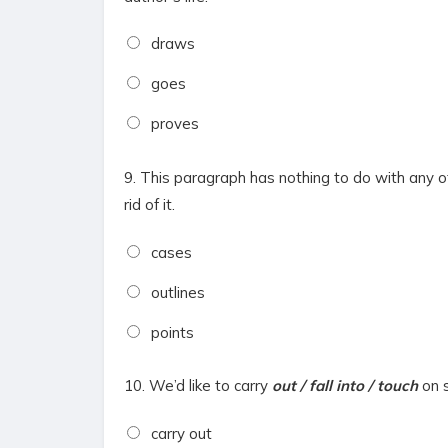
draws
goes
proves
9.
This paragraph has nothing to do with any 
rid of it.
cases
outlines
points
10.
We’d like to
carry
out / fall into / touch
on
carry out