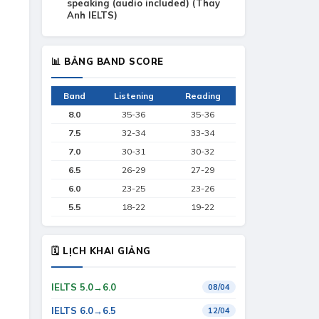
speaking (audio included) (Thay
Anh IELTS)
📊 BẢNG BAND SCORE
Band
Listening
Reading
8.0
35-36
35-36
7.5
32-34
33-34
7.0
30-31
30-32
6.5
26-29
27-29
6.0
23-25
23-26
5.5
18-22
19-22
🗓 LỊCH KHAI GIẢNG
IELTS 5.0→6.0
08/04
IELTS 6.0→6.5
12/04