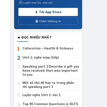
Luyện mọi lúc, mọi nơi
✓
📱 Tải App Store
🤖 Chấm Writing AI
🔥 ĐỌC NHIỀU NHẤT
1
Collocation – Health & Sickness
2
Unit 2: nghe map (tiếp)
3
Speaking part 2:Describe a gift you
have received that was important
to you
4
Một số chủ đề hay ra trong phần
thi speaking part 2
5
Luyện nghe Unit 1: sec 1
6
Top 90 Common Questions in IELTS