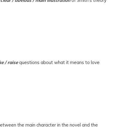
a
clear / obvious / main
illustration
of Smith’s theory
e / raise
questions about what it means to love
between the main character in the novel and the