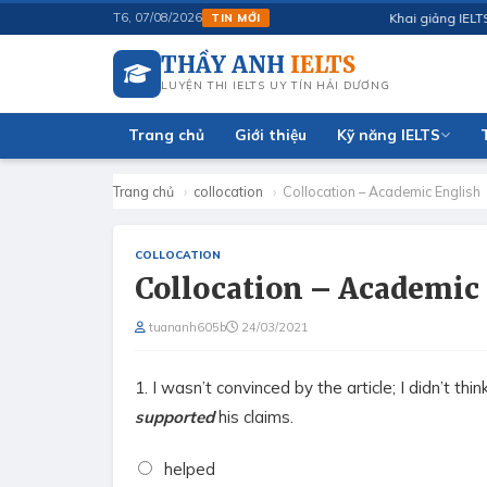
Khai giảng IELTS 6.5
T6, 07/08/2026
TIN MỚI
THẦY ANH
IELTS
LUYỆN THI IELTS UY TÍN HẢI DƯƠNG
Trang chủ
Giới thiệu
Kỹ năng IELTS
Trang chủ
›
collocation
›
Collocation – Academic English
COLLOCATION
Collocation – Academic
tuananh605b
24/03/2021
1.
I wasn’t convinced by the article; I didn’t th
supported
his claims.
helped