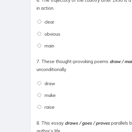
6.
The trajectory of the country after 1930 is 
in action.
clear
obvious
main
7.
These thought-provoking poems
draw / mak
unconditionally
draw
make
raise
8.
This essay
draws / goes / proves
parallels 
author’s life.