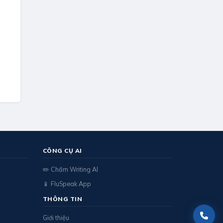
CÔNG CỤ AI
✏️ Chấm Writing AI
📱 FluSpeak App
THÔNG TIN
Giới thiệu