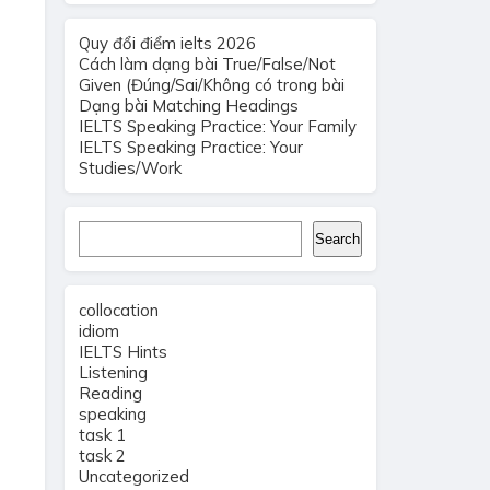
Quy đổi điểm ielts 2026
Cách làm dạng bài True/False/Not
Given (Đúng/Sai/Không có trong bài
Dạng bài Matching Headings
IELTS Speaking Practice: Your Family
IELTS Speaking Practice: Your
Studies/Work
Search
Search
collocation
idiom
IELTS Hints
Listening
Reading
speaking
task 1
task 2
Uncategorized