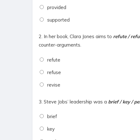
provided
supported
2.
In her book, Clara Jones aims to
refute / refu
counter-arguments.
refute
refuse
revise
3.
Steve Jobs’ leadership was a
brief / key / p
brief
key