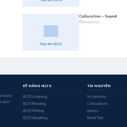
Collocation – Sound
05/04/2021
KỸ NĂNG IELTS
TÀI NGUYÊN
 ra band
IELTS Listening
Vocabulary
u quả.
IELTS Reading
Collocations
IELTS Writing
Idioms
IELTS Speaking
Mock Test