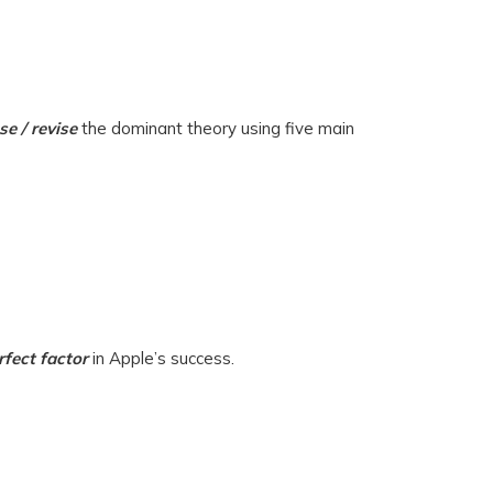
se / revise
the dominant theory using five main
erfect
factor
in Apple’s success.