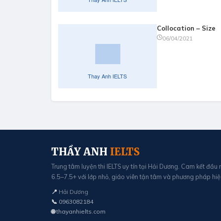
Collocation – Size
06/04/2021
THẦY ANH
IELTS
Trung tâm luyện thi IELTS uy tín tại Hải Dương. Cam kết đầu
6.5–7.5+ với lớp nhỏ, giáo viên tận tâm và phương pháp hiệ
📍
Hải Dương
📞
0963082184
🌐
thayanhielts.com