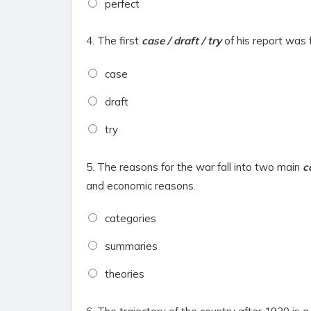
perfect
4.
The first
case / draft / try
of his report was f
case
draft
try
5.
The reasons for the war fall into two main
c
and economic reasons.
categories
summaries
theories