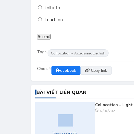
fall into
touch on
Tags:
Collocation – Academic English
Chia sẻ:
Facebook
Copy link
BÀI VIẾT LIÊN QUAN
Collocation – Light
07/04/2021