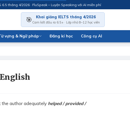
 tháng 4/2026 · FluSpeak – Luyện Speaking với AI miễn phí
Khai giảng IELTS tháng 4/2026
🎯
Cam kết đầu ra 6.5+ · Lớp nhỏ 8–12 học viên
Từ vựng & Ngữ pháp
Đăng kí học
Công cụ AI
 English
ink the author adequately
helped / provided /