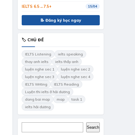
IELTS 6.5→7.5+
15/04
📝 Đăng ký học ngay
🏷 CHỦ ĐỀ
IELTS Listening
ielts speaking
thay anh ielts
ielts thầy anh
luyện nghe sec 1
luyện nghe sec 2
luyện nghe sec 3
luyện nghe sec 4
IELTS Writing
IELTS Reading
Luyện thi ielts ở hải dương
dang bai map
map
task 1
ielts hải dương
Search
Search