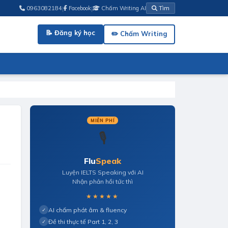
|
|
0963082184
Facebook
Chấm Writing AI
Tìm
📝 Đăng ký học
✏️ Chấm Writing
MIỄN PHÍ
🎙️
Flu
Speak
Luyện IELTS Speaking với AI
Nhận phản hồi tức thì
★★★★★
AI chấm phát âm & fluency
✓
Đề thi thực tế Part 1, 2, 3
✓