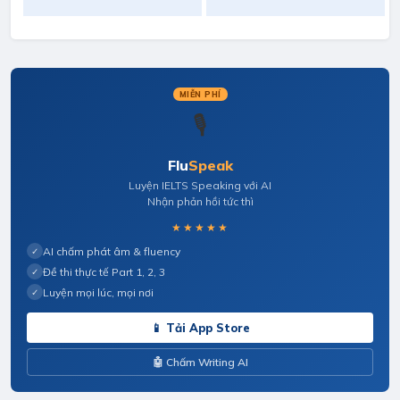
MIỄN PHÍ
🎙️
Flu
Speak
Luyện IELTS Speaking với AI
Nhận phản hồi tức thì
★★★★★
AI chấm phát âm & fluency
✓
Đề thi thực tế Part 1, 2, 3
✓
Luyện mọi lúc, mọi nơi
✓
📱 Tải App Store
🤖 Chấm Writing AI