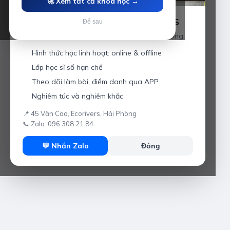
🚀 Xem tất cả khóa học →
Luyện thi IELTS cùng Thầy Anh IELTS
Để sau
Giáo viên hơn 10 năm kinh nghiệm tại Hải Phòng.
Hình thức học linh hoạt: online & offline
Lớp học sĩ số hạn chế
Theo dõi làm bài, điểm danh qua APP
Nghiêm túc và nghiêm khắc
📍 45 Văn Cao, Ecorivers, Hải Phòng
📞 Zalo: 096 308 21 84
💬 Nhắn Zalo
Đóng