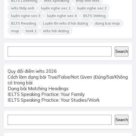
IELTS Listening
ielts speaking
thay anh ielts
ielts thầy anh
luyện nghe sec 1
luyện nghe sec 2
luyện nghe sec 3
luyện nghe sec 4
IELTS Writing
IELTS Reading
Luyện thi ielts ở hải dương
dang bai map
map
task 1
ielts hải dương
Search
Search
Quy đổi điểm ielts 2026
Cách làm dạng bài True/False/Not Given (Đúng/Sai/Không
có trong bài
Dạng bài Matching Headings
IELTS Speaking Practice: Your Family
IELTS Speaking Practice: Your Studies/Work
Search
Search