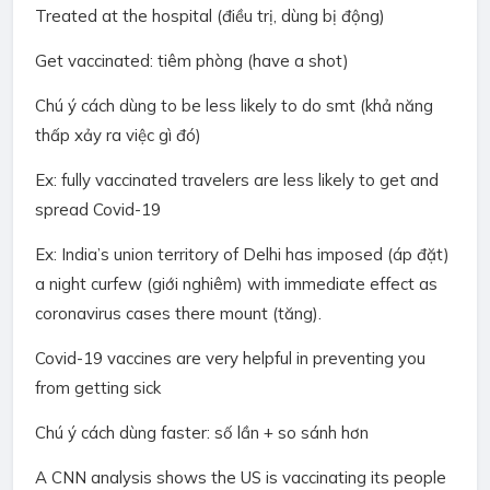
Treated at the hospital (điều trị, dùng bị động)
Get vaccinated: tiêm phòng (have a shot)
Chú ý cách dùng to be less likely to do smt (khả năng
thấp xảy ra việc gì đó)
Ex: fully vaccinated travelers are less likely to get and
spread Covid-19
Ex: India’s union territory of
Delhi has imposed (áp đặt)
a night cu
rfew (giới nghiêm) with immediate effect as
coronavirus cases there mount (tăng).
Covid-19 vaccines are
very helpful in preventing you
from getting sick
Chú ý cách dùng faster: số lần + so sánh hơn
A CNN analysis shows the US is vaccinating its people