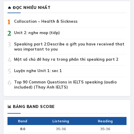
🔥 ĐỌC NHIỀU NHẤT
1
Collocation – Health & Sickness
2
Unit 2: nghe map (tiếp)
3
Speaking part 2:Describe a gift you have received that
was important to you
4
Một số chủ đề hay ra trong phần thi speaking part 2
5
Luyện nghe Unit 1: sec 1
6
Top 90 Common Questions in IELTS speaking (audio
included) (Thay Anh IELTS)
📊 BẢNG BAND SCORE
Band
Listening
Reading
8.0
35-36
35-36