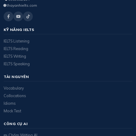
🌐
thayanhielts.com
KỸ NĂNG IELTS
IELTS Listening
IELTS Reading
IELTS Writing
IELTS Speaking
TÀI NGUYÊN
Vocabulary
Collocations
Idioms
Mock Test
CÔNG CỤ AI
✏️ Chấm Writing AI