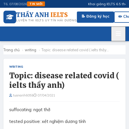
Khai giảng IELTS 6.5 tháng 
T6, 07/08/2026
TIN MỚI
THẦY ANH
IELTS
📝 Đăng ký học
✏️ Ch
LUYỆN THI IELTS UY TÍN HẢI DƯƠNG
Trang chủ
›
writing
›
Topic: disease related covid ( ielts thầy…
WRITING
Topic: disease related covid (
ielts thầy anh)
tuananh605b
07/04/2021
suffocating: ngạt thở
tested positive: xét nghiệm dương tính