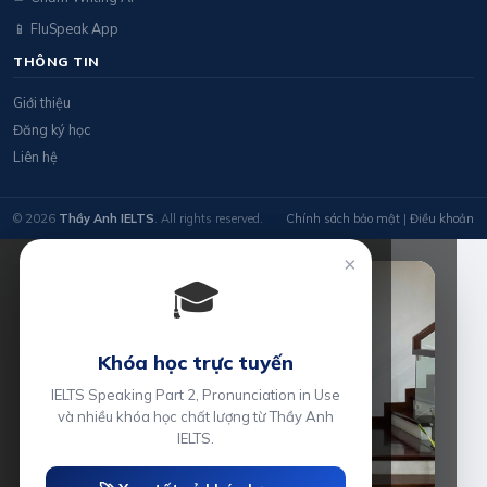
📱 FluSpeak App
THÔNG TIN
Giới thiệu
Đăng ký học
Liên hệ
© 2026
Thầy Anh IELTS
. All rights reserved.
Chính sách bảo mật
|
Điều khoản
×
🎓
Khóa học trực tuyến
IELTS Speaking Part 2, Pronunciation in Use
và nhiều khóa học chất lượng từ Thầy Anh
IELTS.