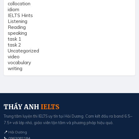
collocation
idiom
IELTS Hints
Listening
Reading
speaking
task 1
task 2
Uncategorized
video
vocabulary
writing
THẦY ANH
IELTS
Trung tâm luyện thi IELTS uy tín tại Hải Dương. Cam kết đầu ra band 6.5–
7.5+ với lớp nhỏ, giáo viên tận tâm và phương pháp hiệu quả.
📍
Hải Dương
📞
0963082184