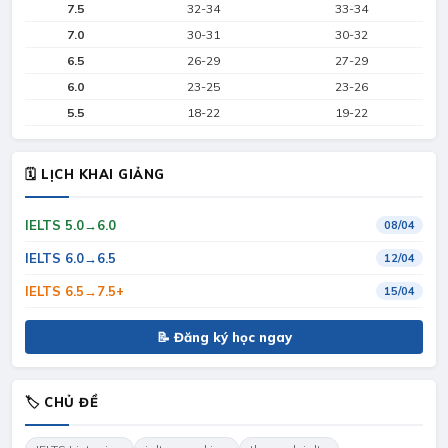
7.5
32-34
33-34
7.0
30-31
30-32
6.5
26-29
27-29
6.0
23-25
23-26
5.5
18-22
19-22
🗓 LỊCH KHAI GIẢNG
IELTS 5.0→6.0
08/04
IELTS 6.0→6.5
12/04
IELTS 6.5→7.5+
15/04
📝 Đăng ký học ngay
🏷 CHỦ ĐỀ