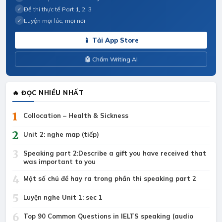
Đề thi thực tế Part 1, 2, 3
✓
Luyện mọi lúc, mọi nơi
✓
📱 Tải App Store
🤖 Chấm Writing AI
🔥 ĐỌC NHIỀU NHẤT
1
Collocation – Health & Sickness
2
Unit 2: nghe map (tiếp)
3
Speaking part 2:Describe a gift you have received that
was important to you
4
Một số chủ đề hay ra trong phần thi speaking part 2
5
Luyện nghe Unit 1: sec 1
6
Top 90 Common Questions in IELTS speaking (audio