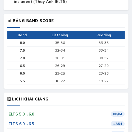
included) (Thay Anh IELTS)
📊 BẢNG BAND SCORE
Band
Listening
Reading
8.0
35-36
35-36
7.5
32-34
33-34
7.0
30-31
30-32
6.5
26-29
27-29
6.0
23-25
23-26
5.5
18-22
19-22
🗓 LỊCH KHAI GIẢNG
IELTS 5.0→6.0
08/04
IELTS 6.0→6.5
12/04