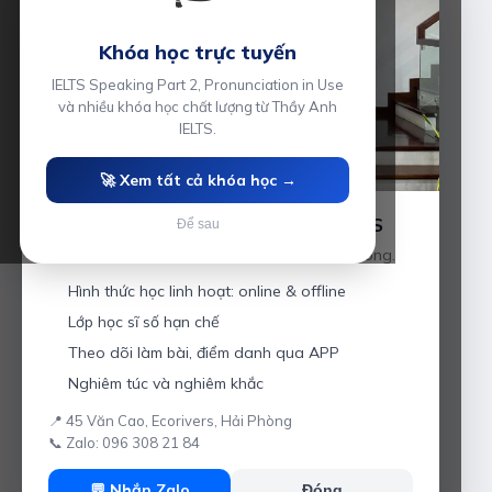
Khóa học trực tuyến
IELTS Speaking Part 2, Pronunciation in Use
và nhiều khóa học chất lượng từ Thầy Anh
IELTS.
🚀 Xem tất cả khóa học →
Luyện thi IELTS cùng Thầy Anh IELTS
Để sau
Giáo viên hơn 10 năm kinh nghiệm tại Hải Phòng.
Hình thức học linh hoạt: online & offline
Lớp học sĩ số hạn chế
Theo dõi làm bài, điểm danh qua APP
Nghiêm túc và nghiêm khắc
📍 45 Văn Cao, Ecorivers, Hải Phòng
📞 Zalo: 096 308 21 84
💬 Nhắn Zalo
Đóng