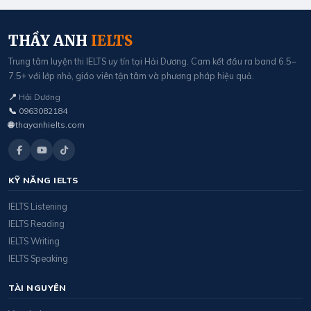
THẦY ANH
IELTS
Trung tâm luyện thi IELTS uy tín tại Hải Dương. Cam kết đầu ra band 6.5–
7.5+ với lớp nhỏ, giáo viên tận tâm và phương pháp hiệu quả.
📍
Hải Dương
📞
0963082184
🌐
thayanhielts.com
KỸ NĂNG IELTS
IELTS Listening
IELTS Reading
IELTS Writing
IELTS Speaking
TÀI NGUYÊN