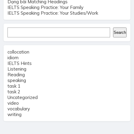
Dạng bài Matching Headings
IELTS Speaking Practice: Your Family
IELTS Speaking Practice: Your Studies/Work
Search
Search
collocation
idiom
IELTS Hints
Listening
Reading
speaking
task 1
task 2
Uncategorized
video
vocabulary
writing