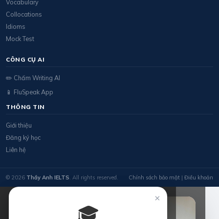
Vocabulary
Collocations
Idioms
Mock Test
CÔNG CỤ AI
✏️ Chấm Writing AI
📱 FluSpeak App
THÔNG TIN
Giới thiệu
Đăng ký học
Liên hệ
© 2026
Thầy Anh IELTS
. All rights reserved.
Chính sách bảo mật
|
Điều khoản
×
🎓