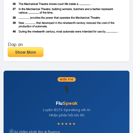
Dap an
Show More
MIỄN PHÍ
🎙️
Flu
Speak
Luyện IELTS Speaking với AI
Nhận phản hồi tức thì
★★★★★
AI chấm phát âm & fluency
✓