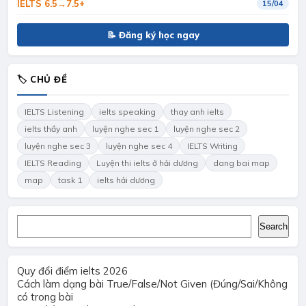
IELTS 6.5→7.5+
15/04
📝 Đăng ký học ngay
🏷 CHỦ ĐỀ
IELTS Listening
ielts speaking
thay anh ielts
ielts thầy anh
luyện nghe sec 1
luyện nghe sec 2
luyện nghe sec 3
luyện nghe sec 4
IELTS Writing
IELTS Reading
Luyện thi ielts ở hải dương
dang bai map
map
task 1
ielts hải dương
Search
Search
Quy đổi điểm ielts 2026
Cách làm dạng bài True/False/Not Given (Đúng/Sai/Không
có trong bài