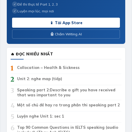
Đề thi thực tế Part 1, 2, 3
✓
Luyện mọi lúc, mọi nơi
✓
📱 Tải App Store
🤖 Chấm Writing AI
🔥 ĐỌC NHIỀU NHẤT
1
Collocation – Health & Sickness
2
Unit 2: nghe map (tiếp)
3
Speaking part 2:Describe a gift you have received
that was important to you
4
Một số chủ đề hay ra trong phần thi speaking part 2
5
Luyện nghe Unit 1: sec 1
6
Top 90 Common Questions in IELTS speaking (audio