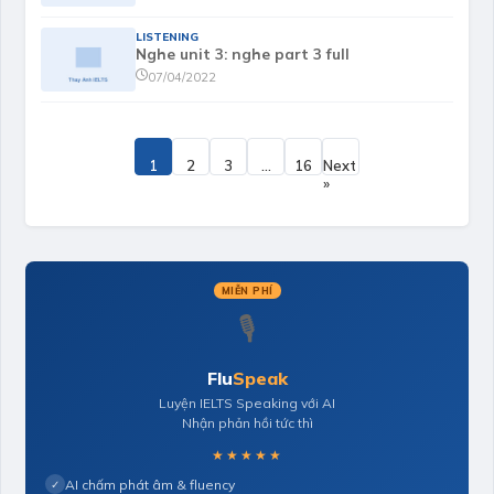
LISTENING
Nghe unit 3: nghe part 3 full
07/04/2022
1
2
3
…
16
Next
»
MIỄN PHÍ
🎙️
Flu
Speak
Luyện IELTS Speaking với AI
Nhận phản hồi tức thì
★★★★★
AI chấm phát âm & fluency
✓