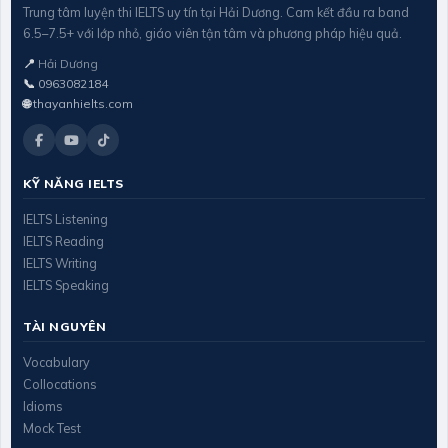
Trung tâm luyện thi IELTS uy tín tại Hải Dương. Cam kết đầu ra band
6.5–7.5+ với lớp nhỏ, giáo viên tận tâm và phương pháp hiệu quả.
📍
Hải Dương
📞
0963082184
🌐
thayanhielts.com
KỸ NĂNG IELTS
IELTS Listening
IELTS Reading
IELTS Writing
IELTS Speaking
TÀI NGUYÊN
Vocabulary
Collocations
Idioms
Mock Test