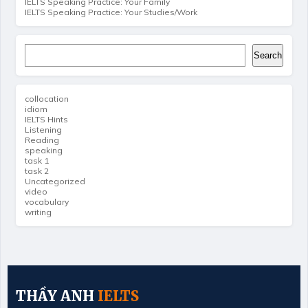
IELTS Speaking Practice: Your Family
IELTS Speaking Practice: Your Studies/Work
Search
Search
collocation
idiom
IELTS Hints
Listening
Reading
speaking
task 1
task 2
Uncategorized
video
vocabulary
writing
THẦY ANH
IELTS