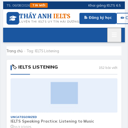
Khai giảng IELTS 6.5 tháng 
T5, 06/08/2026
TIN MỚI
THẦY ANH
IELTS
📝 Đăng ký học
✏️ 
LUYỆN THI IELTS UY TÍN HẢI DƯƠNG
Trang chủ
›
Tag:
IELTS Listening
🏷 IELTS LISTENING
152 bài viết
UNCATEGORIZED
IELTS Speaking Practice: Listening to Music
31/12/2025