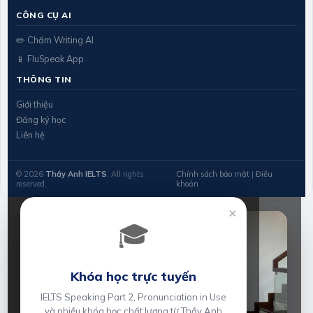
CÔNG CỤ AI
✏️ Chấm Writing AI
📱 FluSpeak App
THÔNG TIN
Giới thiệu
Đăng ký học
Liên hệ
© 2026
Thầy Anh IELTS
. All rights
Chính sách bảo mật
|
Điều
reserved.
khoản
×
🎓
Khóa học trực tuyến
IELTS Speaking Part 2, Pronunciation in Use
và nhiều khóa học chất lượng từ Thầy Anh