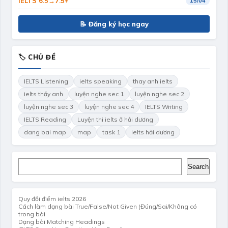
IELTS 6.5→7.5+
15/04
📝 Đăng ký học ngay
🏷 CHỦ ĐỀ
IELTS Listening
ielts speaking
thay anh ielts
ielts thầy anh
luyện nghe sec 1
luyện nghe sec 2
luyện nghe sec 3
luyện nghe sec 4
IELTS Writing
IELTS Reading
Luyện thi ielts ở hải dương
dang bai map
map
task 1
ielts hải dương
Search
Search
Quy đổi điểm ielts 2026
Cách làm dạng bài True/False/Not Given (Đúng/Sai/Không có
trong bài
Dạng bài Matching Headings