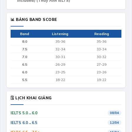
included) (Thay Anh IELTS)
📊 BẢNG BAND SCORE
Band
Listening
Reading
8.0
35-36
35-36
7.5
32-34
33-34
7.0
30-31
30-32
6.5
26-29
27-29
6.0
23-25
23-26
5.5
18-22
19-22
🗓 LỊCH KHAI GIẢNG
IELTS 5.0→6.0
08/04
IELTS 6.0→6.5
12/04