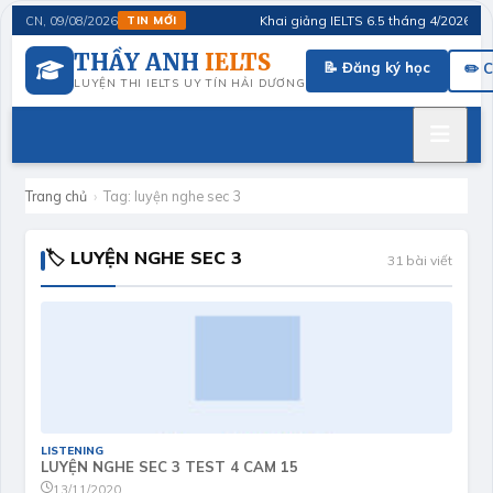
Khai giảng IELTS 6.5 tháng 4/2026 · FluS
CN, 09/08/2026
TIN MỚI
THẦY ANH
IELTS
📝 Đăng ký học
✏️ 
LUYỆN THI IELTS UY TÍN HẢI DƯƠNG
Trang chủ
›
Tag:
luyện nghe sec 3
🏷 LUYỆN NGHE SEC 3
31 bài viết
LISTENING
LUYỆN NGHE SEC 3 TEST 4 CAM 15
13/11/2020