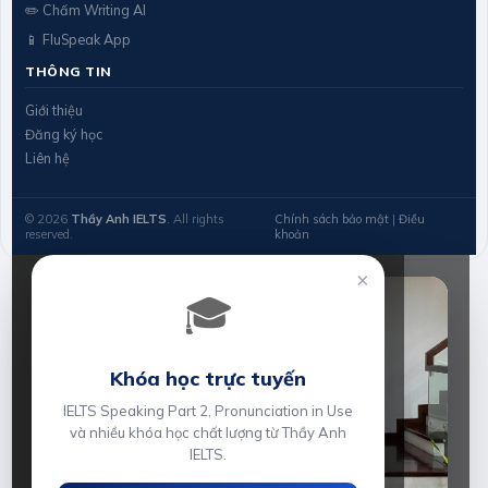
✏️ Chấm Writing AI
📱 FluSpeak App
THÔNG TIN
Giới thiệu
Đăng ký học
Liên hệ
© 2026
Thầy Anh IELTS
. All rights
Chính sách bảo mật
|
Điều
reserved.
khoản
×
🎓
Khóa học trực tuyến
IELTS Speaking Part 2, Pronunciation in Use
và nhiều khóa học chất lượng từ Thầy Anh
IELTS.