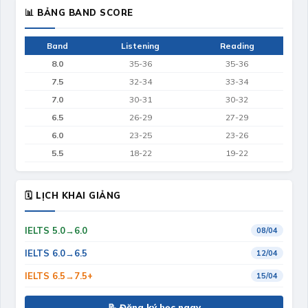
📊 BẢNG BAND SCORE
Band
Listening
Reading
8.0
35-36
35-36
7.5
32-34
33-34
7.0
30-31
30-32
6.5
26-29
27-29
6.0
23-25
23-26
5.5
18-22
19-22
🗓 LỊCH KHAI GIẢNG
IELTS 5.0→6.0
08/04
IELTS 6.0→6.5
12/04
IELTS 6.5→7.5+
15/04
📝 Đăng ký học ngay