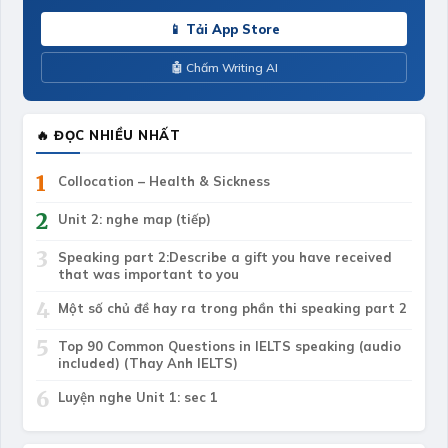
📱 Tải App Store
🤖 Chấm Writing AI
🔥 ĐỌC NHIỀU NHẤT
1
Collocation – Health & Sickness
2
Unit 2: nghe map (tiếp)
3
Speaking part 2:Describe a gift you have received
that was important to you
4
Một số chủ đề hay ra trong phần thi speaking part 2
5
Top 90 Common Questions in IELTS speaking (audio
included) (Thay Anh IELTS)
6
Luyện nghe Unit 1: sec 1