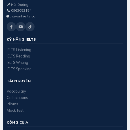
📍
Hải Dương
📞
0963082184
🌐
thayanhielts.com
KỸ NĂNG IELTS
IELTS Listening
IELTS Reading
IELTS Writing
IELTS Speaking
TÀI NGUYÊN
Vocabulary
Collocations
Idioms
Mock Test
CÔNG CỤ AI