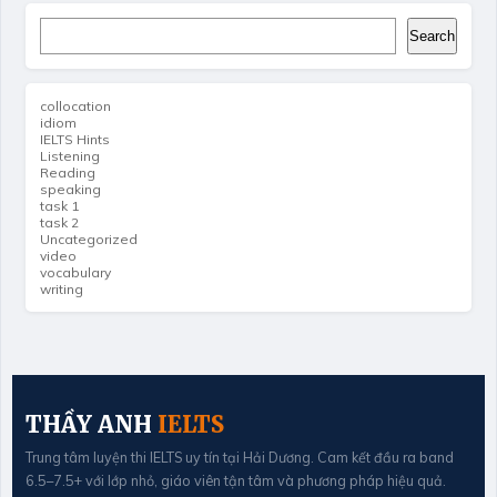
Search
Search
collocation
idiom
IELTS Hints
Listening
Reading
speaking
task 1
task 2
Uncategorized
video
vocabulary
writing
THẦY ANH
IELTS
Trung tâm luyện thi IELTS uy tín tại Hải Dương. Cam kết đầu ra band
6.5–7.5+ với lớp nhỏ, giáo viên tận tâm và phương pháp hiệu quả.