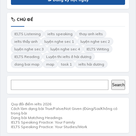
🏷 CHỦ ĐỀ
IELTS Listening
ielts speaking
thay anh ielts
ielts thầy anh
luyện nghe sec 1
luyện nghe sec 2
luyện nghe sec 3
luyện nghe sec 4
IELTS Writing
IELTS Reading
Luyện thi ielts ở hải dương
dang bai map
map
task 1
ielts hải dương
Search
Search
Quy đổi điểm ielts 2026
Cách làm dạng bài True/False/Not Given (Đúng/Sai/Không có
trong bài
Dạng bài Matching Headings
IELTS Speaking Practice: Your Family
IELTS Speaking Practice: Your Studies/Work