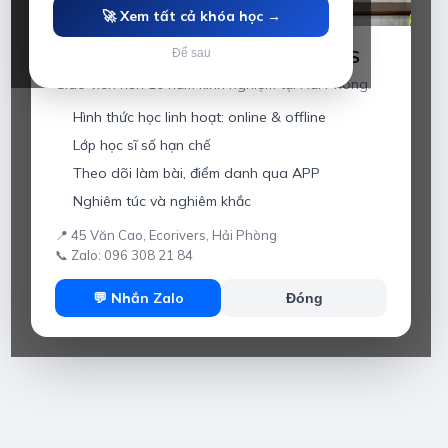
🚀 Xem tất cả khóa học →
Luyện thi IELTS cùng Thầy Anh IELTS
Để sau
Giáo viên hơn 10 năm kinh nghiệm tại Hải Phòng.
Hình thức học linh hoạt: online & offline
Lớp học sĩ số hạn chế
Theo dõi làm bài, điểm danh qua APP
Nghiêm túc và nghiêm khắc
📍 45 Văn Cao, Ecorivers, Hải Phòng
📞 Zalo: 096 308 21 84
💬 Nhắn Zalo
Đóng