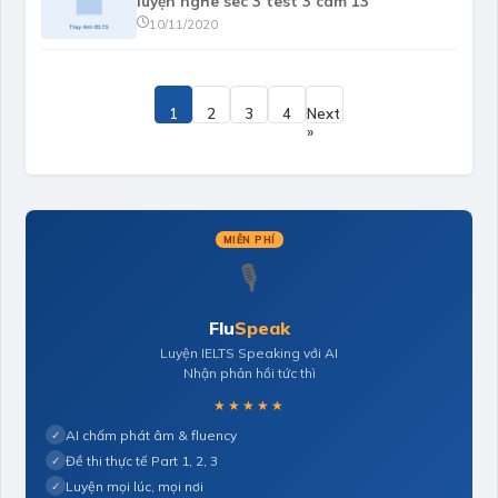
luyện nghe sec 3 test 3 cam 13
10/11/2020
1
2
3
4
Next
»
MIỄN PHÍ
🎙️
Flu
Speak
Luyện IELTS Speaking với AI
Nhận phản hồi tức thì
★★★★★
AI chấm phát âm & fluency
✓
Đề thi thực tế Part 1, 2, 3
✓
Luyện mọi lúc, mọi nơi
✓