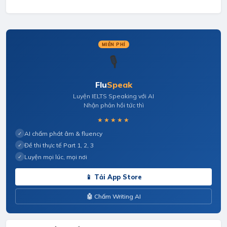
MIỄN PHÍ
🎙️
Flu
Speak
Luyện IELTS Speaking với AI
Nhận phản hồi tức thì
★★★★★
AI chấm phát âm & fluency
✓
Đề thi thực tế Part 1, 2, 3
✓
Luyện mọi lúc, mọi nơi
✓
📱 Tải App Store
🤖 Chấm Writing AI