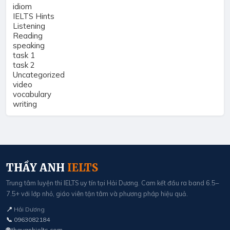
idiom
IELTS Hints
Listening
Reading
speaking
task 1
task 2
Uncategorized
video
vocabulary
writing
THẦY ANH
IELTS
Trung tâm luyện thi IELTS uy tín tại Hải Dương. Cam kết đầu ra band 6.5–
7.5+ với lớp nhỏ, giáo viên tận tâm và phương pháp hiệu quả.
📍
Hải Dương
📞
0963082184
🌐
thayanhielts.com