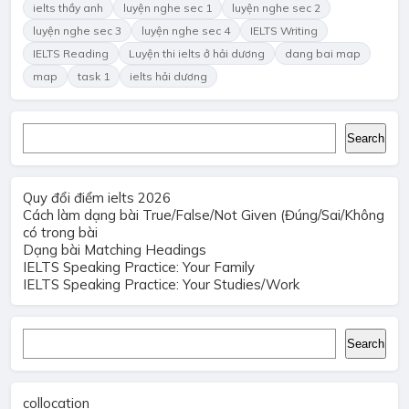
ielts thầy anh
luyện nghe sec 1
luyện nghe sec 2
luyện nghe sec 3
luyện nghe sec 4
IELTS Writing
IELTS Reading
Luyện thi ielts ở hải dương
dang bai map
map
task 1
ielts hải dương
Search
Search
Quy đổi điểm ielts 2026
Cách làm dạng bài True/False/Not Given (Đúng/Sai/Không
có trong bài
Dạng bài Matching Headings
IELTS Speaking Practice: Your Family
IELTS Speaking Practice: Your Studies/Work
Search
Search
collocation