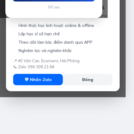
Luyện thi IELTS cùng Thầy Anh IELTS
Để sau
Giáo viên hơn 10 năm kinh nghiệm tại Hải Phòng.
Hình thức học linh hoạt: online & offline
Lớp học sĩ số hạn chế
Theo dõi làm bài, điểm danh qua APP
Nghiêm túc và nghiêm khắc
📍 45 Văn Cao, Ecorivers, Hải Phòng
📞 Zalo: 096 308 21 84
💬 Nhắn Zalo
Đóng