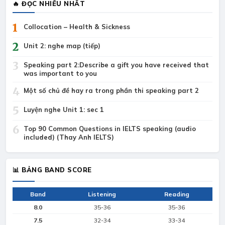
🔥 ĐỌC NHIỀU NHẤT
1
Collocation – Health & Sickness
2
Unit 2: nghe map (tiếp)
3
Speaking part 2:Describe a gift you have received that
was important to you
4
Một số chủ đề hay ra trong phần thi speaking part 2
5
Luyện nghe Unit 1: sec 1
6
Top 90 Common Questions in IELTS speaking (audio
included) (Thay Anh IELTS)
📊 BẢNG BAND SCORE
Band
Listening
Reading
8.0
35-36
35-36
7.5
32-34
33-34