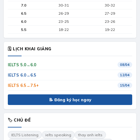
7.0
30-31
30-32
6.5
26-29
27-29
6.0
23-25
23-26
5.5
18-22
19-22
🗓 LỊCH KHAI GIẢNG
IELTS 5.0→6.0
08/04
IELTS 6.0→6.5
12/04
IELTS 6.5→7.5+
15/04
📝 Đăng ký học ngay
🏷 CHỦ ĐỀ
IELTS Listening
ielts speaking
thay anh ielts