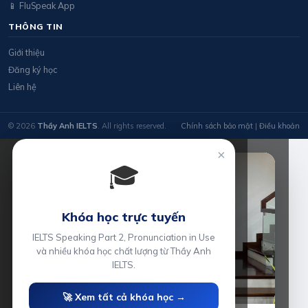
📱 FluSpeak App
THÔNG TIN
Giới thiệu
Đăng ký học
Liên hệ
© 2026
Thầy Anh IELTS
. All rights reserved.
Chính sách bảo mật
|
Điều khoản
×
🎓
Khóa học trực tuyến
IELTS Speaking Part 2, Pronunciation in Use
và nhiều khóa học chất lượng từ Thầy Anh
IELTS.
🚀 Xem tất cả khóa học →