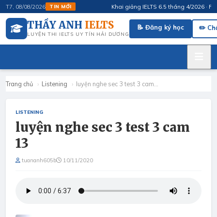
Khai giảng IELTS 6.5 tháng 4/2026 · FluSp
T7, 08/08/2026
TIN MỚI
THẦY ANH
IELTS
📝 Đăng ký học
✏️ Ch
LUYỆN THI IELTS UY TÍN HẢI DƯƠNG
Trang chủ
›
Listening
›
luyện nghe sec 3 test 3 cam…
LISTENING
luyện nghe sec 3 test 3 cam
13
tuananh605b
10/11/2020