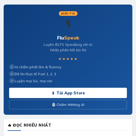
MIỄN PHÍ
🎙️
Flu
Speak
Luyện IELTS Speaking với AI
Nhận phản hồi tức thì
★★★★★
AI chấm phát âm & fluency
✓
Đề thi thực tế Part 1, 2, 3
✓
Luyện mọi lúc, mọi nơi
✓
📱 Tải App Store
🤖 Chấm Writing AI
🔥 ĐỌC NHIỀU NHẤT