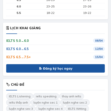
6.0
23-25
23-26
5.5
18-22
19-22
🗓 LỊCH KHAI GIẢNG
IELTS 5.0→6.0
08/04
IELTS 6.0→6.5
12/04
IELTS 6.5→7.5+
15/04
📝 Đăng ký học ngay
🏷 CHỦ ĐỀ
IELTS Listening
ielts speaking
thay anh ielts
ielts thầy anh
luyện nghe sec 1
luyện nghe sec 2
luyện nghe sec 3
luyện nghe sec 4
IELTS Writing