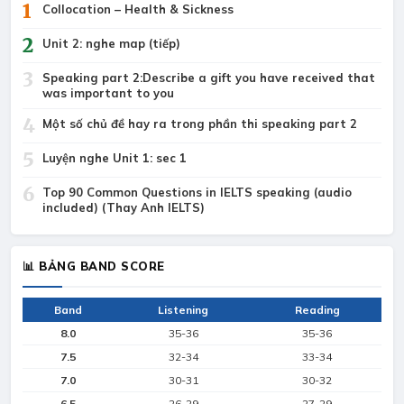
1
Collocation – Health & Sickness
2
Unit 2: nghe map (tiếp)
3
Speaking part 2:Describe a gift you have received that
was important to you
4
Một số chủ đề hay ra trong phần thi speaking part 2
5
Luyện nghe Unit 1: sec 1
6
Top 90 Common Questions in IELTS speaking (audio
included) (Thay Anh IELTS)
📊 BẢNG BAND SCORE
Band
Listening
Reading
8.0
35-36
35-36
7.5
32-34
33-34
7.0
30-31
30-32
6.5
26-29
27-29