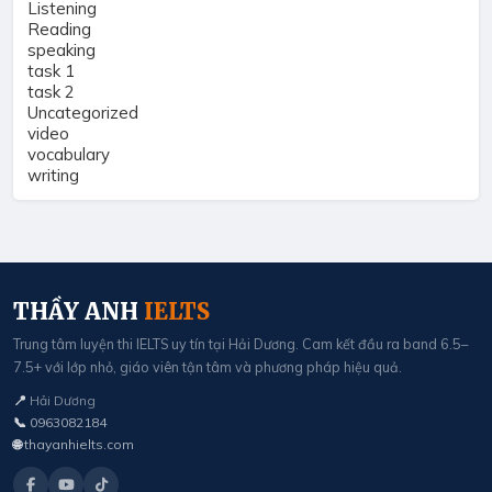
Listening
Reading
speaking
task 1
task 2
Uncategorized
video
vocabulary
writing
THẦY ANH
IELTS
Trung tâm luyện thi IELTS uy tín tại Hải Dương. Cam kết đầu ra band 6.5–
7.5+ với lớp nhỏ, giáo viên tận tâm và phương pháp hiệu quả.
📍
Hải Dương
📞
0963082184
🌐
thayanhielts.com