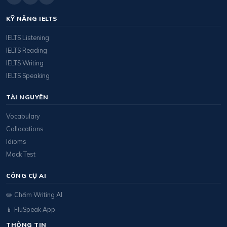
KỸ NĂNG IELTS
IELTS Listening
IELTS Reading
IELTS Writing
IELTS Speaking
TÀI NGUYÊN
Vocabulary
Collocations
Idioms
Mock Test
CÔNG CỤ AI
✏️ Chấm Writing AI
📱 FluSpeak App
THÔNG TIN