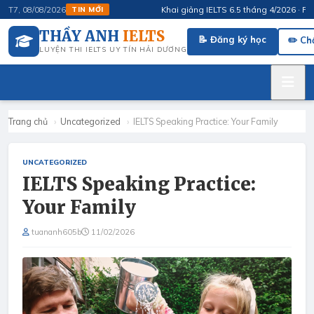
Khai giảng IELTS 6.5 tháng 4/2026 · FluSpe
T7, 08/08/2026
TIN MỚI
THẦY ANH
IELTS
📝 Đăng ký học
✏️ Ch
LUYỆN THI IELTS UY TÍN HẢI DƯƠNG
Trang chủ
›
Uncategorized
›
IELTS Speaking Practice: Your Family
UNCATEGORIZED
IELTS Speaking Practice:
Your Family
tuananh605b
11/02/2026