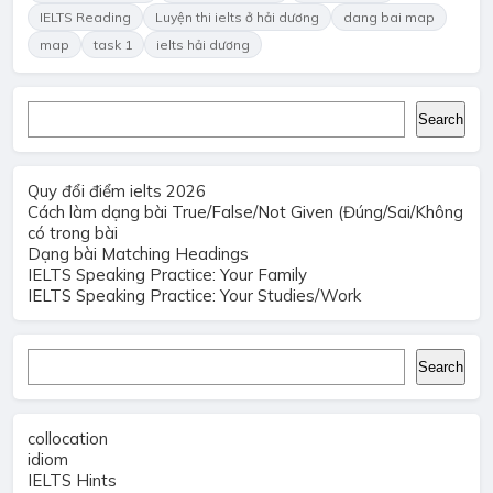
IELTS Reading
Luyện thi ielts ở hải dương
dang bai map
map
task 1
ielts hải dương
Search
Search
Quy đổi điểm ielts 2026
Cách làm dạng bài True/False/Not Given (Đúng/Sai/Không
có trong bài
Dạng bài Matching Headings
IELTS Speaking Practice: Your Family
IELTS Speaking Practice: Your Studies/Work
Search
Search
collocation
idiom
IELTS Hints