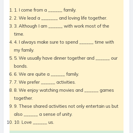
1. I come from a ______ family.
2. We lead a _______ and loving life together.
3. Although I am ______ with work most of the
time.
4. I always make sure to spend ______ time with
my family.
5. We usually have dinner together and ______ our
bonds.
6. We are quite a ______ family.
7. We prefer ______ activities.
8. We enjoy watching movies and ______ games
together.
9. These shared activities not only entertain us but
also ______ a sense of unity.
10. Love ______ us.