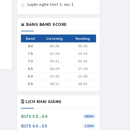
6
Luyện nghe Unit 1: sec 1
📊 BẢNG BAND SCORE
Band
Listening
Reading
8.0
35-36
35-36
7.5
32-34
33-34
7.0
30-31
30-32
6.5
26-29
27-29
6.0
23-25
23-26
5.5
18-22
19-22
🗓 LỊCH KHAI GIẢNG
IELTS 5.0→6.0
08/04
IELTS 6.0→6.5
12/04