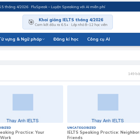
tháng 4/2026 · FluSpeak – Luyện Speaking với AI miễn phí
Khai giảng IELTS tháng 4/2026
🎯
Cam kết đầu ra 6.5+ · Lớp nhỏ 8–12 học viên
Từ vựng & Ngữ pháp
Đăng kí học
Công cụ AI
149 bài
RIZED
UNCATEGORIZED
eaking Practice: Your
IELTS Speaking Practice: Neighbor
/Work
Friends