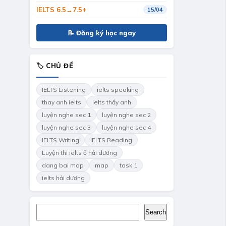
IELTS 6.5→7.5+
15/04
📝 Đăng ký học ngay
🏷 CHỦ ĐỀ
IELTS Listening
ielts speaking
thay anh ielts
ielts thầy anh
luyện nghe sec 1
luyện nghe sec 2
luyện nghe sec 3
luyện nghe sec 4
IELTS Writing
IELTS Reading
Luyện thi ielts ở hải dương
dang bai map
map
task 1
ielts hải dương
Search
Search