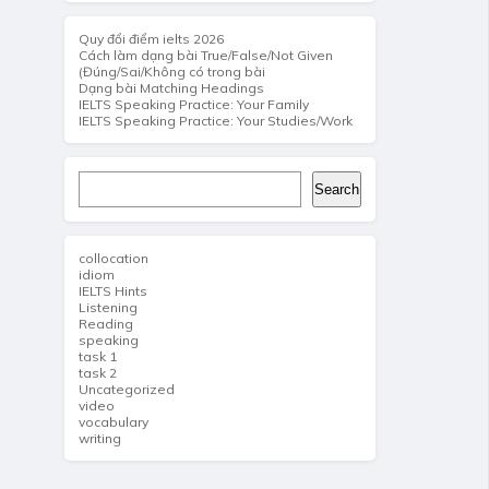
Quy đổi điểm ielts 2026
Cách làm dạng bài True/False/Not Given
(Đúng/Sai/Không có trong bài
Dạng bài Matching Headings
IELTS Speaking Practice: Your Family
IELTS Speaking Practice: Your Studies/Work
Search
Search
collocation
idiom
IELTS Hints
Listening
Reading
speaking
task 1
task 2
Uncategorized
video
vocabulary
writing