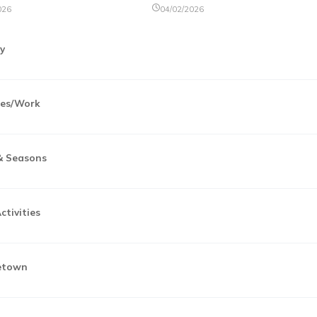
026
04/02/2026
ly
ies/Work
& Seasons
ctivities
metown