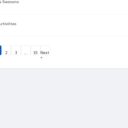
& Seasons
ctivities
2
3
…
15
Next
»