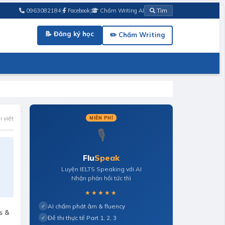
|
|
0963082184
Facebook
Chấm Writing AI
Tìm
📝 Đăng ký học
✏️ Chấm Writing
 viết
MIỄN PHÍ
🎙️
Flu
Speak
Luyện IELTS Speaking với AI
Nhận phản hồi tức thì
★★★★★
AI chấm phát âm & fluency
✓
s &
Đề thi thực tế Part 1, 2, 3
✓