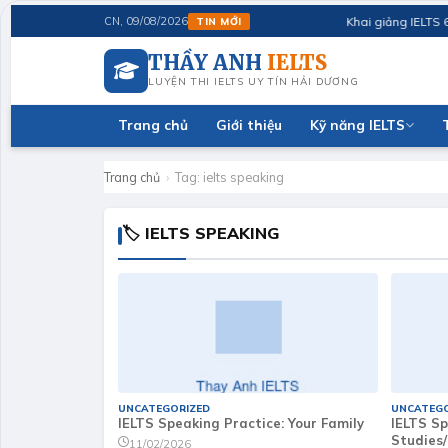
Khai giảng IELTS 6.5 
CN, 09/08/2026
TIN MỚI
THẦY ANH
IELTS
LUYỆN THI IELTS UY TÍN HẢI DƯƠNG
Trang chủ
Giới thiệu
Kỹ năng IELTS
Trang chủ
›
Tag:
ielts speaking
🏷 IELTS SPEAKING
UNCATEGORIZED
UNCATEGO
IELTS Speaking Practice: Your Family
IELTS Sp
Studies
11/02/2026