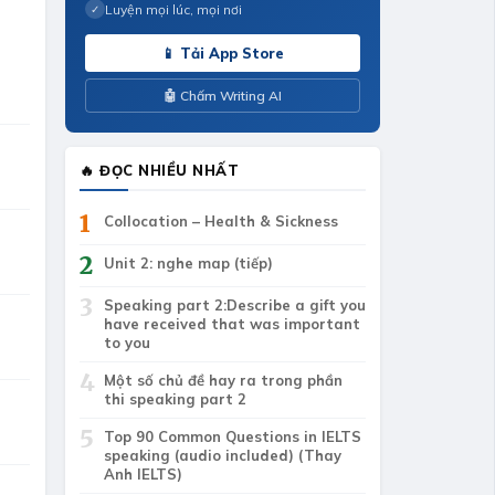
Luyện mọi lúc, mọi nơi
✓
📱 Tải App Store
🤖 Chấm Writing AI
🔥 ĐỌC NHIỀU NHẤT
1
Collocation – Health & Sickness
2
Unit 2: nghe map (tiếp)
3
Speaking part 2:Describe a gift you
have received that was important
to you
4
Một số chủ đề hay ra trong phần
thi speaking part 2
5
Top 90 Common Questions in IELTS
speaking (audio included) (Thay
Anh IELTS)