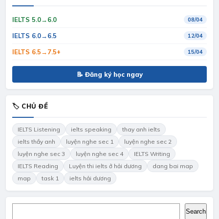
IELTS 5.0→6.0
08/04
IELTS 6.0→6.5
12/04
IELTS 6.5→7.5+
15/04
📝 Đăng ký học ngay
🏷 CHỦ ĐỀ
IELTS Listening
ielts speaking
thay anh ielts
ielts thầy anh
luyện nghe sec 1
luyện nghe sec 2
luyện nghe sec 3
luyện nghe sec 4
IELTS Writing
IELTS Reading
Luyện thi ielts ở hải dương
dang bai map
map
task 1
ielts hải dương
Search
Search