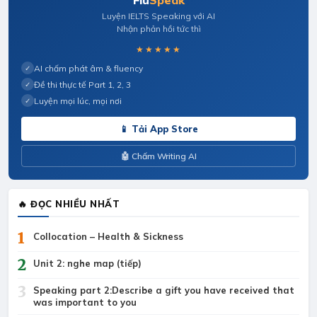
Flu
Speak
Luyện IELTS Speaking với AI
Nhận phản hồi tức thì
★★★★★
AI chấm phát âm & fluency
✓
Đề thi thực tế Part 1, 2, 3
✓
Luyện mọi lúc, mọi nơi
✓
📱 Tải App Store
🤖 Chấm Writing AI
🔥 ĐỌC NHIỀU NHẤT
1
Collocation – Health & Sickness
2
Unit 2: nghe map (tiếp)
3
Speaking part 2:Describe a gift you have received that
was important to you