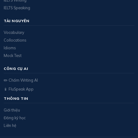
IELTS Writing
IELTS Speaking
TÀI NGUYÊN
Vocabulary
Collocations
Idioms
Mock Test
CÔNG CỤ AI
✏️ Chấm Writing AI
📱 FluSpeak App
THÔNG TIN
Giới thiệu
Đăng ký học
Liên hệ