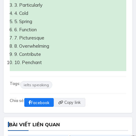
3. Particularly
4. Cold
5. Spring
6. Function
7. Picturesque
8. Overwhelming
9. Contribute
10. Penchant
Tags:
ielts speaking
Chia sẻ:
Facebook
Copy link
BÀI VIẾT LIÊN QUAN