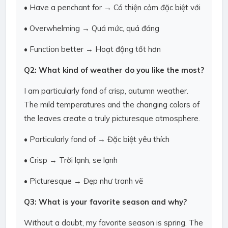
• Have a penchant for → Có thiện cảm đặc biệt với
• Overwhelming → Quá mức, quá đáng
• Function better → Hoạt động tốt hơn
Q2: What kind of weather do you like the most?
I am particularly fond of crisp, autumn weather.
The mild temperatures and the changing colors of
the leaves create a truly picturesque atmosphere.
• Particularly fond of → Đặc biệt yêu thích
• Crisp → Trời lạnh, se lạnh
• Picturesque → Đẹp như tranh vẽ
Q3: What is your favorite season and why?
Without a doubt, my favorite season is spring. The