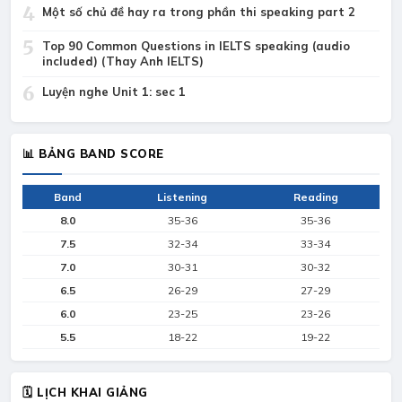
4
Một số chủ đề hay ra trong phần thi speaking part 2
5
Top 90 Common Questions in IELTS speaking (audio
included) (Thay Anh IELTS)
6
Luyện nghe Unit 1: sec 1
📊 BẢNG BAND SCORE
Band
Listening
Reading
8.0
35-36
35-36
7.5
32-34
33-34
7.0
30-31
30-32
6.5
26-29
27-29
6.0
23-25
23-26
5.5
18-22
19-22
🗓 LỊCH KHAI GIẢNG