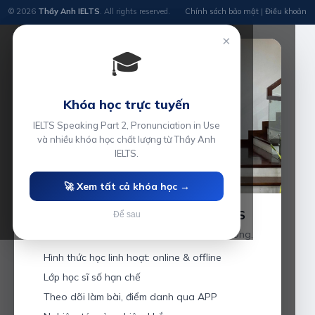
© 2026
Thầy Anh IELTS
. All rights reserved.
Chính sách bảo mật
|
Điều khoản
×
🎓
Khóa học trực tuyến
IELTS Speaking Part 2, Pronunciation in Use
và nhiều khóa học chất lượng từ Thầy Anh
IELTS.
🚀 Xem tất cả khóa học →
Luyện thi IELTS cùng Thầy Anh IELTS
Để sau
Giáo viên hơn 10 năm kinh nghiệm tại Hải Phòng.
Hình thức học linh hoạt: online & offline
Lớp học sĩ số hạn chế
Theo dõi làm bài, điểm danh qua APP