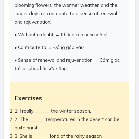
blooming flowers, the warmer weather, and the
longer days all contribute to a sense of renewal
and rejuvenation.
• Without a doubt → Không còn nghi ngờ gì
• Contribute to → Đóng góp vào
• Sense of renewal and rejuvenation → Cảm giác
trẻ lại, phục hồi sức sống
Exercises
1. I really ______ the winter season.
2. The ______ temperatures in the desert can be
quite harsh.
3. She is ______ fond of the rainy season.