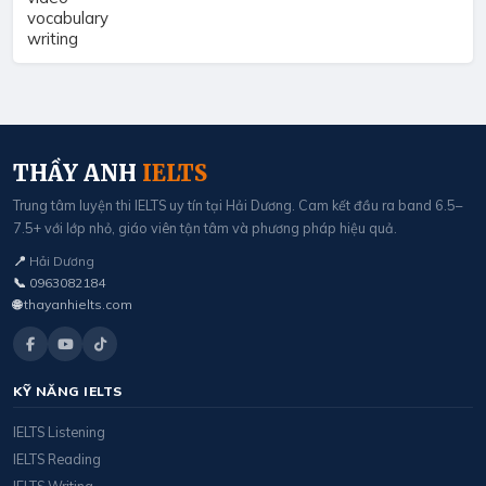
vocabulary
writing
THẦY ANH
IELTS
Trung tâm luyện thi IELTS uy tín tại Hải Dương. Cam kết đầu ra band 6.5–
7.5+ với lớp nhỏ, giáo viên tận tâm và phương pháp hiệu quả.
📍
Hải Dương
📞
0963082184
🌐
thayanhielts.com
KỸ NĂNG IELTS
IELTS Listening
IELTS Reading