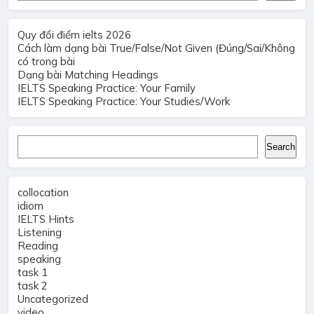
Quy đổi điểm ielts 2026
Cách làm dạng bài True/False/Not Given (Đúng/Sai/Không
có trong bài
Dạng bài Matching Headings
IELTS Speaking Practice: Your Family
IELTS Speaking Practice: Your Studies/Work
Search
Search
collocation
idiom
IELTS Hints
Listening
Reading
speaking
task 1
task 2
Uncategorized
video