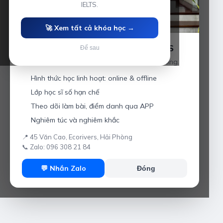
IELTS.
🚀 Xem tất cả khóa học →
Luyện thi IELTS cùng Thầy Anh IELTS
Để sau
Giáo viên hơn 10 năm kinh nghiệm tại Hải Phòng.
Hình thức học linh hoạt: online & offline
Lớp học sĩ số hạn chế
Theo dõi làm bài, điểm danh qua APP
Nghiêm túc và nghiêm khắc
📍 45 Văn Cao, Ecorivers, Hải Phòng
📞 Zalo: 096 308 21 84
💬 Nhắn Zalo
Đóng