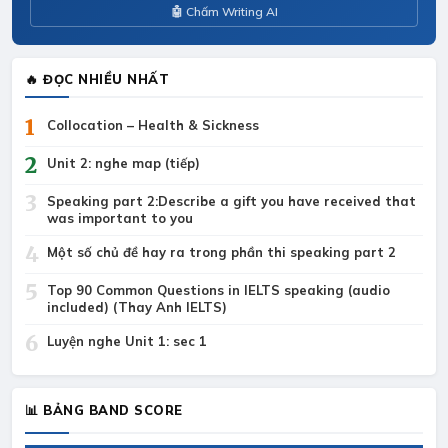
🤖 Chấm Writing AI
🔥 ĐỌC NHIỀU NHẤT
1
Collocation – Health & Sickness
2
Unit 2: nghe map (tiếp)
3
Speaking part 2:Describe a gift you have received that
was important to you
4
Một số chủ đề hay ra trong phần thi speaking part 2
5
Top 90 Common Questions in IELTS speaking (audio
included) (Thay Anh IELTS)
6
Luyện nghe Unit 1: sec 1
📊 BẢNG BAND SCORE