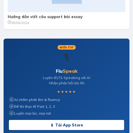
Hướng dẫn viết câu support bài essay
18/04/2024
MIỄN PHÍ
🎙️
Flu
Speak
Luyện IELTS Speaking với AI
Nhận phản hồi tức thì
★★★★★
AI chấm phát âm & fluency
✓
Đề thi thực tế Part 1, 2, 3
✓
Luyện mọi lúc, mọi nơi
✓
📱 Tải App Store