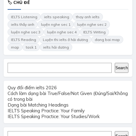
🏷 CHỦ ĐỀ
IELTS Listening
ielts speaking
thay anh ielts
ielts thầy anh
luyện nghe sec 1
luyện nghe sec 2
luyện nghe sec 3
luyện nghe sec 4
IELTS Writing
IELTS Reading
Luyện thi ielts ở hải dương
dang bai map
map
task 1
ielts hải dương
Search
Search
Quy đổi điểm ielts 2026
Cách làm dạng bài True/False/Not Given (Đúng/Sai/Không
có trong bài
Dạng bài Matching Headings
IELTS Speaking Practice: Your Family
IELTS Speaking Practice: Your Studies/Work
Search