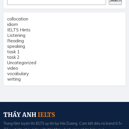
Search
collocation
idiom
IELTS Hints
Listening
Reading
speaking
task 1
task 2
Uncategorized
video
vocabulary
writing
THẦY ANH
IELTS
Trung tâm luyện thi IELTS uy tín tại Hải Dương. Cam kết đầu ra band 6.5–