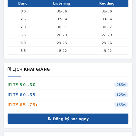
Band
Listening
Reading
8.0
35-36
35-36
7.5
32-34
33-34
7.0
30-31
30-32
6.5
26-29
27-29
6.0
23-25
23-26
5.5
18-22
19-22
🗓 LỊCH KHAI GIẢNG
IELTS 5.0→6.0
08/04
IELTS 6.0→6.5
12/04
IELTS 6.5→7.5+
15/04
📝 Đăng ký học ngay