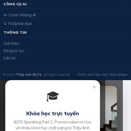
CÔNG CỤ AI
✏️ Chấm Writing AI
📱 FluSpeak App
THÔNG TIN
Giới thiệu
Đăng ký học
Liên hệ
© 2026
Thầy Anh IELTS
. All rights reserved.
Chính sách bảo mật
|
Điều khoản
×
🎓
Khóa học trực tuyến
IELTS Speaking Part 2, Pronunciation in Use
và nhiều khóa học chất lượng từ Thầy Anh