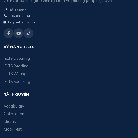
7.5+ với lớp nhỏ, giáo viên tận tâm và phương pháp hiệu quả.
📍
Hải Dương
📞
0963082184
🌐
thayanhielts.com
KỸ NĂNG IELTS
IELTS Listening
IELTS Reading
IELTS Writing
IELTS Speaking
TÀI NGUYÊN
Vocabulary
Collocations
Idioms
Mock Test