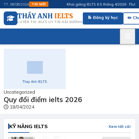
Khai giảng IELTS 6.5 tháng 4/2026 · FluSpeak –
T7, 08/08/2026
TIN MỚI
THẦY ANH
IELTS
📝 Đăng ký học
✏️ Ch
LUYỆN THI IELTS UY TÍN HẢI DƯƠNG
Uncategorized
Quy đổi điểm ielts 2026
18/04/2024
KỸ NĂNG IELTS
Xem tất cả