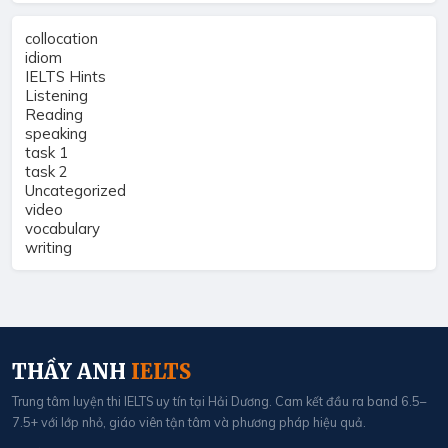
collocation
idiom
IELTS Hints
Listening
Reading
speaking
task 1
task 2
Uncategorized
video
vocabulary
writing
THẦY ANH
IELTS
Trung tâm luyện thi IELTS uy tín tại Hải Dương. Cam kết đầu ra band 6.5–
7.5+ với lớp nhỏ, giáo viên tận tâm và phương pháp hiệu quả.