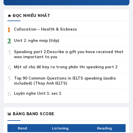
🔥 ĐỌC NHIỀU NHẤT
1
Collocation – Health & Sickness
2
Unit 2: nghe map (tiếp)
3
Speaking part 2:Describe a gift you have received that
was important to you
4
Một số chủ đề hay ra trong phần thi speaking part 2
5
Top 90 Common Questions in IELTS speaking (audio
included) (Thay Anh IELTS)
6
Luyện nghe Unit 1: sec 1
📊 BẢNG BAND SCORE
Band
Listening
Reading