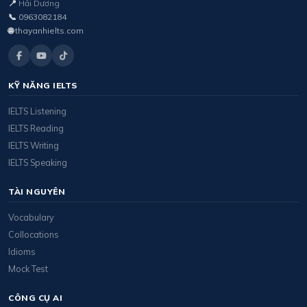
📍
Hải Dương
📞
0963082184
🌐
thayanhielts.com
KỸ NĂNG IELTS
IELTS Listening
IELTS Reading
IELTS Writing
IELTS Speaking
TÀI NGUYÊN
Vocabulary
Collocations
Idioms
Mock Test
CÔNG CỤ AI