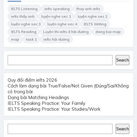
IELTS Listening
ielts speaking
thay anh ielts
ielts thầy anh
luyện nghe sec 1
luyện nghe sec 2
luyện nghe sec 3
luyện nghe sec 4
IELTS Writing
IELTS Reading
Luyện thi ielts ở hải dương
dang bai map
map
task 1
ielts hải dương
Search
Search
Quy đổi điểm ielts 2026
Cách làm dạng bài True/False/Not Given (Đúng/Sai/Không
có trong bài
Dạng bài Matching Headings
IELTS Speaking Practice: Your Family
IELTS Speaking Practice: Your Studies/Work
Search
Search