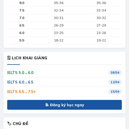
8.0
35-36
35-36
7.5
32-34
33-34
7.0
30-31
30-32
6.5
26-29
27-29
6.0
23-25
23-26
5.5
18-22
19-22
🗓 LỊCH KHAI GIẢNG
IELTS 5.0→6.0
08/04
IELTS 6.0→6.5
12/04
IELTS 6.5→7.5+
15/04
📝 Đăng ký học ngay
🏷 CHỦ ĐỀ