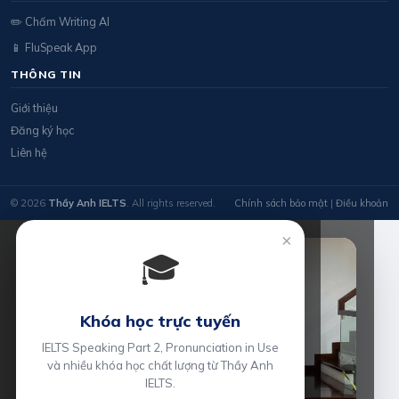
✏️ Chấm Writing AI
📱 FluSpeak App
THÔNG TIN
Giới thiệu
Đăng ký học
Liên hệ
© 2026
Thầy Anh IELTS
. All rights reserved.
Chính sách bảo mật
|
Điều khoản
×
🎓
Khóa học trực tuyến
IELTS Speaking Part 2, Pronunciation in Use
và nhiều khóa học chất lượng từ Thầy Anh
IELTS.