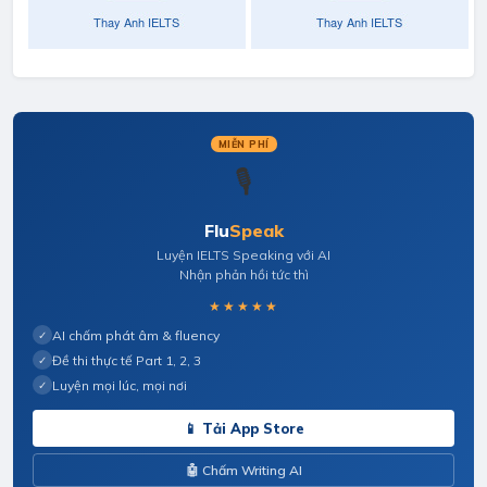
MIỄN PHÍ
🎙️
Flu
Speak
Luyện IELTS Speaking với AI
Nhận phản hồi tức thì
★★★★★
AI chấm phát âm & fluency
✓
Đề thi thực tế Part 1, 2, 3
✓
Luyện mọi lúc, mọi nơi
✓
📱 Tải App Store
🤖 Chấm Writing AI