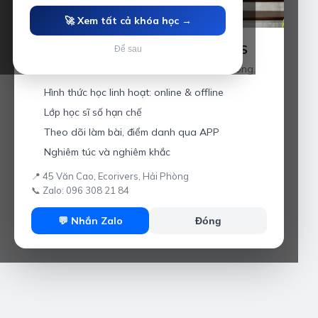
🚀 Xem tất cả khóa học →
Luyện thi IELTS cùng Thầy Anh IELTS
Để sau
Giáo viên hơn 10 năm kinh nghiệm tại Hải Phòng.
Hình thức học linh hoạt: online & offline
Lớp học sĩ số hạn chế
Theo dõi làm bài, điểm danh qua APP
Nghiêm túc và nghiêm khắc
📍 45 Văn Cao, Ecorivers, Hải Phòng
📞 Zalo: 096 308 21 84
💬 Nhắn Zalo
Đóng