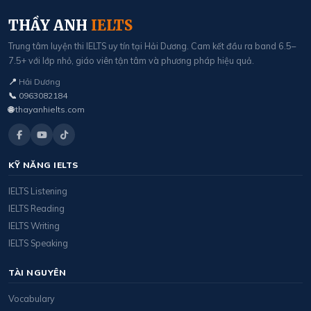
THẦY ANH
IELTS
Trung tâm luyện thi IELTS uy tín tại Hải Dương. Cam kết đầu ra band 6.5–
7.5+ với lớp nhỏ, giáo viên tận tâm và phương pháp hiệu quả.
📍
Hải Dương
📞
0963082184
🌐
thayanhielts.com
KỸ NĂNG IELTS
IELTS Listening
IELTS Reading
IELTS Writing
IELTS Speaking
TÀI NGUYÊN
Vocabulary