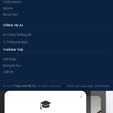
Collocations
Idioms
Mock Test
CÔNG CỤ AI
✏️ Chấm Writing AI
📱 FluSpeak App
THÔNG TIN
Giới thiệu
Đăng ký học
Liên hệ
© 2026
Thầy Anh IELTS
. All rights reserved.
Chính sách bảo mật
|
Điều khoản
×
🎓