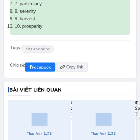
7. particularly
8. serenity
9. harvest
10. prosperity
Tags:
ielts speaking
Chia sẻ:
Facebook
Copy link
BÀI VIẾT LIÊN QUAN
Quy đổi
IE
điểm
Sp
ielts
Pr
23/03/2026
11
2026
Yo
Fa