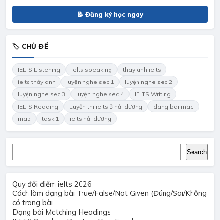
📝 Đăng ký học ngay
🏷 CHỦ ĐỀ
IELTS Listening
ielts speaking
thay anh ielts
ielts thầy anh
luyện nghe sec 1
luyện nghe sec 2
luyện nghe sec 3
luyện nghe sec 4
IELTS Writing
IELTS Reading
Luyện thi ielts ở hải dương
dang bai map
map
task 1
ielts hải dương
Search
Search
Quy đổi điểm ielts 2026
Cách làm dạng bài True/False/Not Given (Đúng/Sai/Không
có trong bài
Dạng bài Matching Headings