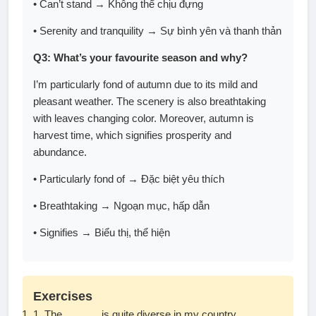
• Can’t stand → Không thể chịu đựng
• Serenity and tranquility → Sự bình yên và thanh thản
Q3: What’s your favourite season and why?
I’m particularly fond of autumn due to its mild and
pleasant weather. The scenery is also breathtaking
with leaves changing color. Moreover, autumn is
harvest time, which signifies prosperity and
abundance.
• Particularly fond of → Đặc biệt yêu thích
• Breathtaking → Ngoạn mục, hấp dẫn
• Signifies → Biểu thị, thể hiện
Exercises
1. The ______ is quite diverse in my country.