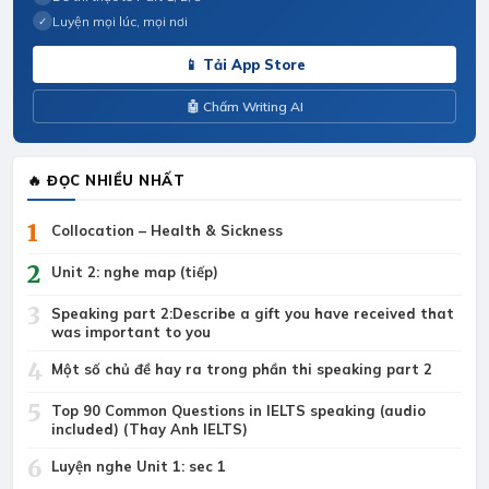
Luyện mọi lúc, mọi nơi
✓
📱 Tải App Store
🤖 Chấm Writing AI
🔥 ĐỌC NHIỀU NHẤT
1
Collocation – Health & Sickness
2
Unit 2: nghe map (tiếp)
3
Speaking part 2:Describe a gift you have received that
was important to you
4
Một số chủ đề hay ra trong phần thi speaking part 2
5
Top 90 Common Questions in IELTS speaking (audio
included) (Thay Anh IELTS)
6
Luyện nghe Unit 1: sec 1