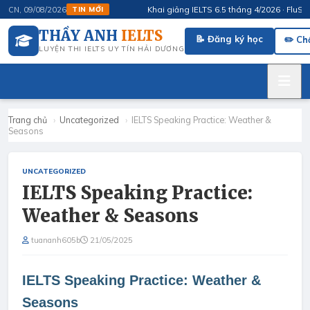
Khai giảng IELTS 6.5 tháng 4/2026 · FluSpeak 
CN, 09/08/2026
TIN MỚI
THẦY ANH
IELTS
📝 Đăng ký học
✏️ Ch
LUYỆN THI IELTS UY TÍN HẢI DƯƠNG
Trang chủ
›
Uncategorized
›
IELTS Speaking Practice: Weather &
Seasons
UNCATEGORIZED
IELTS Speaking Practice:
Weather & Seasons
tuananh605b
21/05/2025
IELTS Speaking Practice: Weather &
Seasons