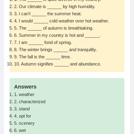
2. Our climate is ______ by high humidity.
3. I can’t ______ the summer heat.
4. I would ______ cold weather over hot weather.
5. The ______ of autumn is breathtaking.
6. Summer in my country is hot and ______.
7. I am ______ fond of spring.
8. The winter brings ______ and tranquility.
9. The fall is the ______ time.
10. Autumn signifies ______ and abundance.
Answers
1. weather
2. characterized
3. stand
4. opt for
5. scenery
6. wet