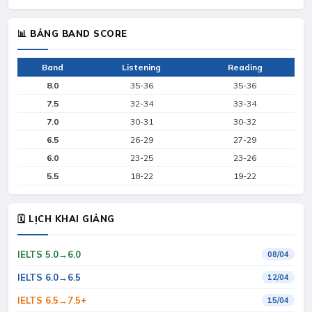
📊 BẢNG BAND SCORE
Band
Listening
Reading
8.0
35-36
35-36
7.5
32-34
33-34
7.0
30-31
30-32
6.5
26-29
27-29
6.0
23-25
23-26
5.5
18-22
19-22
🗓 LỊCH KHAI GIẢNG
IELTS 5.0→6.0
08/04
IELTS 6.0→6.5
12/04
IELTS 6.5→7.5+
15/04