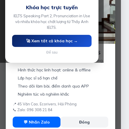
Khóa học trực tuyến
IELTS Speaking Part 2, Pronunciation in Use
và nhiều khóa học chất lượng từ Thầy Anh
IELTS.
🚀 Xem tất cả khóa học →
Luyện thi IELTS cùng Thầy Anh IELTS
Để sau
Giáo viên hơn 10 năm kinh nghiệm tại Hải Phòng.
Hình thức học linh hoạt: online & offline
Lớp học sĩ số hạn chế
Theo dõi làm bài, điểm danh qua APP
Nghiêm túc và nghiêm khắc
📍 45 Văn Cao, Ecorivers, Hải Phòng
📞 Zalo: 096 308 21 84
💬 Nhắn Zalo
Đóng