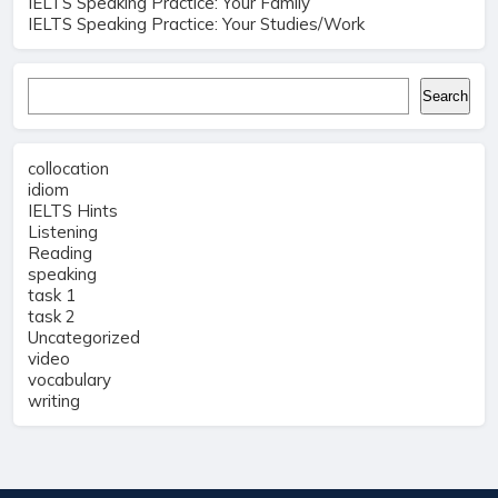
IELTS Speaking Practice: Your Family
IELTS Speaking Practice: Your Studies/Work
Search
Search
collocation
idiom
IELTS Hints
Listening
Reading
speaking
task 1
task 2
Uncategorized
video
vocabulary
writing