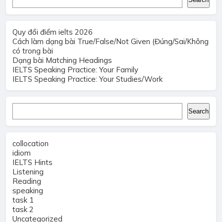
Quy đổi điểm ielts 2026
Cách làm dạng bài True/False/Not Given (Đúng/Sai/Không
có trong bài
Dạng bài Matching Headings
IELTS Speaking Practice: Your Family
IELTS Speaking Practice: Your Studies/Work
Search
Search
collocation
idiom
IELTS Hints
Listening
Reading
speaking
task 1
task 2
Uncategorized