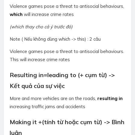
Violence games pose a threat to antisocial behaviours,
which
will increase crime rates
(which thay cho cả ý trước đó)
Note ( Nếu không dùng which -> this) : 2 câu
Violence games pose a threat to antisocial behaviours.
This will increase crime rates
Resulting in=leading to (+ cụm từ) ->
Kết quả của sự việc
More and more vehicles are on the roads,
resulting in
increasing traffic jams and accidents
Making it +(tính từ hoặc cụm từ) -> Bình
luận