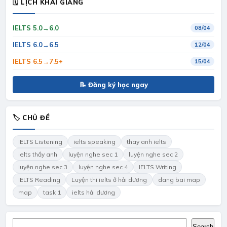
🗓 LỊCH KHAI GIẢNG
IELTS 5.0→6.0
08/04
IELTS 6.0→6.5
12/04
IELTS 6.5→7.5+
15/04
📝 Đăng ký học ngay
🏷 CHỦ ĐỀ
IELTS Listening
ielts speaking
thay anh ielts
ielts thầy anh
luyện nghe sec 1
luyện nghe sec 2
luyện nghe sec 3
luyện nghe sec 4
IELTS Writing
IELTS Reading
Luyện thi ielts ở hải dương
dang bai map
map
task 1
ielts hải dương
Search
Search