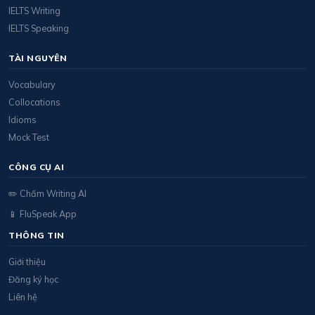
IELTS Writing
IELTS Speaking
TÀI NGUYÊN
Vocabulary
Collocations
Idioms
Mock Test
CÔNG CỤ AI
✏️ Chấm Writing AI
📱 FluSpeak App
THÔNG TIN
Giới thiệu
Đăng ký học
Liên hệ