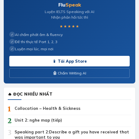
Flu
Speak
Luyện IELTS Speaking với AI
Nhận phản hồi tức thì
★★★★★
AI chấm phát âm & fluency
✓
Đề thi thực tế Part 1, 2, 3
✓
Luyện mọi lúc, mọi nơi
✓
📱 Tải App Store
🤖 Chấm Writing AI
🔥 ĐỌC NHIỀU NHẤT
1
Collocation – Health & Sickness
2
Unit 2: nghe map (tiếp)
3
Speaking part 2:Describe a gift you have received that
was important to you