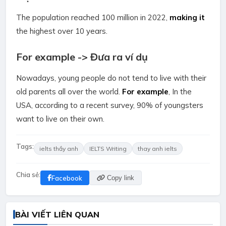
The population reached 100 million in 2022,
making it
the highest over 10 years.
For example
-> Đưa ra ví dụ
Nowadays, young people do not tend to live with their
old parents all over the world.
For example
, In the
USA, according to a recent survey, 90% of youngsters
want to live on their own.
Tags:
ielts thầy anh
IELTS Writing
thay anh ielts
Chia sẻ:
Facebook
Copy link
BÀI VIẾT LIÊN QUAN