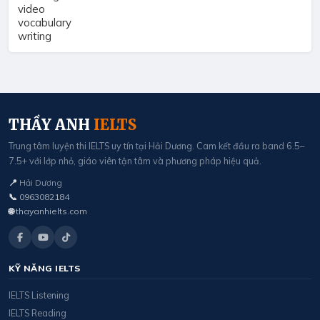
video
vocabulary
writing
THẦY ANH
IELTS
Trung tâm luyện thi IELTS uy tín tại Hải Dương. Cam kết đầu ra band 6.5–
7.5+ với lớp nhỏ, giáo viên tận tâm và phương pháp hiệu quả.
📍
Hải Dương
📞
0963082184
🌐
thayanhielts.com
KỸ NĂNG IELTS
IELTS Listening
IELTS Reading