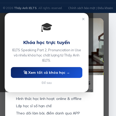
© 2026
Thầy Anh IELTS
. All rights reserved.
Chính sách bảo mật
|
Điều khoản
×
🎓
Khóa học trực tuyến
IELTS Speaking Part 2, Pronunciation in Use
và nhiều khóa học chất lượng từ Thầy Anh
IELTS.
🚀 Xem tất cả khóa học →
Luyện thi IELTS cùng Thầy Anh IELTS
Để sau
Giáo viên hơn 10 năm kinh nghiệm tại Hải Phòng.
Hình thức học linh hoạt: online & offline
Lớp học sĩ số hạn chế
Theo dõi làm bài, điểm danh qua APP