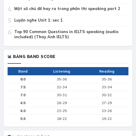
4
Một số chủ đề hay ra trong phần thi speaking part 2
5
Luyện nghe Unit 1: sec 1
6
Top 90 Common Questions in IELTS speaking (audio
included) (Thay Anh IELTS)
📊 BẢNG BAND SCORE
Band
Listening
Reading
8.0
35-36
35-36
7.5
32-34
33-34
7.0
30-31
30-32
6.5
26-29
27-29
6.0
23-25
23-26
5.5
18-22
19-22