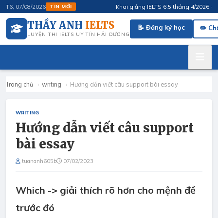
Khai giảng IELTS 6.5 tháng 4/2026 · Flu
T6, 07/08/2026
TIN MỚI
THẦY ANH
IELTS
📝 Đăng ký học
✏️ Ch
LUYỆN THI IELTS UY TÍN HẢI DƯƠNG
Trang chủ
›
writing
›
Hướng dẫn viết câu support bài essay
WRITING
Hướng dẫn viết câu support
bài essay
tuananh605b
07/02/2023
Which -> giải thích rõ hơn cho mệnh đề
trước đó