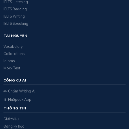
IELTS Listening
IELTS Reading
IELTS Writing
IELTS Speaking
TÀI NGUYÊN
Vocabulary
Collocations
Idioms
Mock Test
CÔNG CỤ AI
✏️ Chấm Writing AI
📱 FluSpeak App
THÔNG TIN
Giới thiệu
Đăng ký học