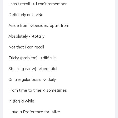
I can’t recall -> I can’t remember
Definitely not ->No
Aside from ->besides, apart from
Absolutely ->totally
Not that I can recall
Tricky (problem) ->difficult
Stunning (view) ->beautiful
On a regular basis -> daily
From time to time ->sometimes
In (for) a while
Have a Preference for ->like