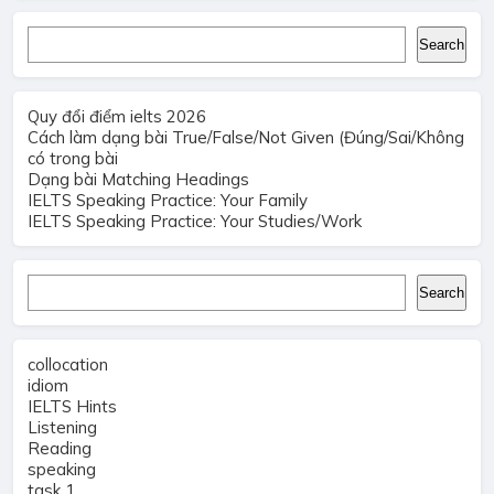
Search
Search
Quy đổi điểm ielts 2026
Cách làm dạng bài True/False/Not Given (Đúng/Sai/Không
có trong bài
Dạng bài Matching Headings
IELTS Speaking Practice: Your Family
IELTS Speaking Practice: Your Studies/Work
Search
Search
collocation
idiom
IELTS Hints
Listening
Reading
speaking
task 1