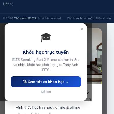
Liên hệ
© 2026
Thầy Anh IELTS
. All rights reserved.
Chính sách bảo mật
|
Điều khoản
×
🎓
Khóa học trực tuyến
IELTS Speaking Part 2, Pronunciation in Use
và nhiều khóa học chất lượng từ Thầy Anh
IELTS.
🚀 Xem tất cả khóa học →
Luyện thi IELTS cùng Thầy Anh IELTS
Để sau
Giáo viên hơn 10 năm kinh nghiệm tại Hải Phòng.
Hình thức học linh hoạt: online & offline