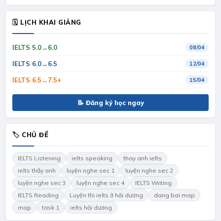
🗓 LỊCH KHAI GIẢNG
IELTS 5.0→6.0
08/04
IELTS 6.0→6.5
12/04
IELTS 6.5→7.5+
15/04
📝 Đăng ký học ngay
🏷 CHỦ ĐỀ
IELTS Listening
ielts speaking
thay anh ielts
ielts thầy anh
luyện nghe sec 1
luyện nghe sec 2
luyện nghe sec 3
luyện nghe sec 4
IELTS Writing
IELTS Reading
Luyện thi ielts ở hải dương
dang bai map
map
task 1
ielts hải dương