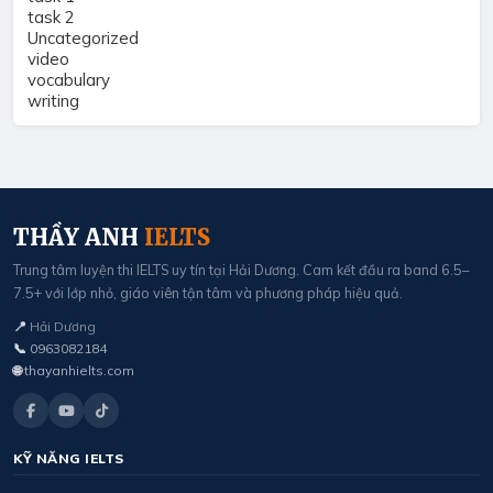
task 2
Uncategorized
video
vocabulary
writing
THẦY ANH
IELTS
Trung tâm luyện thi IELTS uy tín tại Hải Dương. Cam kết đầu ra band 6.5–
7.5+ với lớp nhỏ, giáo viên tận tâm và phương pháp hiệu quả.
📍
Hải Dương
📞
0963082184
🌐
thayanhielts.com
KỸ NĂNG IELTS