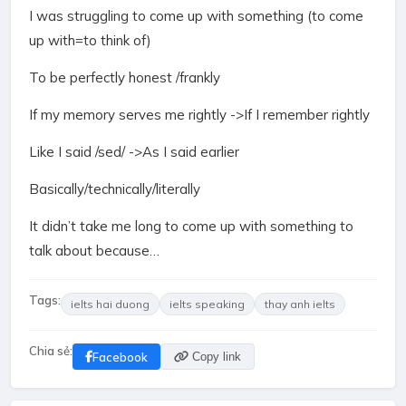
I was struggling to come up with something (to come
up with=to think of)
To be perfectly honest /frankly
If my memory serves me rightly ->If I remember rightly
Like I said /sed/ ->As I said earlier
Basically/technically/literally
It didn’t take me long to come up with something to
talk about because…
Tags:
ielts hai duong
ielts speaking
thay anh ielts
Chia sẻ:
Facebook
Copy link