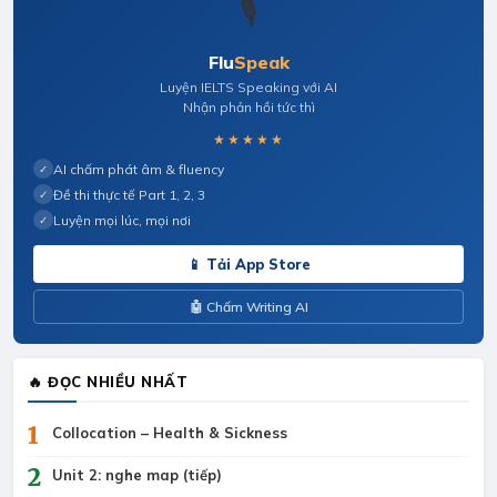
🎙️
Flu
Speak
Luyện IELTS Speaking với AI
Nhận phản hồi tức thì
★★★★★
AI chấm phát âm & fluency
✓
Đề thi thực tế Part 1, 2, 3
✓
Luyện mọi lúc, mọi nơi
✓
📱 Tải App Store
🤖 Chấm Writing AI
🔥 ĐỌC NHIỀU NHẤT
1
Collocation – Health & Sickness
2
Unit 2: nghe map (tiếp)