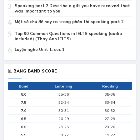
3
Speaking part 2:Describe a gift you have received that
was important to you
4
Một số chủ đề hay ra trong phần thi speaking part 2
5
Top 90 Common Questions in IELTS speaking (audio
included) (Thay Anh IELTS)
6
Luyện nghe Unit 1: sec 1
📊 BẢNG BAND SCORE
Band
Listening
Reading
8.0
35-36
35-36
7.5
32-34
33-34
7.0
30-31
30-32
6.5
26-29
27-29
6.0
23-25
23-26
5.5
18-22
19-22