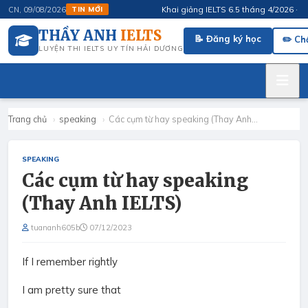
Khai giảng IELTS 6.5 tháng 4/2026 · FluS
CN, 09/08/2026
TIN MỚI
THẦY ANH
IELTS
📝 Đăng ký học
✏️ Ch
LUYỆN THI IELTS UY TÍN HẢI DƯƠNG
Trang chủ
›
speaking
›
Các cụm từ hay speaking (Thay Anh…
SPEAKING
Các cụm từ hay speaking
(Thay Anh IELTS)
tuananh605b
07/12/2023
If I remember rightly
I am pretty sure that