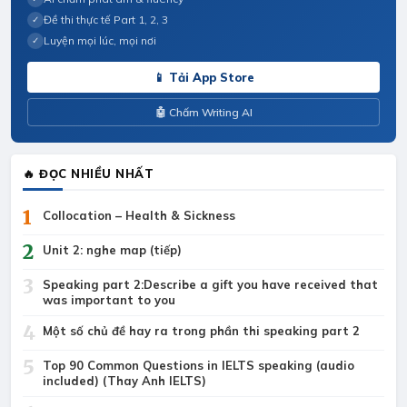
Đề thi thực tế Part 1, 2, 3
✓
Luyện mọi lúc, mọi nơi
✓
📱 Tải App Store
🤖 Chấm Writing AI
🔥 ĐỌC NHIỀU NHẤT
1
Collocation – Health & Sickness
2
Unit 2: nghe map (tiếp)
3
Speaking part 2:Describe a gift you have received that
was important to you
4
Một số chủ đề hay ra trong phần thi speaking part 2
5
Top 90 Common Questions in IELTS speaking (audio
included) (Thay Anh IELTS)