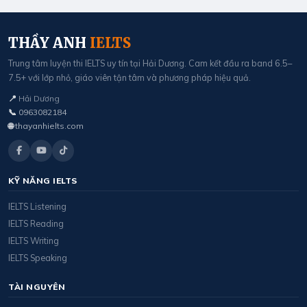
THẦY ANH
IELTS
Trung tâm luyện thi IELTS uy tín tại Hải Dương. Cam kết đầu ra band 6.5–
7.5+ với lớp nhỏ, giáo viên tận tâm và phương pháp hiệu quả.
📍
Hải Dương
📞
0963082184
🌐
thayanhielts.com
KỸ NĂNG IELTS
IELTS Listening
IELTS Reading
IELTS Writing
IELTS Speaking
TÀI NGUYÊN