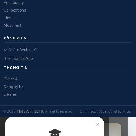
Vocabulary
Collocations
Idioms
Mock Test
CÔNG CỤ AI
✏️ Chấm Writing AI
📱 FluSpeak App
THÔNG TIN
Giới thiệu
Đăng ký học
Liên hệ
© 2026
Thầy Anh IELTS
. All rights reserved.
Chính sách bảo mật
|
Điều khoản
×
🎓