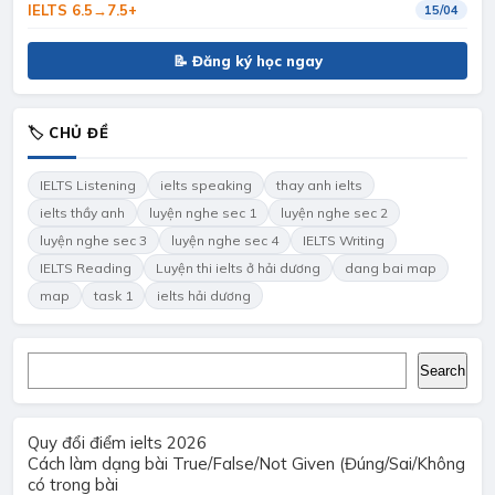
IELTS 6.5→7.5+
15/04
📝 Đăng ký học ngay
🏷 CHỦ ĐỀ
IELTS Listening
ielts speaking
thay anh ielts
ielts thầy anh
luyện nghe sec 1
luyện nghe sec 2
luyện nghe sec 3
luyện nghe sec 4
IELTS Writing
IELTS Reading
Luyện thi ielts ở hải dương
dang bai map
map
task 1
ielts hải dương
Search
Search
Quy đổi điểm ielts 2026
Cách làm dạng bài True/False/Not Given (Đúng/Sai/Không
có trong bài