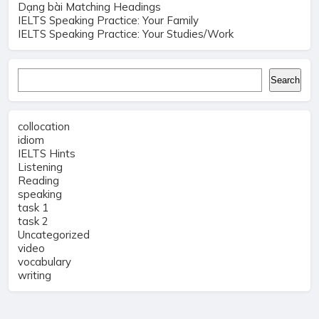
Dạng bài Matching Headings
IELTS Speaking Practice: Your Family
IELTS Speaking Practice: Your Studies/Work
Search
Search
collocation
idiom
IELTS Hints
Listening
Reading
speaking
task 1
task 2
Uncategorized
video
vocabulary
writing