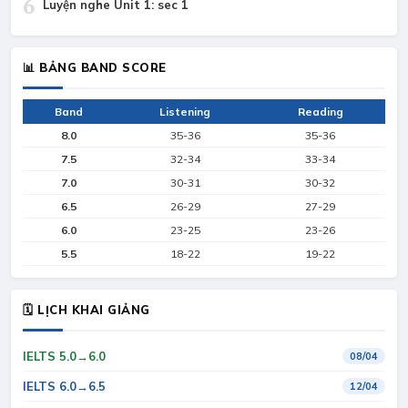
6
Luyện nghe Unit 1: sec 1
📊 BẢNG BAND SCORE
Band
Listening
Reading
8.0
35-36
35-36
7.5
32-34
33-34
7.0
30-31
30-32
6.5
26-29
27-29
6.0
23-25
23-26
5.5
18-22
19-22
🗓 LỊCH KHAI GIẢNG
IELTS 5.0→6.0
08/04
IELTS 6.0→6.5
12/04