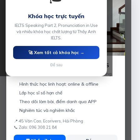
Khóa học trực tuyến
IELTS Speaking Part 2, Pronunciation in Use
và nhiều khóa học chất lượng từ Thầy Anh
IELTS.
🚀 Xem tất cả khóa học →
Luyện thi IELTS cùng Thầy Anh IELTS
Để sau
Giáo viên hơn 10 năm kinh nghiệm tại Hải Phòng.
Hình thức học linh hoạt: online & offline
Lớp học sĩ số hạn chế
Theo dõi làm bài, điểm danh qua APP
Nghiêm túc và nghiêm khắc
📍 45 Văn Cao, Ecorivers, Hải Phòng
📞 Zalo: 096 308 21 84