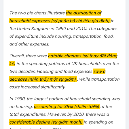
The two pie charts illustrate
the distribution of
household expenses (sự phân bổ chi tiêu gia đình)
in
the United Kingdom in 1990 and 2010. The categories
of expenditure include housing, transportation, food,
and other expenses.
Overall, there were
notable changes (sự thay đổi đáng
kể)
in the spending patterns of UK households over the
two decades. Housing and food expenses
saw a
decrease (nhìn thấy một sự giảm)
, while transportation
costs increased significantly.
In 1990, the largest portion of household spending was
on housing,
accounting for 35% (chiếm 35%)
of the
total expenditures. However, by 2010, there was a
considerable decline (sự giảm mạnh)
in spending on