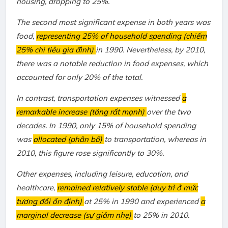
housing, dropping to 25%.
The second most significant expense in both years was
food,
representing 25% of household spending (chiếm
25% chi tiêu gia đình)
in 1990. Nevertheless, by 2010,
there was a notable reduction in food expenses, which
accounted for only 20% of the total.
In contrast, transportation expenses witnessed
a
remarkable increase (tăng rất mạnh)
over the two
decades
. In 1990, only 15% of household spending
was
allocated (phân bổ)
to transportation, whereas in
2010, this figure rose significantly to 30%.
Other expenses, including leisure, education, and
healthcare,
remained relatively stable (duy trì ở mức
tương đối ổn định)
at 25% in 1990 and experienced
a
marginal decrease (sự giảm nhẹ)
to 25% in 2010.