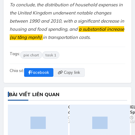
To conclude, the distribution of household expenses in
the United Kingdom underwent notable changes
between 1990 and 2010, with a significant decrease in
housing and food spending, and
a substantial increase
(sự tăng mạnh)
in transportation costs.
Tags:
pie chart
task 1
Chia sẻ:
Facebook
Copy link
BÀI VIẾT LIÊN QUAN
Quy đổi
IE
điểm
Sp
ielts
Pr
23/03/2026
11
2026
Yo
Fa