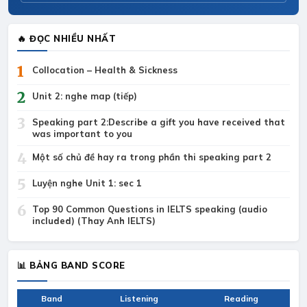
🔥 ĐỌC NHIỀU NHẤT
1
Collocation – Health & Sickness
2
Unit 2: nghe map (tiếp)
3
Speaking part 2:Describe a gift you have received that
was important to you
4
Một số chủ đề hay ra trong phần thi speaking part 2
5
Luyện nghe Unit 1: sec 1
6
Top 90 Common Questions in IELTS speaking (audio
included) (Thay Anh IELTS)
📊 BẢNG BAND SCORE
Band
Listening
Reading