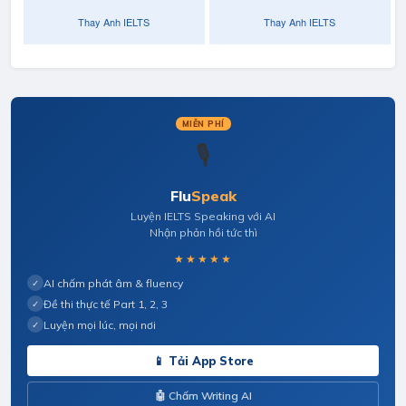
MIỄN PHÍ
🎙️
Flu
Speak
Luyện IELTS Speaking với AI
Nhận phản hồi tức thì
★★★★★
AI chấm phát âm & fluency
✓
Đề thi thực tế Part 1, 2, 3
✓
Luyện mọi lúc, mọi nơi
✓
📱 Tải App Store
🤖 Chấm Writing AI