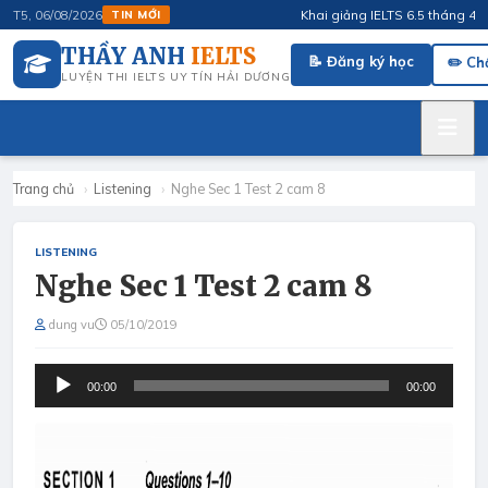
Khai giảng IELTS 6.5 tháng 4/2026
T5, 06/08/2026
TIN MỚI
THẦY ANH
IELTS
📝 Đăng ký học
✏️ Ch
LUYỆN THI IELTS UY TÍN HẢI DƯƠNG
Trang chủ
›
Listening
›
Nghe Sec 1 Test 2 cam 8
LISTENING
Nghe Sec 1 Test 2 cam 8
dung vu
05/10/2019
Audio
00:00
00:00
Player