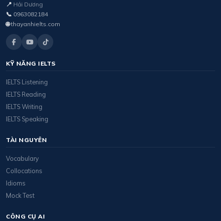
📍
Hải Dương
📞
0963082184
🌐
thayanhielts.com
KỸ NĂNG IELTS
IELTS Listening
IELTS Reading
IELTS Writing
IELTS Speaking
TÀI NGUYÊN
Vocabulary
Collocations
Idioms
Mock Test
CÔNG CỤ AI