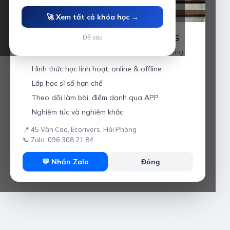
🚀 Xem tất cả khóa học →
Luyện thi IELTS cùng Thầy Anh IELTS
Để sau
Giáo viên hơn 10 năm kinh nghiệm tại Hải Phòng.
Hình thức học linh hoạt: online & offline
Lớp học sĩ số hạn chế
Theo dõi làm bài, điểm danh qua APP
Nghiêm túc và nghiêm khắc
📍 45 Văn Cao, Ecorivers, Hải Phòng
📞 Zalo: 096 308 21 84
💬 Nhắn Zalo
Đóng