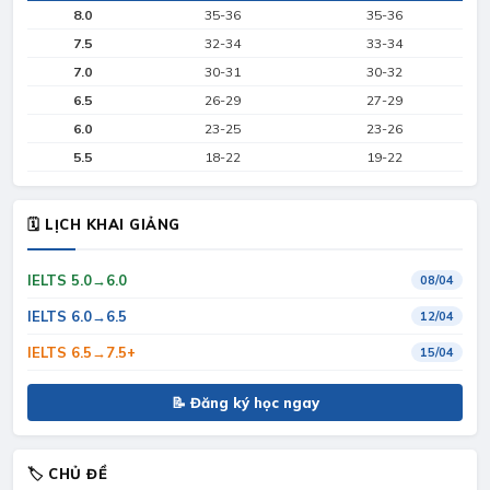
8.0
35-36
35-36
7.5
32-34
33-34
7.0
30-31
30-32
6.5
26-29
27-29
6.0
23-25
23-26
5.5
18-22
19-22
🗓 LỊCH KHAI GIẢNG
IELTS 5.0→6.0
08/04
IELTS 6.0→6.5
12/04
IELTS 6.5→7.5+
15/04
📝 Đăng ký học ngay
🏷 CHỦ ĐỀ