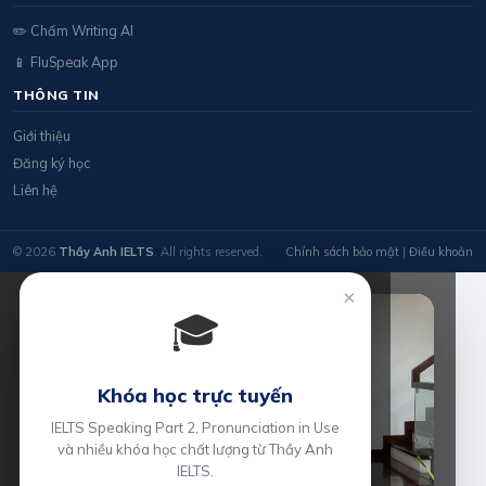
✏️ Chấm Writing AI
📱 FluSpeak App
THÔNG TIN
Giới thiệu
Đăng ký học
Liên hệ
© 2026
Thầy Anh IELTS
. All rights reserved.
Chính sách bảo mật
|
Điều khoản
×
🎓
Khóa học trực tuyến
IELTS Speaking Part 2, Pronunciation in Use
và nhiều khóa học chất lượng từ Thầy Anh
IELTS.