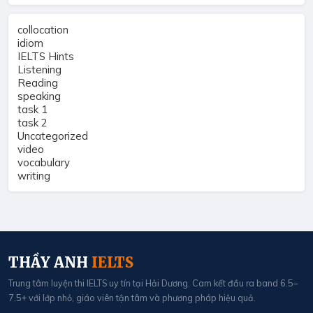
collocation
idiom
IELTS Hints
Listening
Reading
speaking
task 1
task 2
Uncategorized
video
vocabulary
writing
THẦY ANH
IELTS
Trung tâm luyện thi IELTS uy tín tại Hải Dương. Cam kết đầu ra band 6.5–
7.5+ với lớp nhỏ, giáo viên tận tâm và phương pháp hiệu quả.