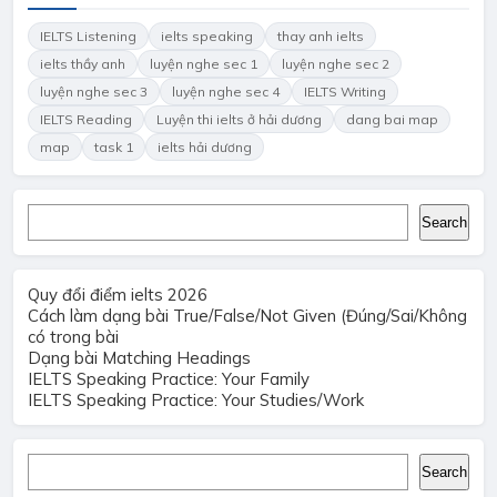
IELTS Listening
ielts speaking
thay anh ielts
ielts thầy anh
luyện nghe sec 1
luyện nghe sec 2
luyện nghe sec 3
luyện nghe sec 4
IELTS Writing
IELTS Reading
Luyện thi ielts ở hải dương
dang bai map
map
task 1
ielts hải dương
Search
Search
Quy đổi điểm ielts 2026
Cách làm dạng bài True/False/Not Given (Đúng/Sai/Không
có trong bài
Dạng bài Matching Headings
IELTS Speaking Practice: Your Family
IELTS Speaking Practice: Your Studies/Work
Search
Search