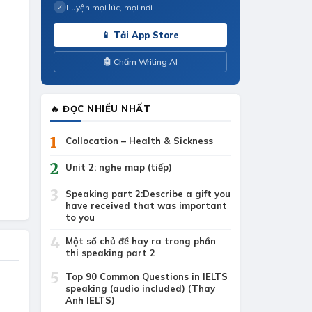
Luyện mọi lúc, mọi nơi
✓
📱 Tải App Store
🤖 Chấm Writing AI
🔥 ĐỌC NHIỀU NHẤT
1
Collocation – Health & Sickness
2
Unit 2: nghe map (tiếp)
3
Speaking part 2:Describe a gift you
have received that was important
to you
4
Một số chủ đề hay ra trong phần
thi speaking part 2
5
Top 90 Common Questions in IELTS
speaking (audio included) (Thay
Anh IELTS)