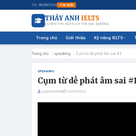
king với AI miễn phí
CN, 09/08/2026
TIN MỚI
THẦY ANH
IELTS
LUYỆN THI IELTS UY TÍN HẢI DƯƠNG
Trang chủ
Giới thiệu
Kỹ năng IELTS
Trang chủ
›
speaking
›
Cụm từ dễ phát âm sai #1
SPEAKING
Cụm từ dễ phát âm sai #
tuananh605b
02/05/2023