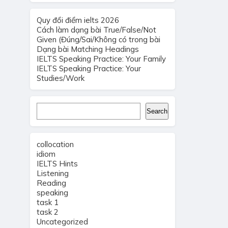
Quy đổi điểm ielts 2026
Cách làm dạng bài True/False/Not
Given (Đúng/Sai/Không có trong bài
Dạng bài Matching Headings
IELTS Speaking Practice: Your Family
IELTS Speaking Practice: Your
Studies/Work
Search
Search
collocation
idiom
IELTS Hints
Listening
Reading
speaking
task 1
task 2
Uncategorized