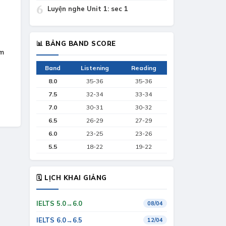
6
Luyện nghe Unit 1: sec 1
📊 BẢNG BAND SCORE
âm
Band
Listening
Reading
8.0
35-36
35-36
7.5
32-34
33-34
7.0
30-31
30-32
6.5
26-29
27-29
6.0
23-25
23-26
5.5
18-22
19-22
🗓 LỊCH KHAI GIẢNG
IELTS 5.0→6.0
08/04
IELTS 6.0→6.5
12/04