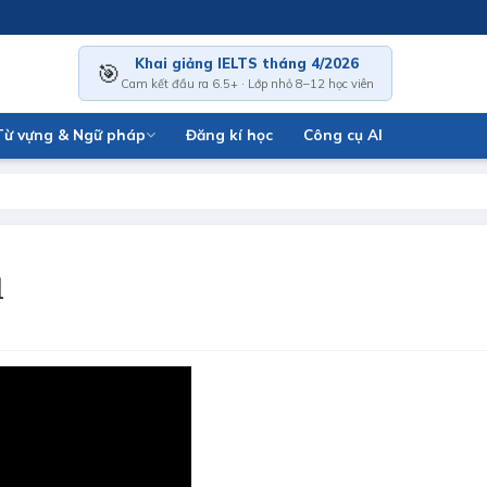
Khai giảng IELTS tháng 4/2026
🎯
Cam kết đầu ra 6.5+ · Lớp nhỏ 8–12 học viên
Từ vựng & Ngữ pháp
Đăng kí học
Công cụ AI
1