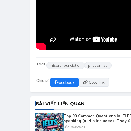
Tags:
mispronounciation
phat am sai
Chia sẻ:
Facebook
Copy link
BÀI VIẾT LIÊN QUAN
Top 90 Common Questions in IELT
speaking (audio included) (Thay A
21/03/2024