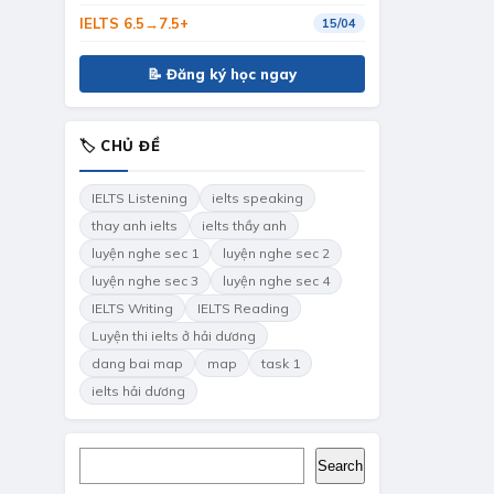
IELTS 6.5→7.5+
15/04
📝 Đăng ký học ngay
🏷 CHỦ ĐỀ
IELTS Listening
ielts speaking
thay anh ielts
ielts thầy anh
luyện nghe sec 1
luyện nghe sec 2
luyện nghe sec 3
luyện nghe sec 4
IELTS Writing
IELTS Reading
Luyện thi ielts ở hải dương
dang bai map
map
task 1
ielts hải dương
Search
Search