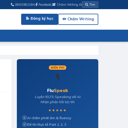
|
|
0963082184
Facebook
Chấm Writing AI
Tìm
📝 Đăng ký học
✏️ Chấm Writing
MIỄN PHÍ
🎙️
Flu
Speak
Luyện IELTS Speaking với AI
Nhận phản hồi tức thì
★★★★★
AI chấm phát âm & fluency
✓
Đề thi thực tế Part 1, 2, 3
✓