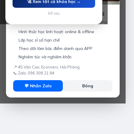
🚀 Xem tất cả khóa học →
Luyện thi IELTS cùng Thầy Anh IELTS
Để sau
Giáo viên hơn 10 năm kinh nghiệm tại Hải Phòng.
Hình thức học linh hoạt: online & offline
Lớp học sĩ số hạn chế
Theo dõi làm bài, điểm danh qua APP
Nghiêm túc và nghiêm khắc
📍 45 Văn Cao, Ecorivers, Hải Phòng
📞 Zalo: 096 308 21 84
💬 Nhắn Zalo
Đóng