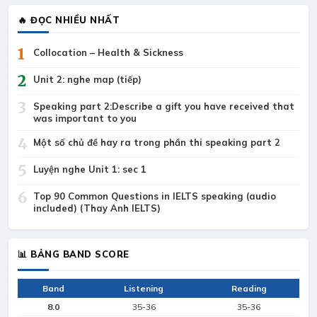
🔥 ĐỌC NHIỀU NHẤT
1
Collocation – Health & Sickness
2
Unit 2: nghe map (tiếp)
3
Speaking part 2:Describe a gift you have received that
was important to you
4
Một số chủ đề hay ra trong phần thi speaking part 2
5
Luyện nghe Unit 1: sec 1
6
Top 90 Common Questions in IELTS speaking (audio
included) (Thay Anh IELTS)
📊 BẢNG BAND SCORE
Band
Listening
Reading
8.0
35-36
35-36