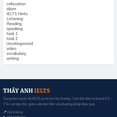
collocation
idiom
IELTS Hints
Listening
Reading
speaking
task 1
task 2
Uncategorized
video
vocabulary
writing
THẦY ANH
IELTS
Trung tâm luyện thi IELTS uy tín tại Hải Dương. Cam kết đầu ra band 6.5–
7.5+ với lớp nhỏ, giáo viên tận tâm và phương pháp hiệu quả.
📍
Hải Dương