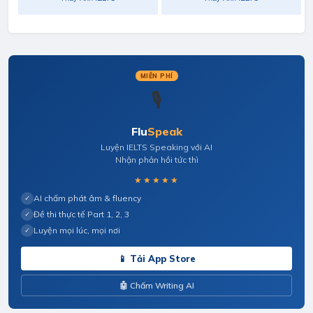
MIỄN PHÍ
🎙️
Flu
Speak
Luyện IELTS Speaking với AI
Nhận phản hồi tức thì
★★★★★
AI chấm phát âm & fluency
✓
Đề thi thực tế Part 1, 2, 3
✓
Luyện mọi lúc, mọi nơi
✓
📱 Tải App Store
🤖 Chấm Writing AI