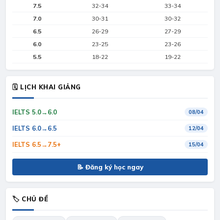
7.5
32-34
33-34
7.0
30-31
30-32
6.5
26-29
27-29
6.0
23-25
23-26
5.5
18-22
19-22
🗓 LỊCH KHAI GIẢNG
IELTS 5.0→6.0
08/04
IELTS 6.0→6.5
12/04
IELTS 6.5→7.5+
15/04
📝 Đăng ký học ngay
🏷 CHỦ ĐỀ