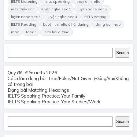
IELTS Listening
ielts speaking
thay anh ielts
ielts thầy anh
luyện nghe sec 1
luyện nghe sec 2
luyện nghe sec 3
luyện nghe sec 4
IELTS Writing
IELTS Reading
Luyện thi ielts ở hải dương
dang bai map
map
task 1
ielts hải dương
Search
Search
Quy đổi điểm ielts 2026
Cách làm dạng bài True/False/Not Given (Đúng/Sai/Không
có trong bài
Dạng bài Matching Headings
IELTS Speaking Practice: Your Family
IELTS Speaking Practice: Your Studies/Work
Search
Search