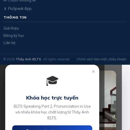
📱 FluSpeak App
THÔNG TIN
Giới thiệu
Đăng ký học
Liên hệ
© 2026
Thầy Anh IELTS
. All rights reserved.
Chính sách bảo mật
|
Điều khoản
×
🎓
Khóa học trực tuyến
IELTS Speaking Part 2, Pronunciation in Use
và nhiều khóa học chất lượng từ Thầy Anh
IELTS.