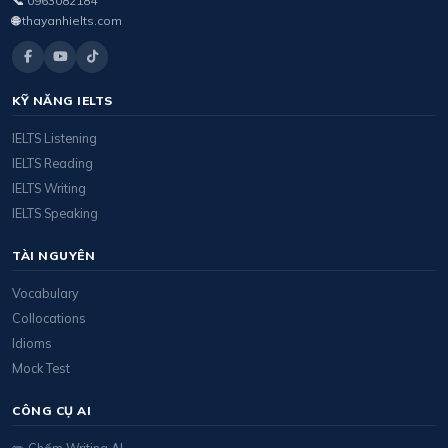
📞
0963082184
🌐
thayanhielts.com
KỸ NĂNG IELTS
IELTS Listening
IELTS Reading
IELTS Writing
IELTS Speaking
TÀI NGUYÊN
Vocabulary
Collocations
Idioms
Mock Test
CÔNG CỤ AI
✏️ Chấm Writing AI