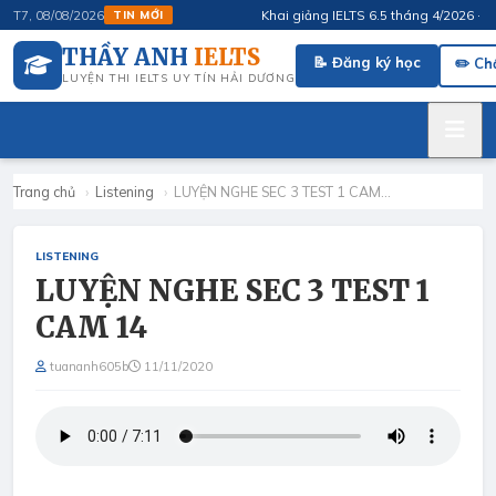
Khai giảng IELTS 6.5 tháng 4/2026 · FluS
T7, 08/08/2026
TIN MỚI
THẦY ANH
IELTS
📝 Đăng ký học
✏️ Ch
LUYỆN THI IELTS UY TÍN HẢI DƯƠNG
Trang chủ
›
Listening
›
LUYỆN NGHE SEC 3 TEST 1 CAM…
LISTENING
LUYỆN NGHE SEC 3 TEST 1
CAM 14
tuananh605b
11/11/2020