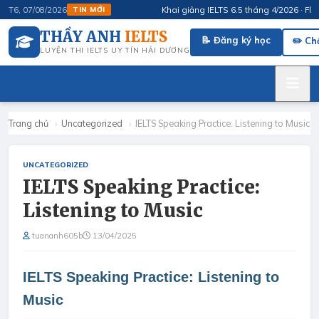
Khai giảng IELTS 6.5 tháng 4/2026 · FluSpe
T6, 07/08/2026
TIN MỚI
THẦY ANH
IELTS
📝 Đăng ký học
✏️ Ch
LUYỆN THI IELTS UY TÍN HẢI DƯƠNG
Trang chủ
›
Uncategorized
›
IELTS Speaking Practice: Listening to Music
UNCATEGORIZED
IELTS Speaking Practice:
Listening to Music
tuananh605b
13/04/2025
IELTS Speaking Practice: Listening to
Music