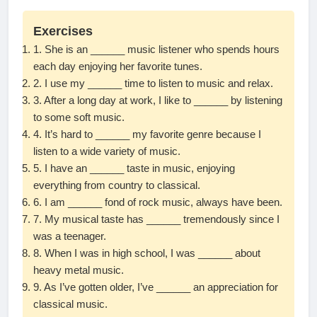
Exercises
1. She is an ______ music listener who spends hours
each day enjoying her favorite tunes.
2. I use my ______ time to listen to music and relax.
3. After a long day at work, I like to ______ by listening
to some soft music.
4. It’s hard to ______ my favorite genre because I
listen to a wide variety of music.
5. I have an ______ taste in music, enjoying
everything from country to classical.
6. I am ______ fond of rock music, always have been.
7. My musical taste has ______ tremendously since I
was a teenager.
8. When I was in high school, I was ______ about
heavy metal music.
9. As I’ve gotten older, I’ve ______ an appreciation for
classical music.