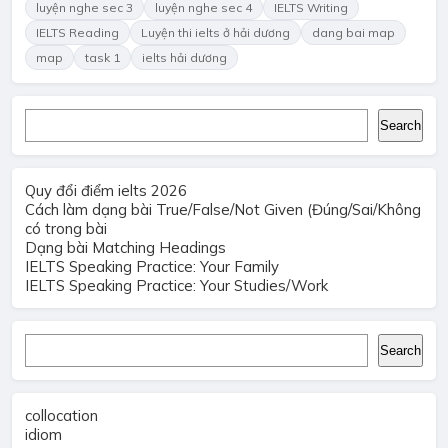
luyện nghe sec 3
luyện nghe sec 4
IELTS Writing
IELTS Reading
Luyện thi ielts ở hải dương
dang bai map
map
task 1
ielts hải dương
Search
Search
Quy đổi điểm ielts 2026
Cách làm dạng bài True/False/Not Given (Đúng/Sai/Không
có trong bài
Dạng bài Matching Headings
IELTS Speaking Practice: Your Family
IELTS Speaking Practice: Your Studies/Work
Search
Search
collocation
idiom