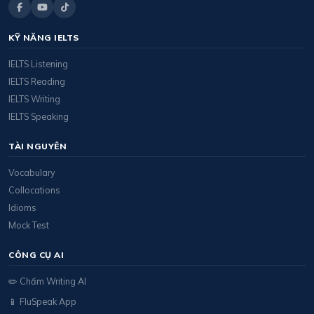
KỸ NĂNG IELTS
IELTS Listening
IELTS Reading
IELTS Writing
IELTS Speaking
TÀI NGUYÊN
Vocabulary
Collocations
Idioms
Mock Test
CÔNG CỤ AI
✏️ Chấm Writing AI
📱 FluSpeak App