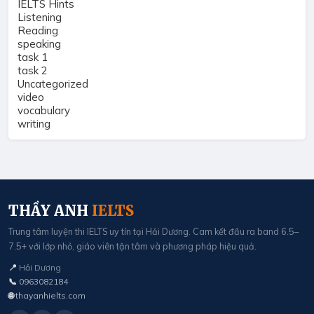
IELTS Hints
Listening
Reading
speaking
task 1
task 2
Uncategorized
video
vocabulary
writing
THẦY ANH
IELTS
Trung tâm luyện thi IELTS uy tín tại Hải Dương. Cam kết đầu ra band 6.5–
7.5+ với lớp nhỏ, giáo viên tận tâm và phương pháp hiệu quả.
📍
Hải Dương
📞
0963082184
🌐
thayanhielts.com