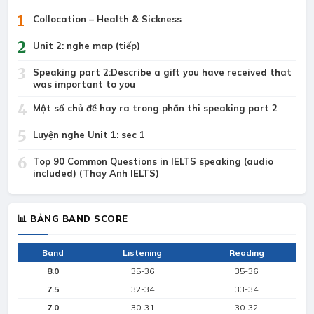
1
Collocation – Health & Sickness
2
Unit 2: nghe map (tiếp)
3
Speaking part 2:Describe a gift you have received that
was important to you
4
Một số chủ đề hay ra trong phần thi speaking part 2
5
Luyện nghe Unit 1: sec 1
6
Top 90 Common Questions in IELTS speaking (audio
included) (Thay Anh IELTS)
📊 BẢNG BAND SCORE
Band
Listening
Reading
8.0
35-36
35-36
7.5
32-34
33-34
7.0
30-31
30-32