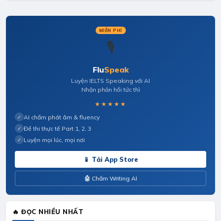
MIỄN PHÍ
🎙️
Flu
Speak
Luyện IELTS Speaking với AI
Nhận phản hồi tức thì
★★★★★
AI chấm phát âm & fluency
✓
Đề thi thực tế Part 1, 2, 3
✓
Luyện mọi lúc, mọi nơi
✓
📱 Tải App Store
🤖 Chấm Writing AI
🔥 ĐỌC NHIỀU NHẤT