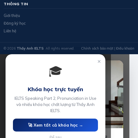
THÔNG TIN
Giới thiệu
Đăng ký học
Liên hệ
© 2026
Thầy Anh IELTS
. All rights reserved.
Chính sách bảo mật
|
Điều khoản
×
🎓
Khóa học trực tuyến
IELTS Speaking Part 2, Pronunciation in Use
và nhiều khóa học chất lượng từ Thầy Anh
IELTS.
🚀 Xem tất cả khóa học →
Luyện thi IELTS cùng Thầy Anh IELTS
Để sau