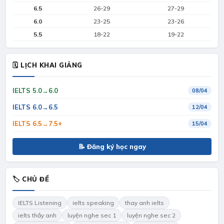
6.5
26-29
27-29
6.0
23-25
23-26
5.5
18-22
19-22
🗓 LỊCH KHAI GIẢNG
IELTS 5.0→6.0
08/04
IELTS 6.0→6.5
12/04
IELTS 6.5→7.5+
15/04
📝 Đăng ký học ngay
🏷 CHỦ ĐỀ
IELTS Listening
ielts speaking
thay anh ielts
ielts thầy anh
luyện nghe sec 1
luyện nghe sec 2