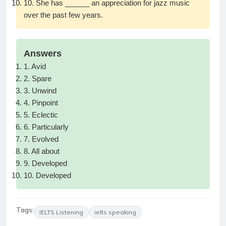
10. She has ______ an appreciation for jazz music
over the past few years.
Answers
1. Avid
2. Spare
3. Unwind
4. Pinpoint
5. Eclectic
6. Particularly
7. Evolved
8. All about
9. Developed
10. Developed
Tags:
IELTS Listening
ielts speaking