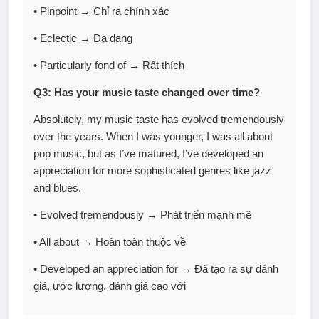
• Pinpoint → Chỉ ra chính xác
• Eclectic → Đa dạng
• Particularly fond of → Rất thích
Q3: Has your music taste changed over time?
Absolutely, my music taste has evolved tremendously
over the years. When I was younger, I was all about
pop music, but as I’ve matured, I’ve developed an
appreciation for more sophisticated genres like jazz
and blues.
• Evolved tremendously → Phát triển mạnh mẽ
• All about → Hoàn toàn thuộc về
• Developed an appreciation for → Đã tạo ra sự đánh
giá, ước lượng, đánh giá cao với