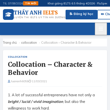
Khai giảng IELTS 6.5 tháng 4/2026 · FluSpeak – L
T6, 07/08/2026
TIN MỚI
THẦY ANH
IELTS
📝 Đăng ký học
✏️ Ch
LUYỆN THI IELTS UY TÍN HẢI DƯƠNG
Trang chủ
›
collocation
›
Collocation – Character & Behavior
COLLOCATION
Collocation – Character &
Behavior
tuananh605b
11/03/2021
1.
A lot of successful entrepreneurs have not only a
bright / lucid / vivid
imagination
, but also the
willingness to work hard.