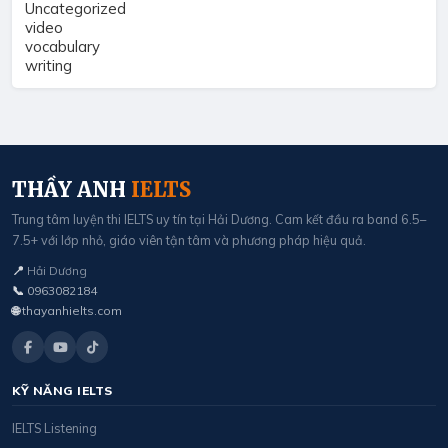
Uncategorized
video
vocabulary
writing
THẦY ANH
IELTS
Trung tâm luyện thi IELTS uy tín tại Hải Dương. Cam kết đầu ra band 6.5–
7.5+ với lớp nhỏ, giáo viên tận tâm và phương pháp hiệu quả.
📍
Hải Dương
📞
0963082184
🌐
thayanhielts.com
KỸ NĂNG IELTS
IELTS Listening