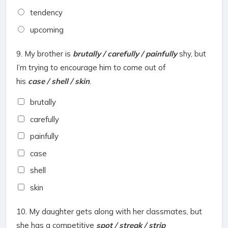
tendency
upcoming
9.
My brother is
brutally / carefully / painfully
shy, but
I’m trying to encourage him to come out of
his
case / shell / skin
.
brutally
carefully
painfully
case
shell
skin
10.
My daughter gets along with her classmates, but
she has a competitive
spot / streak / strip