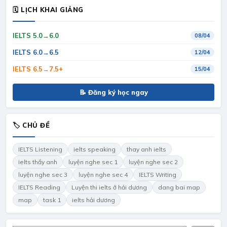
🗓 LỊCH KHAI GIẢNG
IELTS 5.0→6.0
08/04
IELTS 6.0→6.5
12/04
IELTS 6.5→7.5+
15/04
📝 Đăng ký học ngay
🏷 CHỦ ĐỀ
IELTS Listening
ielts speaking
thay anh ielts
ielts thầy anh
luyện nghe sec 1
luyện nghe sec 2
luyện nghe sec 3
luyện nghe sec 4
IELTS Writing
IELTS Reading
Luyện thi ielts ở hải dương
dang bai map
map
task 1
ielts hải dương