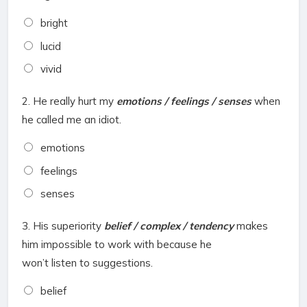
bright
lucid
vivid
2.
He really hurt my
emotions / feelings / senses
when
he called me an idiot.
emotions
feelings
senses
3.
His superiority
belief / complex / tendency
makes
him impossible to work with because he
won’t listen to suggestions.
belief