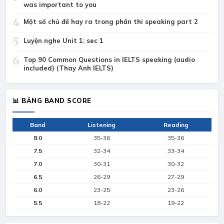
was important to you
4
Một số chủ đề hay ra trong phần thi speaking part 2
5
Luyện nghe Unit 1: sec 1
6
Top 90 Common Questions in IELTS speaking (audio
included) (Thay Anh IELTS)
📊 BẢNG BAND SCORE
Band
Listening
Reading
8.0
35-36
35-36
7.5
32-34
33-34
7.0
30-31
30-32
6.5
26-29
27-29
6.0
23-25
23-26
5.5
18-22
19-22