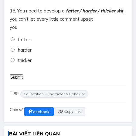
15.
You need to develop a
fatter / harder / thicker
skin;
you can’t let every little comment upset
you
fatter
harder
thicker
Tags:
Collocation – Character & Behavior
Chia sẻ:
Facebook
Copy link
BÀI VIẾT LIÊN QUAN