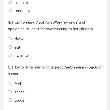
complex
tendency
4.
I had to
chew / eat / swallow
my pride and
apologize to Janet for overreacting to her criticism
chew
eat
swallow
5.
I like to date men with a great
feel / sense / touch
of
humor.
feel
sense
touch