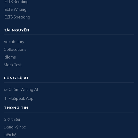
IELTS Reading
IELTS Writing
IELTS Speaking
TÀI NGUYÊN
Vocabulary
Collocations
Idioms
Mock Test
CÔNG CỤ AI
✏️ Chấm Writing AI
📱 FluSpeak App
THÔNG TIN
Giới thiệu
Đăng ký học
Liên hệ