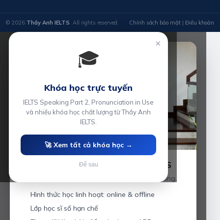
© 2026
Thầy Anh IELTS
. All rights reserved.
Chính sách bảo mật
|
Điều khoản
×
🎓
Khóa học trực tuyến
IELTS Speaking Part 2, Pronunciation in Use
và nhiều khóa học chất lượng từ Thầy Anh
IELTS.
🚀 Xem tất cả khóa học →
Luyện thi IELTS cùng Thầy Anh IELTS
Để sau
Giáo viên hơn 10 năm kinh nghiệm tại Hải Phòng.
Hình thức học linh hoạt: online & offline
Lớp học sĩ số hạn chế