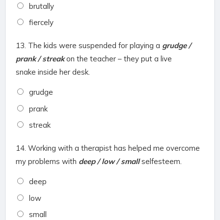
brutally
fiercely
13.
The kids were suspended for playing a
grudge /
prank / streak
on the teacher – they put a live
snake inside her desk.
grudge
prank
streak
14.
Working with a therapist has helped me overcome
my problems with
deep / low / small
selfesteem.
deep
low
small