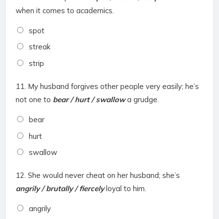
when it comes to academics.
spot
streak
strip
11.
My husband forgives other people very easily; he’s
not one to
bear / hurt / swallow
a grudge.
bear
hurt
swallow
12.
She would never cheat on her husband; she’s
angrily / brutally / fiercely
loyal to him.
angrily