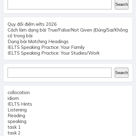
Search
Search
Quy đổi điểm ielts 2026
Cách làm dạng bài True/False/Not Given (Đúng/Sai/Không
có trong bài
Dạng bài Matching Headings
IELTS Speaking Practice: Your Family
IELTS Speaking Practice: Your Studies/Work
Search
Search
collocation
idiom
IELTS Hints
Listening
Reading
speaking
task 1
task 2