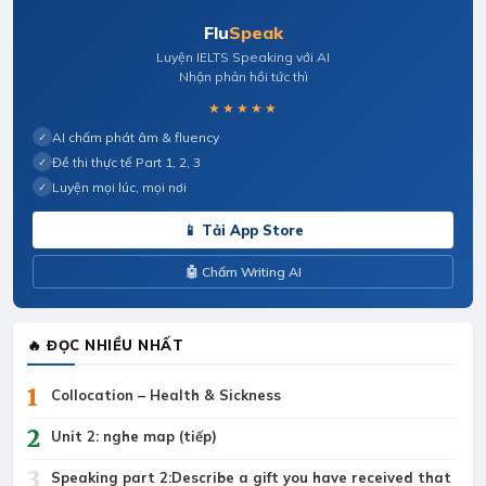
Flu
Speak
Luyện IELTS Speaking với AI
Nhận phản hồi tức thì
★★★★★
AI chấm phát âm & fluency
✓
Đề thi thực tế Part 1, 2, 3
✓
Luyện mọi lúc, mọi nơi
✓
📱 Tải App Store
🤖 Chấm Writing AI
🔥 ĐỌC NHIỀU NHẤT
1
Collocation – Health & Sickness
2
Unit 2: nghe map (tiếp)
3
Speaking part 2:Describe a gift you have received that