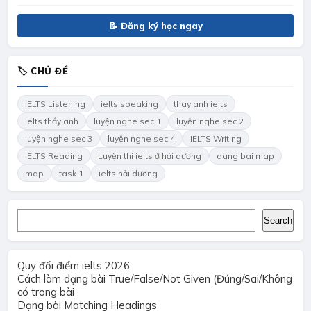
📝 Đăng ký học ngay
🏷 CHỦ ĐỀ
IELTS Listening
ielts speaking
thay anh ielts
ielts thầy anh
luyện nghe sec 1
luyện nghe sec 2
luyện nghe sec 3
luyện nghe sec 4
IELTS Writing
IELTS Reading
Luyện thi ielts ở hải dương
dang bai map
map
task 1
ielts hải dương
Search
Search
Quy đổi điểm ielts 2026
Cách làm dạng bài True/False/Not Given (Đúng/Sai/Không
có trong bài
Dạng bài Matching Headings