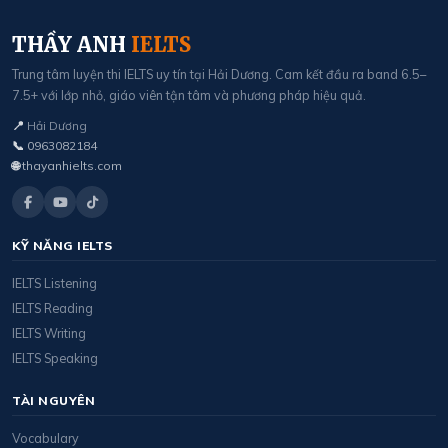
THẦY ANH
IELTS
Trung tâm luyện thi IELTS uy tín tại Hải Dương. Cam kết đầu ra band 6.5–
7.5+ với lớp nhỏ, giáo viên tận tâm và phương pháp hiệu quả.
📍
Hải Dương
📞
0963082184
🌐
thayanhielts.com
KỸ NĂNG IELTS
IELTS Listening
IELTS Reading
IELTS Writing
IELTS Speaking
TÀI NGUYÊN
Vocabulary