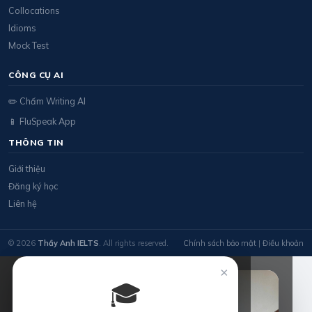
Collocations
Idioms
Mock Test
CÔNG CỤ AI
✏️ Chấm Writing AI
📱 FluSpeak App
THÔNG TIN
Giới thiệu
Đăng ký học
Liên hệ
© 2026
Thầy Anh IELTS
. All rights reserved.
Chính sách bảo mật
|
Điều khoản
×
🎓