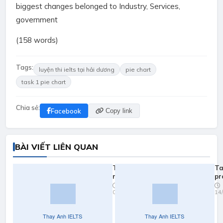
biggest changes belonged to Industry, Services,
government
(158 words)
Tags:
luyện thi ielts tại hải dương
pie chart
task 1 pie chart
Chia sẻ:
Facebook
Copy link
BÀI VIẾT LIÊN QUAN
Task 1
Ta
revision
pr
part 1
h
04/05/2023
14
pa
re