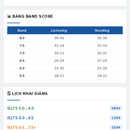
📊 BẢNG BAND SCORE
Band
Listening
Reading
8.0
35-36
35-36
7.5
32-34
33-34
7.0
30-31
30-32
6.5
26-29
27-29
6.0
23-25
23-26
5.5
18-22
19-22
🗓 LỊCH KHAI GIẢNG
IELTS 5.0→6.0
08/04
IELTS 6.0→6.5
12/04
IELTS 6.5→7.5+
15/04