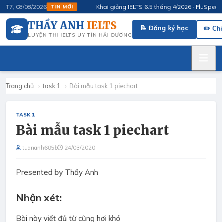
Khai giảng IELTS 6.5 tháng 4/2026 · FluSpeak – 
T7, 08/08/2026
TIN MỚI
THẦY ANH
IELTS
📝 Đăng ký học
✏️ Ch
LUYỆN THI IELTS UY TÍN HẢI DƯƠNG
Trang chủ
›
task 1
›
Bài mẫu task 1 piechart
TASK 1
Bài mẫu task 1 piechart
tuananh605b
24/03/2020
Presented by Thầy Anh
Nhận xét:
Bài này viết đủ từ cũng hơi khó