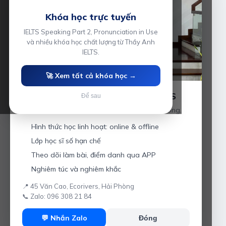
Khóa học trực tuyến
IELTS Speaking Part 2, Pronunciation in Use
và nhiều khóa học chất lượng từ Thầy Anh
IELTS.
🚀 Xem tất cả khóa học →
Luyện thi IELTS cùng Thầy Anh IELTS
Để sau
Giáo viên hơn 10 năm kinh nghiệm tại Hải Phòng.
Hình thức học linh hoạt: online & offline
Lớp học sĩ số hạn chế
Theo dõi làm bài, điểm danh qua APP
Nghiêm túc và nghiêm khắc
📍 45 Văn Cao, Ecorivers, Hải Phòng
📞 Zalo: 096 308 21 84
💬 Nhắn Zalo
Đóng