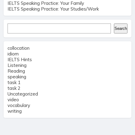
IELTS Speaking Practice: Your Family
IELTS Speaking Practice: Your Studies/Work
Search
Search
collocation
idiom
IELTS Hints
Listening
Reading
speaking
task 1
task 2
Uncategorized
video
vocabulary
writing