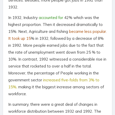
services. Besides, more people got jobs in 1992 than
1932.
In 1932, Industry
accounted for
42% which was the
highest proportion. Then it decreased dramatically to
15%. Next, Agriculture and fishing
became less popular.
It took up 15
% in 1932, followed by a decrease of 8%
in 1992. More people earned jobs due to the fact that
the rate of unemployment went down from 25 % to
10%. In contrast, 1992 witnessed a considerable rise in
service that rocketed to over a half in the total.
Moreover, the percentage of People working in the
government sector
increased five-folds from 3% to
15%,
making it the biggest increase among sectors of
workforce.
In summary, there were a great deal of changes in
workforce distribution between 1932 and 1992. The