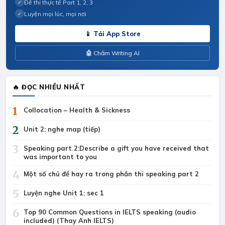
Đề thi thực tế Part 1, 2, 3
✓
Luyện mọi lúc, mọi nơi
✓
📱 Tải App Store
🤖 Chấm Writing AI
🔥 ĐỌC NHIỀU NHẤT
1
Collocation – Health & Sickness
2
Unit 2: nghe map (tiếp)
3
Speaking part 2:Describe a gift you have received that
was important to you
4
Một số chủ đề hay ra trong phần thi speaking part 2
5
Luyện nghe Unit 1: sec 1
6
Top 90 Common Questions in IELTS speaking (audio
included) (Thay Anh IELTS)