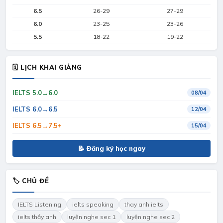
6.5
26-29
27-29
6.0
23-25
23-26
5.5
18-22
19-22
🗓 LỊCH KHAI GIẢNG
IELTS 5.0→6.0
08/04
IELTS 6.0→6.5
12/04
IELTS 6.5→7.5+
15/04
📝 Đăng ký học ngay
🏷 CHỦ ĐỀ
IELTS Listening
ielts speaking
thay anh ielts
ielts thầy anh
luyện nghe sec 1
luyện nghe sec 2