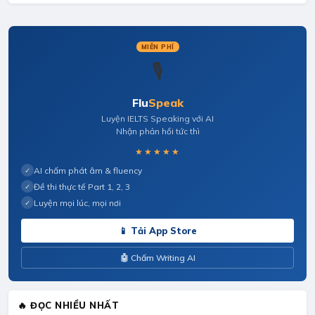
MIỄN PHÍ
🎙️
Flu
Speak
Luyện IELTS Speaking với AI
Nhận phản hồi tức thì
★★★★★
AI chấm phát âm & fluency
✓
Đề thi thực tế Part 1, 2, 3
✓
Luyện mọi lúc, mọi nơi
✓
📱 Tải App Store
🤖 Chấm Writing AI
🔥 ĐỌC NHIỀU NHẤT