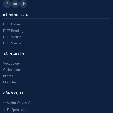
KỸ NĂNG IELTS
IELTS Listening
IELTS Reading
IELTS Writing
IELTS Speaking
TÀI NGUYÊN
Vocabulary
Collocations
Idioms
Mock Test
CÔNG CỤ AI
✏️ Chấm Writing AI
📱 FluSpeak App