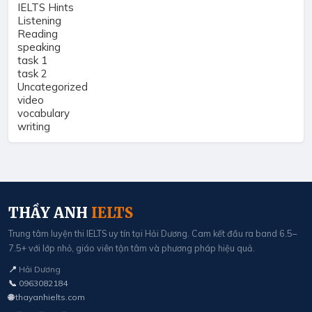
IELTS Hints
Listening
Reading
speaking
task 1
task 2
Uncategorized
video
vocabulary
writing
THẦY ANH
IELTS
Trung tâm luyện thi IELTS uy tín tại Hải Dương. Cam kết đầu ra band 6.5–
7.5+ với lớp nhỏ, giáo viên tận tâm và phương pháp hiệu quả.
📍
Hải Dương
📞
0963082184
🌐
thayanhielts.com