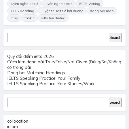
luyện nghe sec 3
luyện nghe sec 4
IELTS Writing
IELTS Reading
Luyện thi ielts ở hải dương
dang bai map
map
task 1
ielts hải dương
Search
Search
Quy đổi điểm ielts 2026
Cách làm dạng bài True/False/Not Given (Đúng/Sai/Không
có trong bài
Dạng bài Matching Headings
IELTS Speaking Practice: Your Family
IELTS Speaking Practice: Your Studies/Work
Search
Search
collocation
idiom