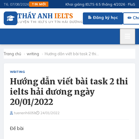
Khai giảng IELTS 6.5 tháng 4/2026 · FluSpeak
T6, 07/08/2026
TIN MỚI
THẦY ANH
IELTS
📝 Đăng ký học
✏️ Ch
LUYỆN THI IELTS UY TÍN HẢI DƯƠNG
Trang chủ
›
writing
›
Hướng dẫn viết bài task 2 thi…
WRITING
Hướng dẫn viết bài task 2 thi
ielts hải dương ngày
20/01/2022
tuananh605b
24/01/2022
Đề bài