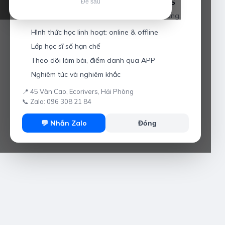
Luyện thi IELTS cùng Thầy Anh IELTS
Để sau
Giáo viên hơn 10 năm kinh nghiệm tại Hải Phòng.
Hình thức học linh hoạt: online & offline
Lớp học sĩ số hạn chế
Theo dõi làm bài, điểm danh qua APP
Nghiêm túc và nghiêm khắc
📍 45 Văn Cao, Ecorivers, Hải Phòng
📞 Zalo: 096 308 21 84
💬 Nhắn Zalo
Đóng