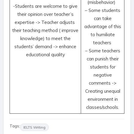
(misbehavior)
-Students are welcome to give
– Some students
their opinion over teacher’s
can take
expertise -> Teacher adjusts
advantage of this
their teaching method ( improve
to humiliate
knowledge) to meet the
teachers
students’ demand -> enhance
– Some teachers
educational quality
can punish their
students for
negative
comments ->
Creating unequal
environment in
classes/schools.
Tags:
IELTS Writing