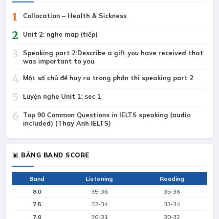
1
Collocation – Health & Sickness
2
Unit 2: nghe map (tiếp)
3
Speaking part 2:Describe a gift you have received that
was important to you
4
Một số chủ đề hay ra trong phần thi speaking part 2
5
Luyện nghe Unit 1: sec 1
6
Top 90 Common Questions in IELTS speaking (audio
included) (Thay Anh IELTS)
📊 BẢNG BAND SCORE
Band
Listening
Reading
8.0
35-36
35-36
7.5
32-34
33-34
7.0
30-31
30-32