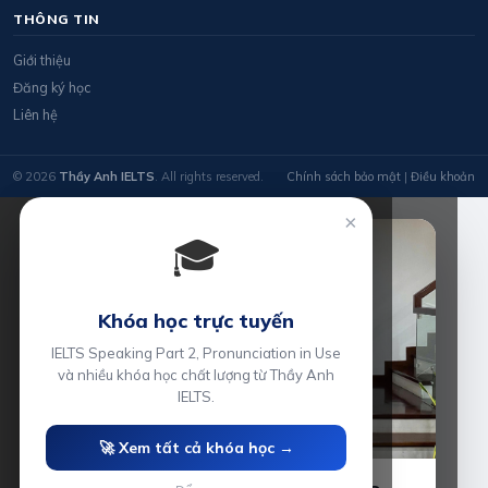
THÔNG TIN
Giới thiệu
Đăng ký học
Liên hệ
© 2026
Thầy Anh IELTS
. All rights reserved.
Chính sách bảo mật
|
Điều khoản
×
🎓
Khóa học trực tuyến
IELTS Speaking Part 2, Pronunciation in Use
và nhiều khóa học chất lượng từ Thầy Anh
IELTS.
🚀 Xem tất cả khóa học →