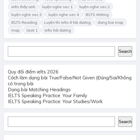
ielts thầy anh
luyện nghe sec 1
luyện nghe sec 2
luyện nghe sec 3
luyện nghe sec 4
IELTS Writing
IELTS Reading
Luyện thi ielts ở hải dương
dang bai map
map
task 1
ielts hải dương
Search
Search
Quy đổi điểm ielts 2026
Cách làm dạng bài True/False/Not Given (Đúng/Sai/Không
có trong bài
Dạng bài Matching Headings
IELTS Speaking Practice: Your Family
IELTS Speaking Practice: Your Studies/Work
Search
Search