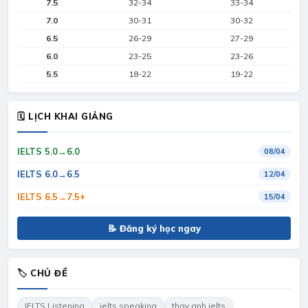
7.5
32-34
33-34
7.0
30-31
30-32
6.5
26-29
27-29
6.0
23-25
23-26
5.5
18-22
19-22
🗓 LỊCH KHAI GIẢNG
IELTS 5.0→6.0
08/04
IELTS 6.0→6.5
12/04
IELTS 6.5→7.5+
15/04
📝 Đăng ký học ngay
🏷 CHỦ ĐỀ
IELTS Listening
ielts speaking
thay anh ielts