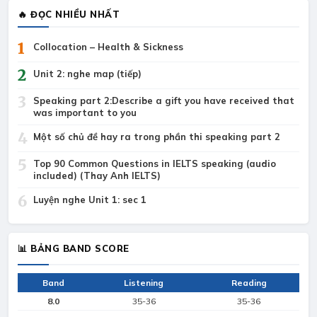
🔥 ĐỌC NHIỀU NHẤT
1
Collocation – Health & Sickness
2
Unit 2: nghe map (tiếp)
3
Speaking part 2:Describe a gift you have received that
was important to you
4
Một số chủ đề hay ra trong phần thi speaking part 2
5
Top 90 Common Questions in IELTS speaking (audio
included) (Thay Anh IELTS)
6
Luyện nghe Unit 1: sec 1
📊 BẢNG BAND SCORE
Band
Listening
Reading
8.0
35-36
35-36