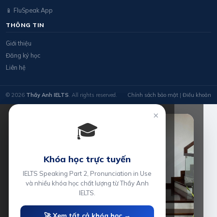
📱 FluSpeak App
THÔNG TIN
Giới thiệu
Đăng ký học
Liên hệ
© 2026
Thầy Anh IELTS
. All rights reserved.
Chính sách bảo mật
|
Điều khoản
×
🎓
Khóa học trực tuyến
IELTS Speaking Part 2, Pronunciation in Use
và nhiều khóa học chất lượng từ Thầy Anh
IELTS.
🚀 Xem tất cả khóa học →