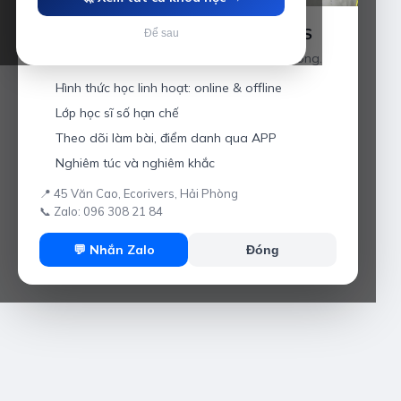
Luyện thi IELTS cùng Thầy Anh IELTS
Để sau
Giáo viên hơn 10 năm kinh nghiệm tại Hải Phòng.
Hình thức học linh hoạt: online & offline
Lớp học sĩ số hạn chế
Theo dõi làm bài, điểm danh qua APP
Nghiêm túc và nghiêm khắc
📍 45 Văn Cao, Ecorivers, Hải Phòng
📞 Zalo: 096 308 21 84
💬 Nhắn Zalo
Đóng