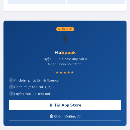
MIỄN PHÍ
🎙️
Flu
Speak
Luyện IELTS Speaking với AI
Nhận phản hồi tức thì
★★★★★
AI chấm phát âm & fluency
✓
Đề thi thực tế Part 1, 2, 3
✓
Luyện mọi lúc, mọi nơi
✓
📱 Tải App Store
🤖 Chấm Writing AI