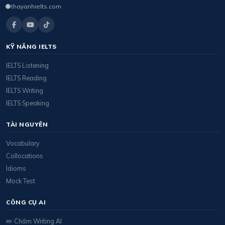
🌐
thayanhielts.com
KỸ NĂNG IELTS
IELTS Listening
IELTS Reading
IELTS Writing
IELTS Speaking
TÀI NGUYÊN
Vocabulary
Collocations
Idioms
Mock Test
CÔNG CỤ AI
✏️ Chấm Writing AI