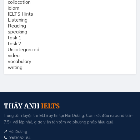
collocation
idiom
IELTS Hints
Listening
Reading
speaking
task 1
task 2
Uncategorized
video
vocabulary
writing
THẦY ANH
IELTS
Trung tâm luyện thi IELTS uy tín tại Hải Dương. Cam kết đầu ra band 6.5–
7.5+ với lớp nhỏ, giáo viên tận tâm và phương pháp hiệu quả.
📍
Hải Dương
📞
0963082184