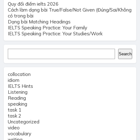
Quy đổi điểm ielts 2026
Cách làm dạng bài True/False/Not Given (Đúng/Sai/Không
có trong bài
Dạng bài Matching Headings
IELTS Speaking Practice: Your Family
IELTS Speaking Practice: Your Studies/Work
Search
Search
collocation
idiom
IELTS Hints
Listening
Reading
speaking
task 1
task 2
Uncategorized
video
vocabulary
writing