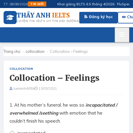
Khai giảng IELTS 6.5 tháng 4/2026 · FluSpeak – L
T7, 08/08/2026
TIN MỚI
THẦY ANH
IELTS
📝 Đăng ký học
✏️ Ch
LUYỆN THI IELTS UY TÍN HẢI DƯƠNG
Trang chủ
›
collocation
›
Collocation – Feelings
COLLOCATION
Collocation – Feelings
tuananh605b
13/03/2021
1.
At his mother’s funeral, he was so
incapacitated /
overwhelmed /seething
with emotion that he
couldn’t finish his speech.