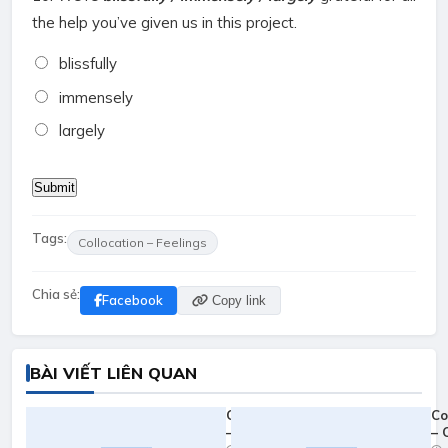
the help you’ve given us in this project.
blissfully
immensely
largely
Tags:
Collocation – Feelings
Chia sẻ:
Facebook
Copy link
BÀI VIẾT LIÊN QUAN
Collocation
Co
– Light
– 