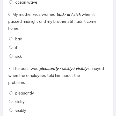
ocean wave
6.
My mother was worried
bad / ill / sick
when it
passed midnight and my brother still hadn’t come
home.
bad
ill
sick
7.
The boss was
pleasantly / sickly / visibly
annoyed
when the employees told him about the
problems.
pleasantly
sickly
visibly