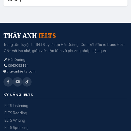
THẦY ANH
IELTS
Trung tâm luyện thi IELTS uy tín tại Hải Dương. Cam kết đầu ra band 6.5–
7.5+ với lớp nhỏ, giáo viên tận tâm và phương pháp hiệu quả.
📍
Hải Dương
📞
0963082184
🌐
thayanhielts.com
KỸ NĂNG IELTS
IELTS Listening
IELTS Reading
IELTS Writing
IELTS Speaking