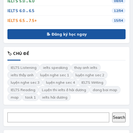
IELTS 5.0→6.0
08/04
IELTS 6.0→6.5
12/04
IELTS 6.5→7.5+
15/04
📝 Đăng ký học ngay
🏷 CHỦ ĐỀ
IELTS Listening
ielts speaking
thay anh ielts
ielts thầy anh
luyện nghe sec 1
luyện nghe sec 2
luyện nghe sec 3
luyện nghe sec 4
IELTS Writing
IELTS Reading
Luyện thi ielts ở hải dương
dang bai map
map
task 1
ielts hải dương
Search
Search