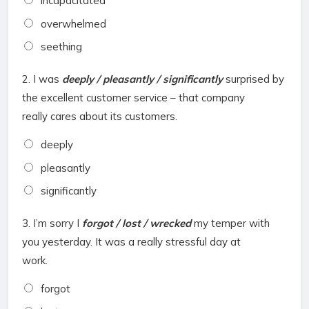
incapacitated
overwhelmed
seething
2.
I was
deeply / pleasantly / significantly
surprised by
the excellent customer service – that company
really cares about its customers.
deeply
pleasantly
significantly
3.
I’m sorry I
forgot / lost / wrecked
my temper with
you yesterday. It was a really stressful day at
work.
forgot