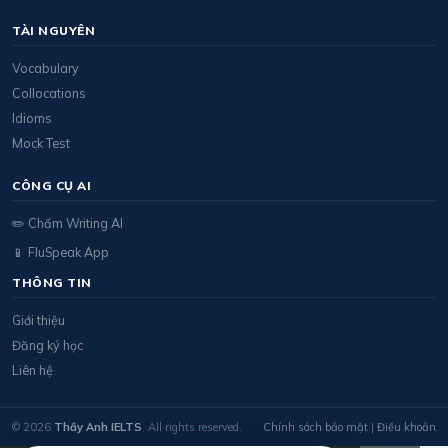
TÀI NGUYÊN
Vocabulary
Collocations
Idioms
Mock Test
CÔNG CỤ AI
✏️ Chấm Writing AI
📱 FluSpeak App
THÔNG TIN
Giới thiệu
Đăng ký học
Liên hệ
© 2026
Thầy Anh IELTS
. All rights reserved.
Chính sách bảo mật
|
Điều khoản