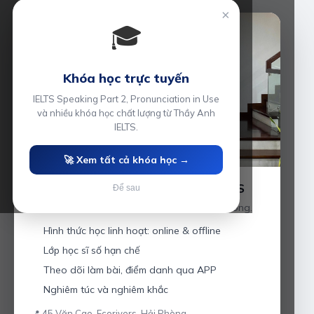
×
🎓
Khóa học trực tuyến
IELTS Speaking Part 2, Pronunciation in Use
và nhiều khóa học chất lượng từ Thầy Anh
IELTS.
🚀 Xem tất cả khóa học →
Luyện thi IELTS cùng Thầy Anh IELTS
Để sau
Giáo viên hơn 10 năm kinh nghiệm tại Hải Phòng.
Hình thức học linh hoạt: online & offline
Lớp học sĩ số hạn chế
Theo dõi làm bài, điểm danh qua APP
Nghiêm túc và nghiêm khắc
📍 45 Văn Cao, Ecorivers, Hải Phòng