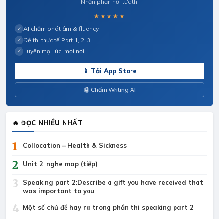
Nhận phản hồi tức thì
★★★★★
AI chấm phát âm & fluency
✓
Đề thi thực tế Part 1, 2, 3
✓
Luyện mọi lúc, mọi nơi
✓
📱 Tải App Store
🤖 Chấm Writing AI
🔥 ĐỌC NHIỀU NHẤT
1
Collocation – Health & Sickness
2
Unit 2: nghe map (tiếp)
3
Speaking part 2:Describe a gift you have received that
was important to you
4
Một số chủ đề hay ra trong phần thi speaking part 2