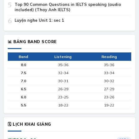
5
Top 90 Common Questions in IELTS speaking (audio
included) (Thay Anh IELTS)
6
Luyện nghe Unit 1: sec 1
📊 BẢNG BAND SCORE
Band
Listening
Reading
8.0
35-36
35-36
7.5
32-34
33-34
7.0
30-31
30-32
6.5
26-29
27-29
6.0
23-25
23-26
5.5
18-22
19-22
🗓 LỊCH KHAI GIẢNG