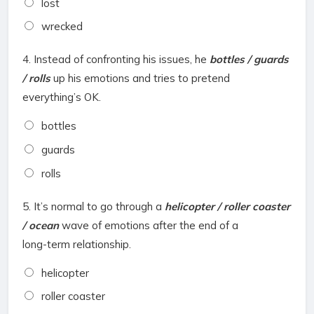
lost
wrecked
4.
Instead of confronting his issues, he
bottles / guards
/ rolls
up his emotions and tries to pretend
everything’s OK.
bottles
guards
rolls
5.
It’s normal to go through a
helicopter / roller coaster
/ ocean
wave
of emotions after the end of a
long-term relationship.
helicopter
roller coaster