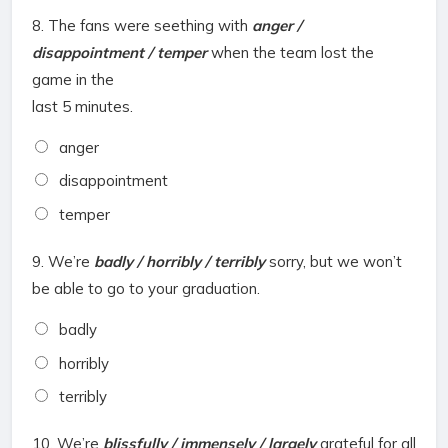
8.
The fans were seething with
anger /
disappointment / temper
when the team lost the
game in the
last 5 minutes.
anger
disappointment
temper
9.
We’re
badly / horribly / terribly
sorry, but we won’t
be able to go to your graduation.
badly
horribly
terribly
10.
We’re
blissfully / immensely / largely
grateful for all