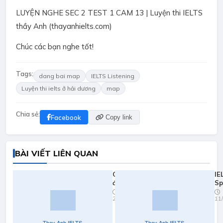
LUYỆN NGHE SEC 2 TEST 1 CAM 13 | Luyện thi IELTS
thầy Anh (thayanhielts.com)
Chúc các bạn nghe tốt!
Tags:
dang bai map
IELTS Listening
Luyện thi ielts ở hải dương
map
Chia sẻ:
Facebook
Copy link
BÀI VIẾT LIÊN QUAN
Quy đổi
IE
điểm
Sp
ielts
Pr
23/03/2026
11
2026
Yo
Fa