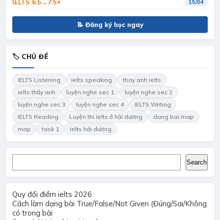
IELTS 6.5→7.5+
15/04
📝 Đăng ký học ngay
🏷 CHỦ ĐỀ
IELTS Listening
ielts speaking
thay anh ielts
ielts thầy anh
luyện nghe sec 1
luyện nghe sec 2
luyện nghe sec 3
luyện nghe sec 4
IELTS Writing
IELTS Reading
Luyện thi ielts ở hải dương
dang bai map
map
task 1
ielts hải dương
Search
Search
Quy đổi điểm ielts 2026
Cách làm dạng bài True/False/Not Given (Đúng/Sai/Không
có trong bài