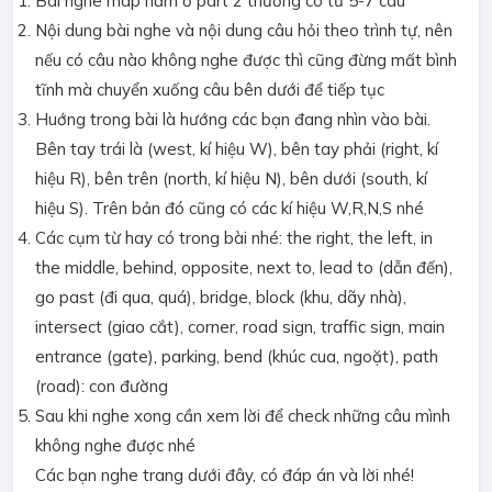
Bài nghe map nằm ở part 2 thường có từ 5-7 câu
Nội dung bài nghe và nội dung câu hỏi theo trình tự, nên
nếu có câu nào không nghe được thì cũng đừng mất bình
tĩnh mà chuyển xuống câu bên dưới để tiếp tục
Huớng trong bài là hướng các bạn đang nhìn vào bài.
Bên tay trái là (west, kí hiệu W), bên tay phải (right, kí
hiệu R), bên trên (north, kí hiệu N), bên dưới (south, kí
hiệu S). Trên bản đó cũng có các kí hiệu W,R,N,S nhé
Các cụm từ hay có trong bài nhé: the right, the left, in
the middle, behind, opposite, next to, lead to (dẫn đến),
go past (đi qua, quá), bridge, block (khu, dãy nhà),
intersect (giao cắt), corner, road sign, traffic sign, main
entrance (gate), parking, bend (khúc cua, ngoặt), path
(road): con đường
Sau khi nghe xong cần xem lời để check những câu mình
không nghe được nhé
Các bạn nghe trang dưới đây, có đáp án và lời nhé!