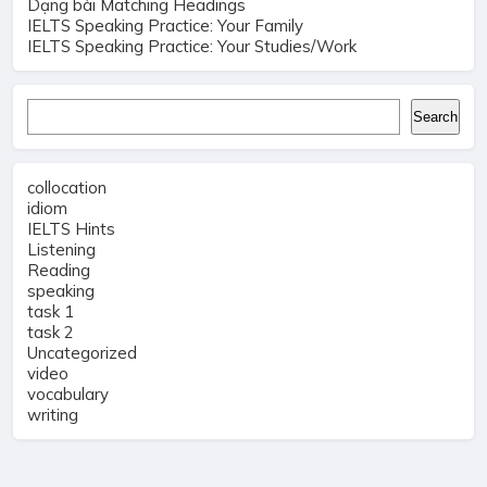
Dạng bài Matching Headings
IELTS Speaking Practice: Your Family
IELTS Speaking Practice: Your Studies/Work
Search
Search
collocation
idiom
IELTS Hints
Listening
Reading
speaking
task 1
task 2
Uncategorized
video
vocabulary
writing