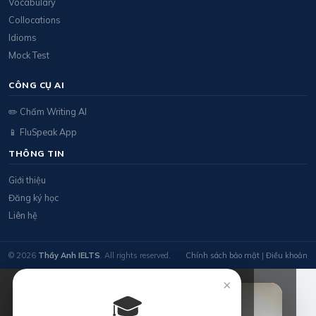
Vocabulary
Collocations
Idioms
Mock Test
CÔNG CỤ AI
✏️ Chấm Writing AI
📱 FluSpeak App
THÔNG TIN
Giới thiệu
Đăng ký học
Liên hệ
© 2026
Thầy Anh IELTS
. All rights reserved.
Chính sách bảo mật
|
Điều khoản
×
🎓