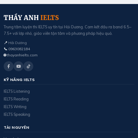
THẦY ANH
IELTS
Trung tâm luyện thi IELTS uy tín tại Hải Dương. Cam kết đầu ra band 6.5–
7.5+ với lớp nhỏ, giáo viên tận tâm và phương pháp hiệu quả.
📍
Hải Dương
📞
0963082184
🌐
thayanhielts.com
KỸ NĂNG IELTS
IELTS Listening
IELTS Reading
IELTS Writing
IELTS Speaking
TÀI NGUYÊN