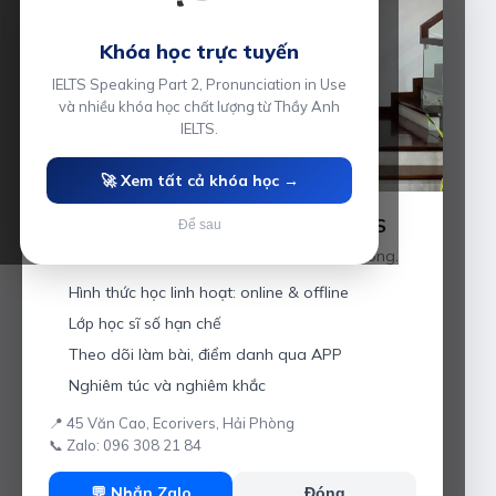
Khóa học trực tuyến
IELTS Speaking Part 2, Pronunciation in Use
và nhiều khóa học chất lượng từ Thầy Anh
IELTS.
🚀 Xem tất cả khóa học →
Luyện thi IELTS cùng Thầy Anh IELTS
Để sau
Giáo viên hơn 10 năm kinh nghiệm tại Hải Phòng.
Hình thức học linh hoạt: online & offline
Lớp học sĩ số hạn chế
Theo dõi làm bài, điểm danh qua APP
Nghiêm túc và nghiêm khắc
📍 45 Văn Cao, Ecorivers, Hải Phòng
📞 Zalo: 096 308 21 84
💬 Nhắn Zalo
Đóng