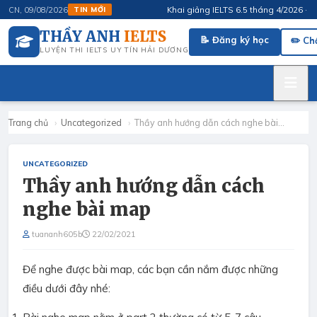
Khai giảng IELTS 6.5 tháng 4/2026 · FluS
CN, 09/08/2026
TIN MỚI
THẦY ANH
IELTS
📝 Đăng ký học
✏️ Ch
LUYỆN THI IELTS UY TÍN HẢI DƯƠNG
Trang chủ
›
Uncategorized
›
Thầy anh hướng dẫn cách nghe bài…
UNCATEGORIZED
Thầy anh hướng dẫn cách
nghe bài map
tuananh605b
22/02/2021
Để nghe được bài map, các bạn cần nắm được những
điều dưới đây nhé: