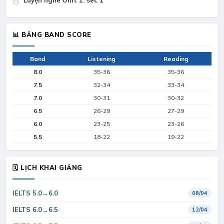
6
Luyện nghe Unit 1: sec 1
📊 BẢNG BAND SCORE
Band
Listening
Reading
8.0
35-36
35-36
7.5
32-34
33-34
7.0
30-31
30-32
6.5
26-29
27-29
6.0
23-25
23-26
5.5
18-22
19-22
🗓 LỊCH KHAI GIẢNG
IELTS 5.0→6.0
08/04
IELTS 6.0→6.5
12/04