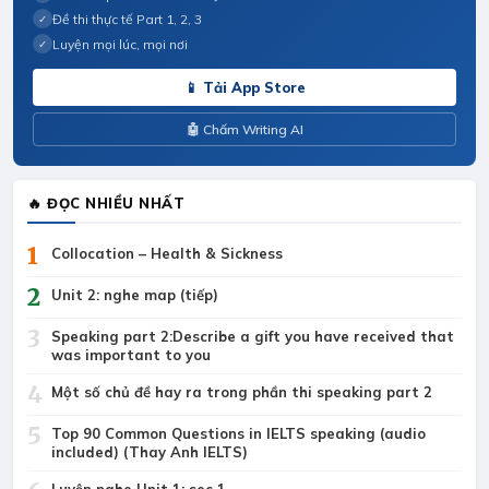
Đề thi thực tế Part 1, 2, 3
✓
Luyện mọi lúc, mọi nơi
✓
📱 Tải App Store
🤖 Chấm Writing AI
🔥 ĐỌC NHIỀU NHẤT
1
Collocation – Health & Sickness
2
Unit 2: nghe map (tiếp)
3
Speaking part 2:Describe a gift you have received that
was important to you
4
Một số chủ đề hay ra trong phần thi speaking part 2
5
Top 90 Common Questions in IELTS speaking (audio
included) (Thay Anh IELTS)