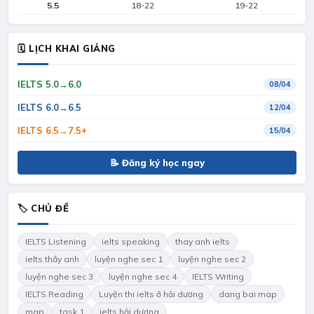
5.5
18-22
19-22
🗓 LỊCH KHAI GIẢNG
IELTS 5.0→6.0
08/04
IELTS 6.0→6.5
12/04
IELTS 6.5→7.5+
15/04
📝 Đăng ký học ngay
🏷 CHỦ ĐỀ
IELTS Listening
ielts speaking
thay anh ielts
ielts thầy anh
luyện nghe sec 1
luyện nghe sec 2
luyện nghe sec 3
luyện nghe sec 4
IELTS Writing
IELTS Reading
Luyện thi ielts ở hải dương
dang bai map
map
task 1
ielts hải dương