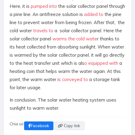
Here, it is
pumped into
the solar collector panel through
a pine line. An antifreeze solution is
added to
the pine
line to prevent water from being frozen. After that, the
cold water
travels to
a solar collector panel. Here the
solar collector panel
warms the cold wate
r thanks to
its heat collected from absorbing sunlight. When water
is warmed by the solar collector panel, it will go directly
to the heat transfer unit which is als
o equipped with
a
heating coin that helps warm the water again. At this
point, the warm water i
s conveyed to
a storage tank
for later usage.
In conclusion, The solar water heating system uses
sunlight to warm water.
Chia sẻ:
Facebook
Copy link