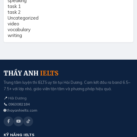
speaking
task 1
task 2
Uncategorized
video
vocabulary
writing
THẦY ANH
IELTS
Trung tâm luyện thi IELTS uy tín tại Hải Dương. Cam kết đầu ra band 6.5–
7.5+ với lớp nhỏ, giáo viên tận tâm và phương pháp hiệu quả.
📍
Hải Dương
📞
0963082184
🌐
thayanhielts.com
KỸ NĂNG IELTS