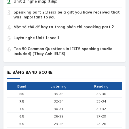
2
Unit 2: nghe map (tiếp)
3
Speaking part 2:Describe a gift you have received that
was important to you
4
Một số chủ đề hay ra trong phần thi speaking part 2
5
Luyện nghe Unit 1: sec 1
6
Top 90 Common Questions in IELTS speaking (audio
included) (Thay Anh IELTS)
📊 BẢNG BAND SCORE
Band
Listening
Reading
8.0
35-36
35-36
7.5
32-34
33-34
7.0
30-31
30-32
6.5
26-29
27-29
6.0
23-25
23-26