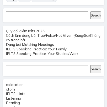
Search
Search
Quy đổi điểm ielts 2026
Cách làm dạng bài True/False/Not Given (Đúng/Sai/Không
có trong bài
Dạng bài Matching Headings
IELTS Speaking Practice: Your Family
IELTS Speaking Practice: Your Studies/Work
Search
Search
collocation
idiom
IELTS Hints
Listening
Reading