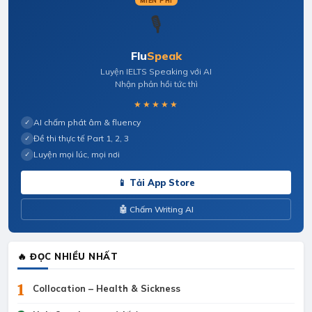
MIỄN PHÍ
🎙️
Flu
Speak
Luyện IELTS Speaking với AI
Nhận phản hồi tức thì
★★★★★
AI chấm phát âm & fluency
✓
Đề thi thực tế Part 1, 2, 3
✓
Luyện mọi lúc, mọi nơi
✓
📱 Tải App Store
🤖 Chấm Writing AI
🔥 ĐỌC NHIỀU NHẤT
1
Collocation – Health & Sickness