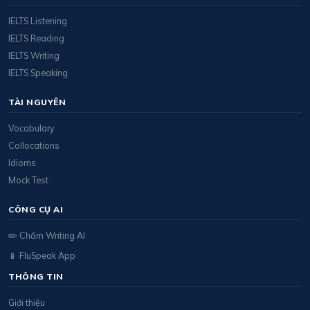
IELTS Listening
IELTS Reading
IELTS Writing
IELTS Speaking
TÀI NGUYÊN
Vocabulary
Collocations
Idioms
Mock Test
CÔNG CỤ AI
✏️ Chấm Writing AI
📱 FluSpeak App
THÔNG TIN
Giới thiệu