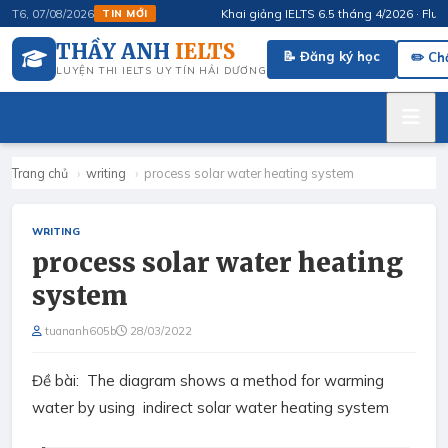
Khai giảng IELTS 6.5 tháng 4/2026 · FluSpea
T6, 07/08/2026
TIN MỚI
THẦY ANH
IELTS
📝 Đăng ký học
✏️ Ch
LUYỆN THI IELTS UY TÍN HẢI DƯƠNG
Trang chủ
›
writing
›
process solar water heating system
WRITING
process solar water heating
system
tuananh605b
28/03/2022
Đề bài: The diagram shows a method for warming
water by using indirect solar water heating system