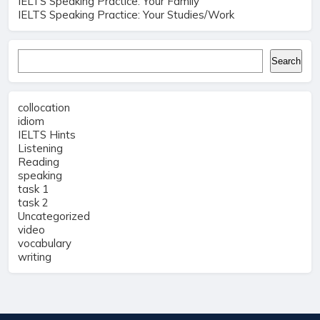
IELTS Speaking Practice: Your Family
IELTS Speaking Practice: Your Studies/Work
Search
Search
collocation
idiom
IELTS Hints
Listening
Reading
speaking
task 1
task 2
Uncategorized
video
vocabulary
writing