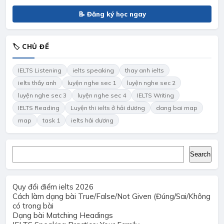
📝 Đăng ký học ngay
🏷 CHỦ ĐỀ
IELTS Listening
ielts speaking
thay anh ielts
ielts thầy anh
luyện nghe sec 1
luyện nghe sec 2
luyện nghe sec 3
luyện nghe sec 4
IELTS Writing
IELTS Reading
Luyện thi ielts ở hải dương
dang bai map
map
task 1
ielts hải dương
Search
Search
Quy đổi điểm ielts 2026
Cách làm dạng bài True/False/Not Given (Đúng/Sai/Không
có trong bài
Dạng bài Matching Headings