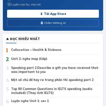
Luyện mọi lúc, mọi nơi
✓
📱 Tải App Store
🤖 Chấm Writing AI
🔥 ĐỌC NHIỀU NHẤT
1
Collocation – Health & Sickness
2
Unit 2: nghe map (tiếp)
3
Speaking part 2:Describe a gift you have received that
was important to you
4
Một số chủ đề hay ra trong phần thi speaking part 2
5
Top 90 Common Questions in IELTS speaking (audio
included) (Thay Anh IELTS)
6
Luyện nghe Unit 1: sec 1