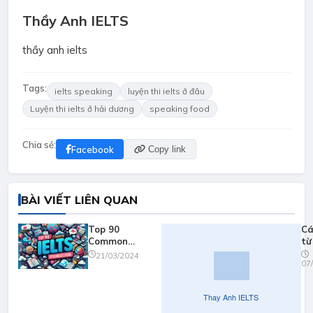
Thầy Anh IELTS
thầy anh ielts
Tags:
ielts speaking
luyện thi ielts ở đâu
Luyện thi ielts ở hải dương
speaking food
Chia sẻ:
Facebook
Copy link
BÀI VIẾT LIÊN QUAN
Top 90
Cá
Common
từ
Questions in
sp
21/03/2024
07
IELTS speaking
(T
(audio
An
included) (Thay
IE
Anh IELTS)