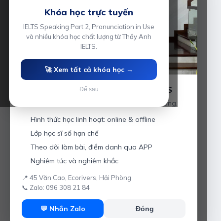
Khóa học trực tuyến
IELTS Speaking Part 2, Pronunciation in Use
và nhiều khóa học chất lượng từ Thầy Anh
IELTS.
🚀 Xem tất cả khóa học →
Luyện thi IELTS cùng Thầy Anh IELTS
Để sau
Giáo viên hơn 10 năm kinh nghiệm tại Hải Phòng.
Hình thức học linh hoạt: online & offline
Lớp học sĩ số hạn chế
Theo dõi làm bài, điểm danh qua APP
Nghiêm túc và nghiêm khắc
📍 45 Văn Cao, Ecorivers, Hải Phòng
📞 Zalo: 096 308 21 84
💬 Nhắn Zalo
Đóng