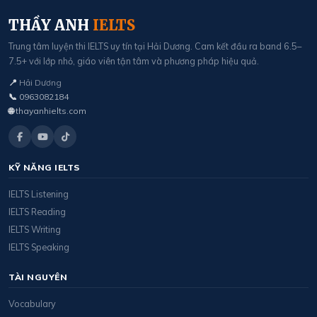
THẦY ANH
IELTS
Trung tâm luyện thi IELTS uy tín tại Hải Dương. Cam kết đầu ra band 6.5–
7.5+ với lớp nhỏ, giáo viên tận tâm và phương pháp hiệu quả.
📍
Hải Dương
📞
0963082184
🌐
thayanhielts.com
KỸ NĂNG IELTS
IELTS Listening
IELTS Reading
IELTS Writing
IELTS Speaking
TÀI NGUYÊN
Vocabulary