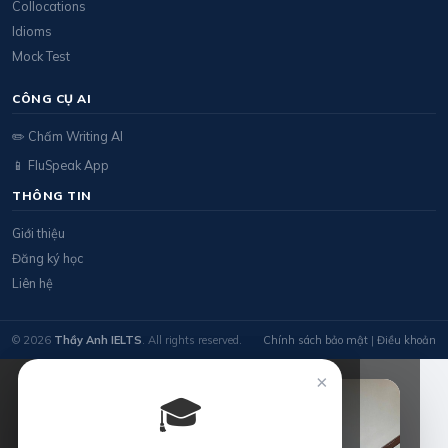
Collocations
Idioms
Mock Test
CÔNG CỤ AI
✏️ Chấm Writing AI
📱 FluSpeak App
THÔNG TIN
Giới thiệu
Đăng ký học
Liên hệ
© 2026
Thầy Anh IELTS
. All rights reserved.
Chính sách bảo mật
|
Điều khoản
×
🎓