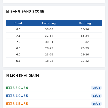
📊 BẢNG BAND SCORE
Band
Listening
Reading
8.0
35-36
35-36
7.5
32-34
33-34
7.0
30-31
30-32
6.5
26-29
27-29
6.0
23-25
23-26
5.5
18-22
19-22
🗓 LỊCH KHAI GIẢNG
IELTS 5.0→6.0
08/04
IELTS 6.0→6.5
12/04
IELTS 6.5→7.5+
15/04