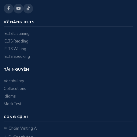
KỸ NĂNG IELTS
IELTS Listening
IELTS Reading
IELTS Writing
IELTS Speaking
TÀI NGUYÊN
Vocabulary
Collocations
Idioms
Mock Test
CÔNG CỤ AI
✏️ Chấm Writing AI
📱 FluSpeak App