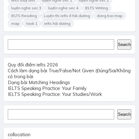
ielts thầy anh
luyện nghe sec 1
luyện nghe sec 2
luyện nghe sec 3
luyện nghe sec 4
IELTS Writing
IELTS Reading
Luyện thi ielts ở hải dương
dang bai map
map
task 1
ielts hải dương
Search
Search
Quy đổi điểm ielts 2026
Cách làm dạng bài True/False/Not Given (Đúng/Sai/Không
có trong bài
Dạng bài Matching Headings
IELTS Speaking Practice: Your Family
IELTS Speaking Practice: Your Studies/Work
Search
Search
collocation