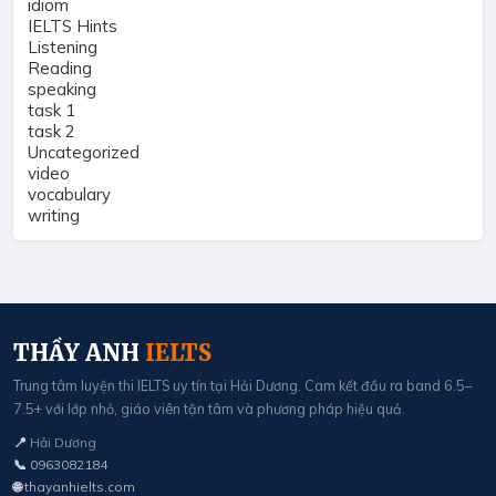
idiom
IELTS Hints
Listening
Reading
speaking
task 1
task 2
Uncategorized
video
vocabulary
writing
THẦY ANH
IELTS
Trung tâm luyện thi IELTS uy tín tại Hải Dương. Cam kết đầu ra band 6.5–
7.5+ với lớp nhỏ, giáo viên tận tâm và phương pháp hiệu quả.
📍
Hải Dương
📞
0963082184
🌐
thayanhielts.com