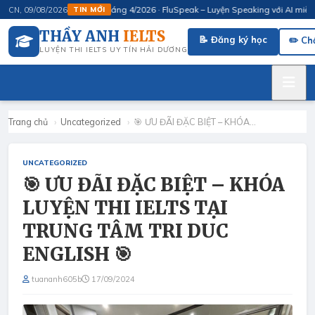
Khai giảng IELTS 6.5 tháng 4/2026 · FluSpeak – Luyện Speaking với AI miễn phí
CN, 09/08/2026
TIN MỚI
THẦY ANH
IELTS
📝 Đăng ký học
✏️ Ch
LUYỆN THI IELTS UY TÍN HẢI DƯƠNG
Trang chủ
›
Uncategorized
›
🎯 ƯU ĐÃI ĐẶC BIỆT – KHÓA…
UNCATEGORIZED
🎯 ƯU ĐÃI ĐẶC BIỆT – KHÓA
LUYỆN THI IELTS TẠI
TRUNG TÂM TRI DUC
ENGLISH 🎯
tuananh605b
17/09/2024