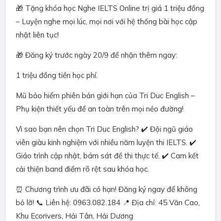
🎁 Tặng khóa học Nghe IELTS Online trị giá 1 triệu đồng
– Luyện nghe mọi lúc, mọi nơi với hệ thống bài học cập
nhật liên tục!
🎁 Đăng ký trước ngày 20/9 để nhận thêm ngay:
1 triệu đồng tiền học phí.
Mũ bảo hiểm phiên bản giới hạn của Tri Duc English –
Phụ kiện thiết yếu để an toàn trên mọi nẻo đường!
Vì sao bạn nên chọn Tri Duc English? ✔️ Đội ngũ giáo
viên giàu kinh nghiệm với nhiều năm luyện thi IELTS. ✔️
Giáo trình cập nhật, bám sát đề thi thực tế. ✔️ Cam kết
cải thiện band điểm rõ rệt sau khóa học.
⏰ Chương trình ưu đãi có hạn! Đăng ký ngay để không
bỏ lỡ! 📞 Liên hệ: 0963.082.184 📍 Địa chỉ: 45 Văn Cao,
Khu Ecorivers, Hải Tân, Hải Dương