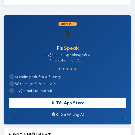
MIỄN PHÍ
🎙️
Flu
Speak
Luyện IELTS Speaking với AI
Nhận phản hồi tức thì
★★★★★
AI chấm phát âm & fluency
✓
Đề thi thực tế Part 1, 2, 3
✓
Luyện mọi lúc, mọi nơi
✓
📱 Tải App Store
🤖 Chấm Writing AI
🔥 ĐỌC NHIỀU NHẤT