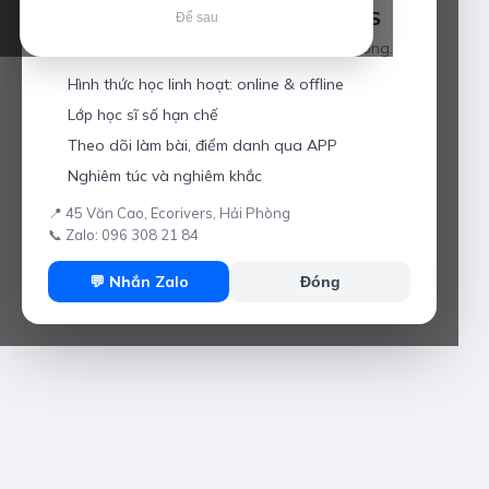
Luyện thi IELTS cùng Thầy Anh IELTS
Để sau
Giáo viên hơn 10 năm kinh nghiệm tại Hải Phòng.
Hình thức học linh hoạt: online & offline
Lớp học sĩ số hạn chế
Theo dõi làm bài, điểm danh qua APP
Nghiêm túc và nghiêm khắc
📍 45 Văn Cao, Ecorivers, Hải Phòng
📞 Zalo: 096 308 21 84
💬 Nhắn Zalo
Đóng