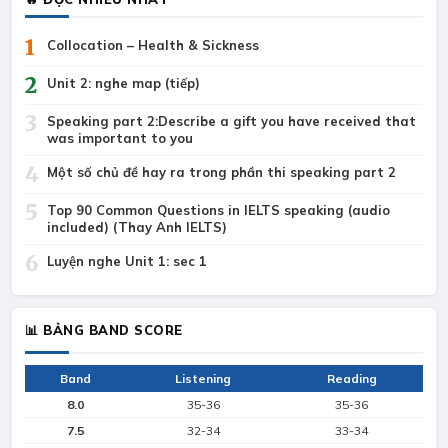
1
Collocation – Health & Sickness
2
Unit 2: nghe map (tiếp)
3
Speaking part 2:Describe a gift you have received that
was important to you
4
Một số chủ đề hay ra trong phần thi speaking part 2
5
Top 90 Common Questions in IELTS speaking (audio
included) (Thay Anh IELTS)
6
Luyện nghe Unit 1: sec 1
📊 BẢNG BAND SCORE
Band
Listening
Reading
8.0
35-36
35-36
7.5
32-34
33-34