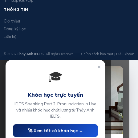
THÔNG TIN
Giới thiệu
Đăng ký học
Liên hệ
© 2026
Thầy Anh IELTS
. All rights reserved.
Chính sách bảo mật
|
Điều khoản
×
🎓
Khóa học trực tuyến
IELTS Speaking Part 2, Pronunciation in Use
và nhiều khóa học chất lượng từ Thầy Anh
IELTS.
🚀 Xem tất cả khóa học →