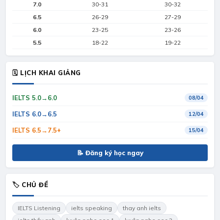
7.0
30-31
30-32
6.5
26-29
27-29
6.0
23-25
23-26
5.5
18-22
19-22
🗓 LỊCH KHAI GIẢNG
IELTS 5.0→6.0
08/04
IELTS 6.0→6.5
12/04
IELTS 6.5→7.5+
15/04
📝 Đăng ký học ngay
🏷 CHỦ ĐỀ
IELTS Listening
ielts speaking
thay anh ielts