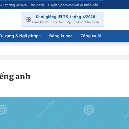
háng 4/2026 · FluSpeak – Luyện Speaking với AI miễn phí
Khai giảng IELTS tháng 4/2026
🎯
Cam kết đầu ra 6.5+ · Lớp nhỏ 8–12 học viên
Từ vựng & Ngữ pháp
Đăng kí học
Công cụ AI
g…
iếng anh