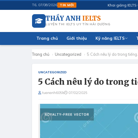
Khai giảng IELTS 6.5 t
T6, 07/08/2026
TIN MỚI
THẦY ANH
IELTS
LUYỆN THI IELTS UY TÍN HẢI DƯƠNG
Trang chủ
Giới thiệu
Kỹ năng IELTS
Trang chủ
›
Uncategorized
›
5 Cách nêu lý do trong tiến
UNCATEGORIZED
5 Cách nêu lý do trong t
tuananh605b
07/02/2025