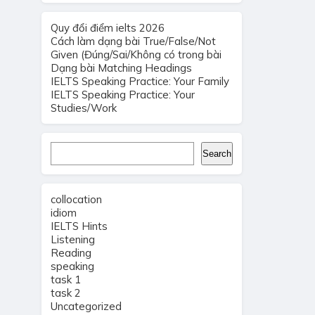
Quy đổi điểm ielts 2026
Cách làm dạng bài True/False/Not
Given (Đúng/Sai/Không có trong bài
Dạng bài Matching Headings
IELTS Speaking Practice: Your Family
IELTS Speaking Practice: Your
Studies/Work
Search
Search
collocation
idiom
IELTS Hints
Listening
Reading
speaking
task 1
task 2
Uncategorized