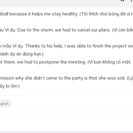
otball because it helps me stay healthy. (Tôi thích chơi bóng đá vì 
u Ví dụ: Due to the storm, we had to cancel our plans. (Vì cơn bã
mẫu Ví dụ: Thanks to his help, I was able to finish the project on
thành dự án đúng hạn.)
not there, we had to postpone the meeting. (Vì bạn không có mặt,
reason why she didn’t come to the party is that she was sick. (Lý
 ấy bị ốm.)
glish