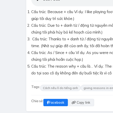
Cấu trúc: Because + câu Ví dụ: I like playing fo
giúp tôi duy trì sức khỏe.)
Cấu trúc: Due to + danh từ / động từ nguyên mẫ
chúng tôi phải hủy bỏ kế hoạch của mình.)
Cấu trúc: Thanks to + danh từ / động từ nguyên 
time. (Nhờ sự giúp đỡ của anh ấy, tôi đã hoàn 
Cấu trúc: As / Since + câu Ví dụ: As you were 
chúng tôi phải hoãn cuộc họp.)
Cấu trúc: The reason why + câu là… Ví dụ: The 
do tại sao cô ấy không đến dự buổi tiệc là vì cô
Tags:
Cách nêu lí do tiếng anh
giving reasons in en
Chia sẻ:
Facebook
Copy link