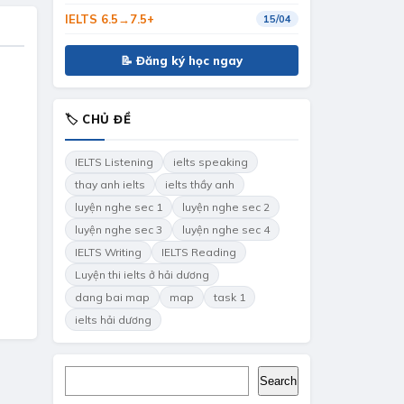
IELTS 6.5→7.5+
15/04
📝 Đăng ký học ngay
🏷 CHỦ ĐỀ
IELTS Listening
ielts speaking
thay anh ielts
ielts thầy anh
luyện nghe sec 1
luyện nghe sec 2
luyện nghe sec 3
luyện nghe sec 4
IELTS Writing
IELTS Reading
Luyện thi ielts ở hải dương
dang bai map
map
task 1
ielts hải dương
Search
Search