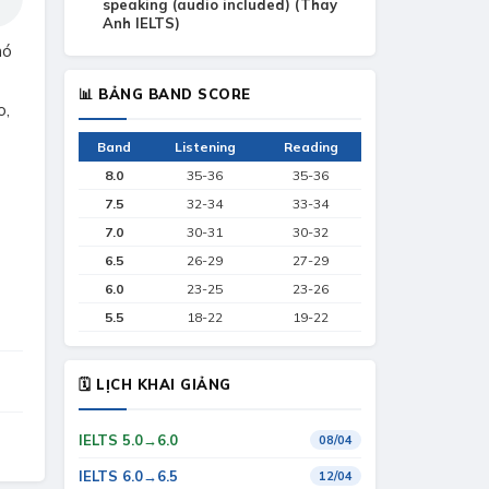
speaking (audio included) (Thay
Anh IELTS)
nó
📊 BẢNG BAND SCORE
o,
Band
Listening
Reading
8.0
35-36
35-36
7.5
32-34
33-34
7.0
30-31
30-32
6.5
26-29
27-29
6.0
23-25
23-26
5.5
18-22
19-22
🗓 LỊCH KHAI GIẢNG
IELTS 5.0→6.0
08/04
IELTS 6.0→6.5
12/04