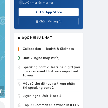
Luyện mọi lúc, mọi nơi
✓
📱 Tải App Store
🤖 Chấm Writing AI
🔥 ĐỌC NHIỀU NHẤT
1
Collocation – Health & Sickness
2
Unit 2: nghe map (tiếp)
3
Speaking part 2:Describe a gift you
have received that was important
to you
4
Một số chủ đề hay ra trong phần
thi speaking part 2
5
Luyện nghe Unit 1: sec 1
6
Top 90 Common Questions in IELTS