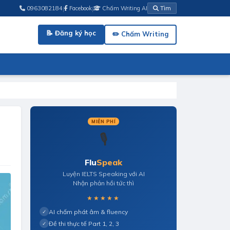
|
|
0963082184
Facebook
Chấm Writing AI
Tìm
📝 Đăng ký học
✏️ Chấm Writing
MIỄN PHÍ
🎙️
Flu
Speak
Luyện IELTS Speaking với AI
Nhận phản hồi tức thì
★★★★★
AI chấm phát âm & fluency
✓
Đề thi thực tế Part 1, 2, 3
✓