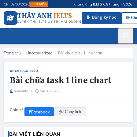
Khai giảng IELTS 6.5 tháng 4/2026 · Flu
CN, 09/08/2026
TIN MỚI
THẦY ANH
IELTS
📝 Đăng ký học
✏️ Ch
LUYỆN THI IELTS UY TÍN HẢI DƯƠNG
Trang chủ
›
Uncategorized
›
Bài chữa task 1 line chart
UNCATEGORIZED
Bài chữa task 1 line chart
tuananh605b
04/10/2022
Chia sẻ:
Facebook
Copy link
BÀI VIẾT LIÊN QUAN