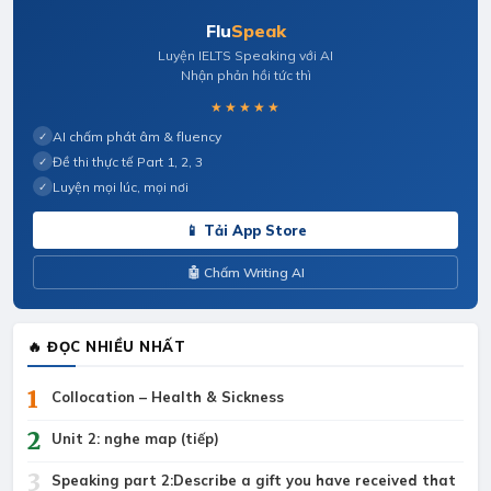
Flu
Speak
Luyện IELTS Speaking với AI
Nhận phản hồi tức thì
★★★★★
AI chấm phát âm & fluency
✓
Đề thi thực tế Part 1, 2, 3
✓
Luyện mọi lúc, mọi nơi
✓
📱 Tải App Store
🤖 Chấm Writing AI
🔥 ĐỌC NHIỀU NHẤT
1
Collocation – Health & Sickness
2
Unit 2: nghe map (tiếp)
3
Speaking part 2:Describe a gift you have received that