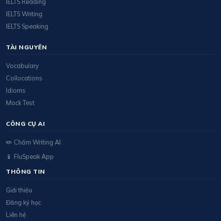
IELTS Reading
IELTS Writing
IELTS Speaking
TÀI NGUYÊN
Vocabulary
Collocations
Idioms
Mock Test
CÔNG CỤ AI
✏️ Chấm Writing AI
📱 FluSpeak App
THÔNG TIN
Giới thiệu
Đăng ký học
Liên hệ