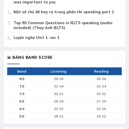
was important to you
4
Một số chủ đề hay ra trong phần thi speaking part 2
5
Top 90 Common Questions in IELTS speaking (audio
included) (Thay Anh IELTS)
6
Luyện nghe Unit 1: sec 1
📊 BẢNG BAND SCORE
Band
Listening
Reading
8.0
35-36
35-36
7.5
32-34
33-34
7.0
30-31
30-32
6.5
26-29
27-29
6.0
23-25
23-26
5.5
18-22
19-22