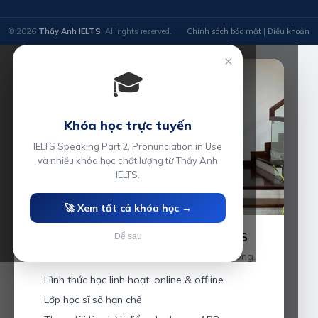
© 2026
Thầy Anh IELTS
. All rights reserved.
Chính sách bảo mật
|
Điều khoản
×
🎓
Khóa học trực tuyến
IELTS Speaking Part 2, Pronunciation in Use
và nhiều khóa học chất lượng từ Thầy Anh
IELTS.
🚀 Xem tất cả khóa học →
Luyện thi IELTS cùng Thầy Anh IELTS
Để sau
Giáo viên hơn 10 năm kinh nghiệm tại Hải Phòng.
Hình thức học linh hoạt: online & offline
Lớp học sĩ số hạn chế