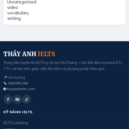
Uncategorized
video
vocabulary
writing
THẦY ANH
IELTS
Trung tâm luyện thi IELTS uy tín tại Hải Dương. Cam kết đầu ra band 6.5–
7.5+ với lớp nhỏ, giáo viên tận tâm và phương pháp hiệu quả.
📍
Hải Dương
📞
0963082184
🌐
thayanhielts.com
KỸ NĂNG IELTS
IELTS Listening