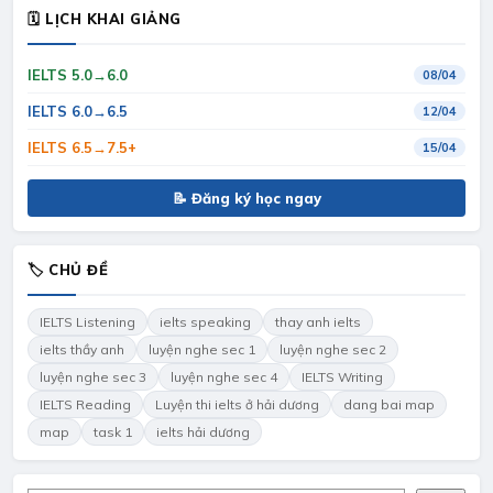
🗓 LỊCH KHAI GIẢNG
IELTS 5.0→6.0
08/04
IELTS 6.0→6.5
12/04
IELTS 6.5→7.5+
15/04
📝 Đăng ký học ngay
🏷 CHỦ ĐỀ
IELTS Listening
ielts speaking
thay anh ielts
ielts thầy anh
luyện nghe sec 1
luyện nghe sec 2
luyện nghe sec 3
luyện nghe sec 4
IELTS Writing
IELTS Reading
Luyện thi ielts ở hải dương
dang bai map
map
task 1
ielts hải dương