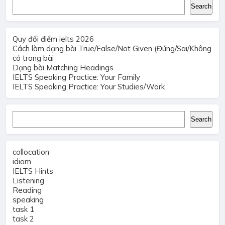
Search
Search
Quy đổi điểm ielts 2026
Cách làm dạng bài True/False/Not Given (Đúng/Sai/Không
có trong bài
Dạng bài Matching Headings
IELTS Speaking Practice: Your Family
IELTS Speaking Practice: Your Studies/Work
Search
Search
collocation
idiom
IELTS Hints
Listening
Reading
speaking
task 1
task 2