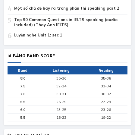
4
Một số chủ đề hay ra trong phần thi speaking part 2
5
Top 90 Common Questions in IELTS speaking (audio
included) (Thay Anh IELTS)
6
Luyện nghe Unit 1: sec 1
📊 BẢNG BAND SCORE
Band
Listening
Reading
8.0
35-36
35-36
7.5
32-34
33-34
7.0
30-31
30-32
6.5
26-29
27-29
6.0
23-25
23-26
5.5
18-22
19-22