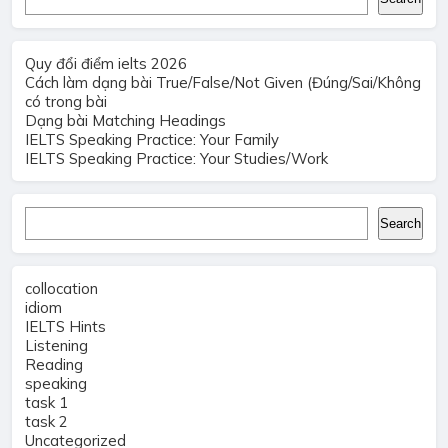
Quy đổi điểm ielts 2026
Cách làm dạng bài True/False/Not Given (Đúng/Sai/Không
có trong bài
Dạng bài Matching Headings
IELTS Speaking Practice: Your Family
IELTS Speaking Practice: Your Studies/Work
Search
Search
collocation
idiom
IELTS Hints
Listening
Reading
speaking
task 1
task 2
Uncategorized