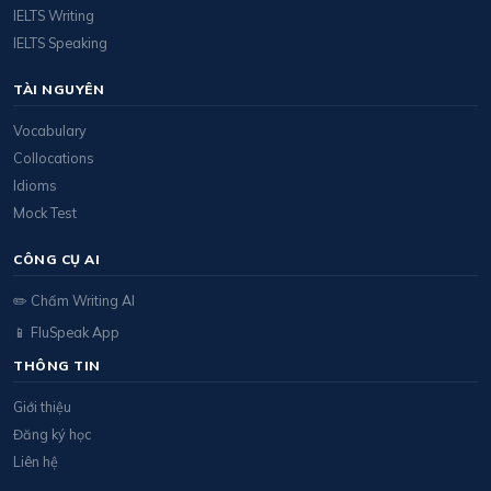
IELTS Writing
IELTS Speaking
TÀI NGUYÊN
Vocabulary
Collocations
Idioms
Mock Test
CÔNG CỤ AI
✏️ Chấm Writing AI
📱 FluSpeak App
THÔNG TIN
Giới thiệu
Đăng ký học
Liên hệ