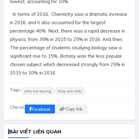
lowest, accounting for 10%.
In terms of 2016, Chemistry saw a dramatic increase
in 2016, and it also accounted for the largest
percentage 40%. Next, there was a rapid decrease in
physics, from 35% in 2015 to 25% in 2016. And then,
The percentage of students studying biology saw a
significant rise to 15%. Botany was the less popular
chosen subject which decreased strongly from 25% in
2015 to 10% in 2016.
Tags:
ielts hai duong
thay anh ielts
Chia sẻ:
Facebook
Copy link
BÀI VIẾT LIÊN QUAN