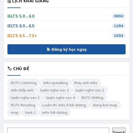
🗓 LỊCH KHAI GIẢNG
IELTS 5.0→6.0
08/04
IELTS 6.0→6.5
12/04
IELTS 6.5→7.5+
15/04
📝 Đăng ký học ngay
🏷 CHỦ ĐỀ
IELTS Listening
ielts speaking
thay anh ielts
ielts thầy anh
luyện nghe sec 1
luyện nghe sec 2
luyện nghe sec 3
luyện nghe sec 4
IELTS Writing
IELTS Reading
Luyện thi ielts ở hải dương
dang bai map
map
task 1
ielts hải dương
Search
Search