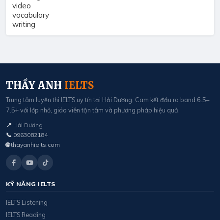
video
vocabulary
writing
THẦY ANH
IELTS
Trung tâm luyện thi IELTS uy tín tại Hải Dương. Cam kết đầu ra band 6.5–
7.5+ với lớp nhỏ, giáo viên tận tâm và phương pháp hiệu quả.
📍
Hải Dương
📞
0963082184
🌐
thayanhielts.com
KỸ NĂNG IELTS
IELTS Listening
IELTS Reading