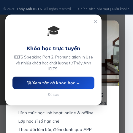
© 2026
Thầy Anh IELTS
. All rights reserved.
Chính sách bảo mật
|
Điều khoản
×
🎓
Khóa học trực tuyến
IELTS Speaking Part 2, Pronunciation in Use
và nhiều khóa học chất lượng từ Thầy Anh
IELTS.
🚀 Xem tất cả khóa học →
Luyện thi IELTS cùng Thầy Anh IELTS
Để sau
Giáo viên hơn 10 năm kinh nghiệm tại Hải Phòng.
Hình thức học linh hoạt: online & offline
Lớp học sĩ số hạn chế
Theo dõi làm bài, điểm danh qua APP