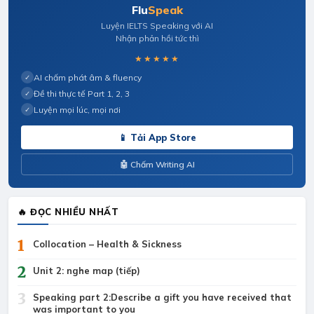
Flu
Speak
Luyện IELTS Speaking với AI
Nhận phản hồi tức thì
★★★★★
AI chấm phát âm & fluency
✓
Đề thi thực tế Part 1, 2, 3
✓
Luyện mọi lúc, mọi nơi
✓
📱 Tải App Store
🤖 Chấm Writing AI
🔥 ĐỌC NHIỀU NHẤT
1
Collocation – Health & Sickness
2
Unit 2: nghe map (tiếp)
3
Speaking part 2:Describe a gift you have received that
was important to you