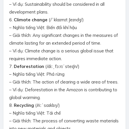
– Ví dụ: Sustainability should be considered in all
development plans.
6.
Climate change
(/ˈklaɪmɪt ʃeɪndʒ/)
– Nghĩa tiếng Việt: Biến đổi khí hậu
– Giải thích: Any significant changes in the measures of
climate lasting for an extended period of time.
– Ví dụ: Climate change is a serious global issue that
requires immediate action.
7.
Deforestation
(/diːˌfɔːrɪˈsteɪʃn/)
– Nghĩa tiếng Việt: Phá rừng
– Giải thích: The action of clearing a wide area of trees.
– Ví dụ: Deforestation in the Amazon is contributing to
global warming.
8.
Recycling
(/riːˈsaɪklɪŋ/)
– Nghĩa tiếng Việt: Tái chế
– Giải thích: The process of converting waste materials
into new materials and objects.