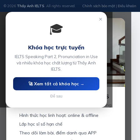
© 2026
Thầy Anh IELTS
. All rights reserved.
Chính sách bảo mật
|
Điều khoản
×
🎓
Khóa học trực tuyến
IELTS Speaking Part 2, Pronunciation in Use
và nhiều khóa học chất lượng từ Thầy Anh
IELTS.
🚀 Xem tất cả khóa học →
Luyện thi IELTS cùng Thầy Anh IELTS
Để sau
Giáo viên hơn 10 năm kinh nghiệm tại Hải Phòng.
Hình thức học linh hoạt: online & offline
Lớp học sĩ số hạn chế
Theo dõi làm bài, điểm danh qua APP