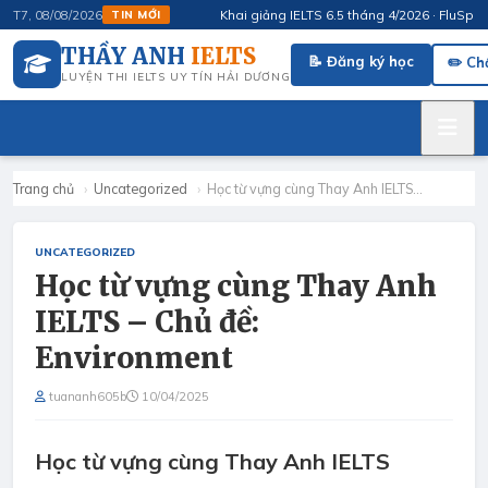
Khai giảng IELTS 6.5 tháng 4/2026 · FluSpeak – L
T7, 08/08/2026
TIN MỚI
THẦY ANH
IELTS
📝 Đăng ký học
✏️ Ch
LUYỆN THI IELTS UY TÍN HẢI DƯƠNG
Trang chủ
›
Uncategorized
›
Học từ vựng cùng Thay Anh IELTS…
UNCATEGORIZED
Học từ vựng cùng Thay Anh
IELTS – Chủ đề:
Environment
tuananh605b
10/04/2025
Học từ vựng cùng Thay Anh IELTS