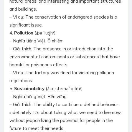
natural areas, and interesting and important structures
and buildings.
– Ví dụ: The conservation of endangered species is a
significant issue.
4.
Pollution
(/pəˈluːʃn/)
– Nghĩa tiếng Việt: Ô nhiễm
– Giải thích: The presence in or introduction into the
environment of contaminants or substances that have
harmful or poisonous effects.
– Ví dụ: The factory was fined for violating pollution
regulations.
5.
Sustainability
(/səˌsteɪnəˈbɪlɪti/)
– Nghĩa tiếng Việt: Bền vững
– Giải thích: The ability to continue a defined behavior
indefinitely. It’s about taking what we need to live now,
without jeopardizing the potential for people in the
future to meet their needs.