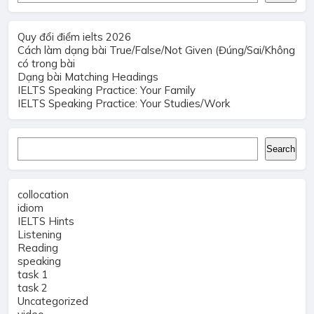
Quy đổi điểm ielts 2026
Cách làm dạng bài True/False/Not Given (Đúng/Sai/Không
có trong bài
Dạng bài Matching Headings
IELTS Speaking Practice: Your Family
IELTS Speaking Practice: Your Studies/Work
Search
Search
collocation
idiom
IELTS Hints
Listening
Reading
speaking
task 1
task 2
Uncategorized