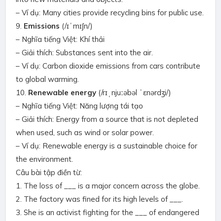
– Ví dụ: Many cities provide recycling bins for public use.
9.
Emissions
(/ɪˈmɪʃn/)
– Nghĩa tiếng Việt: Khí thải
– Giải thích: Substances sent into the air.
– Ví dụ: Carbon dioxide emissions from cars contribute
to global warming.
10.
Renewable energy
(/rɪˌnjuːəbəl ˈɛnərdʒi/)
– Nghĩa tiếng Việt: Năng lượng tái tạo
– Giải thích: Energy from a source that is not depleted
when used, such as wind or solar power.
– Ví dụ: Renewable energy is a sustainable choice for
the environment.
Câu bài tập điền từ:
1. The loss of ___ is a major concern across the globe.
2. The factory was fined for its high levels of ___.
3. She is an activist fighting for the ___ of endangered