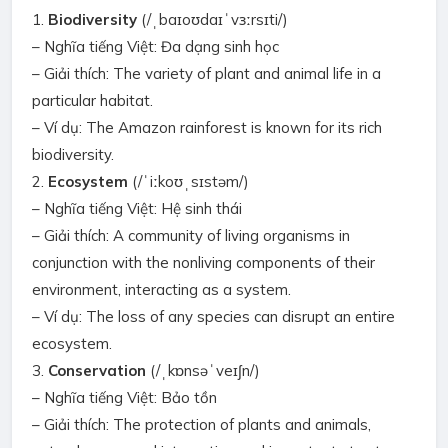
1.
Biodiversity
(/ˌbaɪoʊdaɪˈvɜːrsɪti/)
– Nghĩa tiếng Việt: Đa dạng sinh học
– Giải thích: The variety of plant and animal life in a
particular habitat.
– Ví dụ: The Amazon rainforest is known for its rich
biodiversity.
2.
Ecosystem
(/ˈiːkoʊˌsɪstəm/)
– Nghĩa tiếng Việt: Hệ sinh thái
– Giải thích: A community of living organisms in
conjunction with the nonliving components of their
environment, interacting as a system.
– Ví dụ: The loss of any species can disrupt an entire
ecosystem.
3.
Conservation
(/ˌkɒnsəˈveɪʃn/)
– Nghĩa tiếng Việt: Bảo tồn
– Giải thích: The protection of plants and animals,