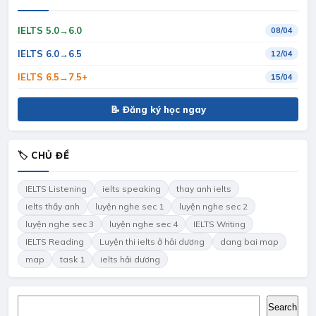
IELTS 5.0→6.0
08/04
IELTS 6.0→6.5
12/04
IELTS 6.5→7.5+
15/04
📝 Đăng ký học ngay
🏷 CHỦ ĐỀ
IELTS Listening
ielts speaking
thay anh ielts
ielts thầy anh
luyện nghe sec 1
luyện nghe sec 2
luyện nghe sec 3
luyện nghe sec 4
IELTS Writing
IELTS Reading
Luyện thi ielts ở hải dương
dang bai map
map
task 1
ielts hải dương
Search
Search