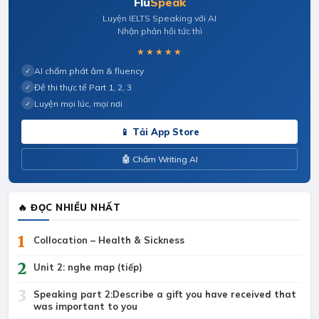
Flu
Speak
Luyện IELTS Speaking với AI
Nhận phản hồi tức thì
★★★★★
AI chấm phát âm & fluency
✓
Đề thi thực tế Part 1, 2, 3
✓
Luyện mọi lúc, mọi nơi
✓
📱 Tải App Store
🤖 Chấm Writing AI
🔥 ĐỌC NHIỀU NHẤT
1
Collocation – Health & Sickness
2
Unit 2: nghe map (tiếp)
3
Speaking part 2:Describe a gift you have received that
was important to you