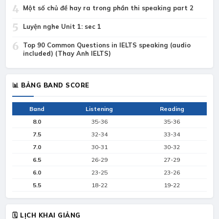
4
Một số chủ đề hay ra trong phần thi speaking part 2
5
Luyện nghe Unit 1: sec 1
6
Top 90 Common Questions in IELTS speaking (audio
included) (Thay Anh IELTS)
📊 BẢNG BAND SCORE
Band
Listening
Reading
8.0
35-36
35-36
7.5
32-34
33-34
7.0
30-31
30-32
6.5
26-29
27-29
6.0
23-25
23-26
5.5
18-22
19-22
🗓 LỊCH KHAI GIẢNG