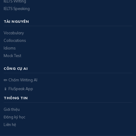
IELTS Writing
IELTS Speaking
TÀI NGUYÊN
Vocabulary
Collocations
Idioms
Mock Test
CÔNG CỤ AI
✏️ Chấm Writing AI
📱 FluSpeak App
THÔNG TIN
Giới thiệu
Đăng ký học
Liên hệ