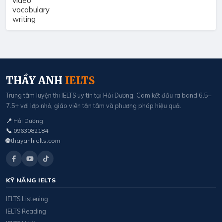
video
vocabulary
writing
THẦY ANH
IELTS
Trung tâm luyện thi IELTS uy tín tại Hải Dương. Cam kết đầu ra band 6.5–
7.5+ với lớp nhỏ, giáo viên tận tâm và phương pháp hiệu quả.
📍
Hải Dương
📞
0963082184
🌐
thayanhielts.com
KỸ NĂNG IELTS
IELTS Listening
IELTS Reading