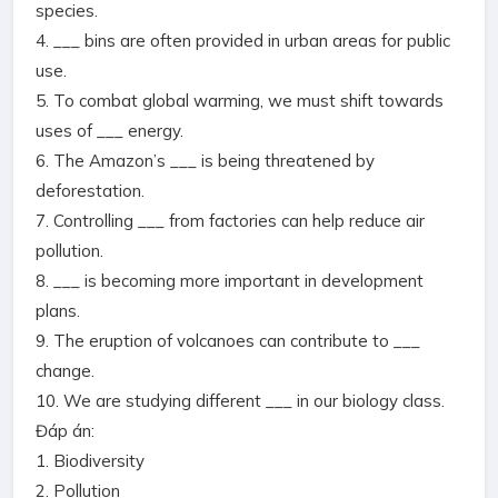
species.
4. ___ bins are often provided in urban areas for public
use.
5. To combat global warming, we must shift towards
uses of ___ energy.
6. The Amazon’s ___ is being threatened by
deforestation.
7. Controlling ___ from factories can help reduce air
pollution.
8. ___ is becoming more important in development
plans.
9. The eruption of volcanoes can contribute to ___
change.
10. We are studying different ___ in our biology class.
Đáp án:
1. Biodiversity
2. Pollution