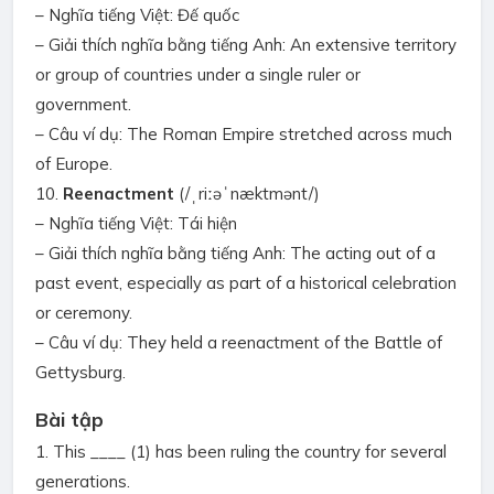
– Nghĩa tiếng Việt: Đế quốc
– Giải thích nghĩa bằng tiếng Anh: An extensive territory
or group of countries under a single ruler or
government.
– Câu ví dụ: The Roman Empire stretched across much
of Europe.
10.
Reenactment
(/ˌriːəˈnæktmənt/)
– Nghĩa tiếng Việt: Tái hiện
– Giải thích nghĩa bằng tiếng Anh: The acting out of a
past event, especially as part of a historical celebration
or ceremony.
– Câu ví dụ: They held a reenactment of the Battle of
Gettysburg.
Bài tập
1. This ____ (1) has been ruling the country for several
generations.