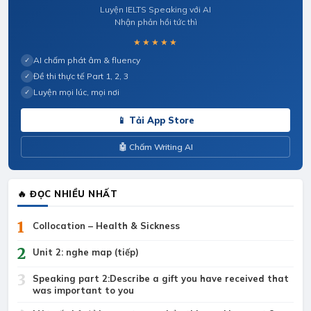
Luyện IELTS Speaking với AI
Nhận phản hồi tức thì
★★★★★
AI chấm phát âm & fluency
✓
Đề thi thực tế Part 1, 2, 3
✓
Luyện mọi lúc, mọi nơi
✓
📱 Tải App Store
🤖 Chấm Writing AI
🔥 ĐỌC NHIỀU NHẤT
1
Collocation – Health & Sickness
2
Unit 2: nghe map (tiếp)
3
Speaking part 2:Describe a gift you have received that
was important to you