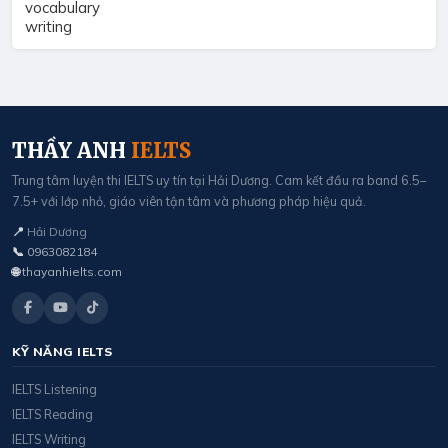
vocabulary
writing
THẦY ANH
IELTS
Trung tâm luyện thi IELTS uy tín tại Hải Dương. Cam kết đầu ra band 6.5–
7.5+ với lớp nhỏ, giáo viên tận tâm và phương pháp hiệu quả.
📍
Hải Dương
📞
0963082184
🌐
thayanhielts.com
KỸ NĂNG IELTS
IELTS Listening
IELTS Reading
IELTS Writing