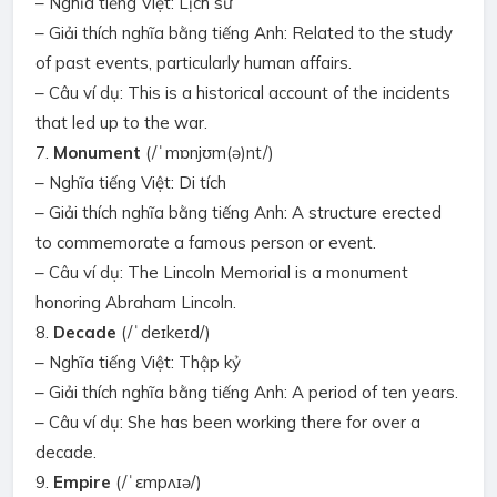
– Nghĩa tiếng Việt: Lịch sử
– Giải thích nghĩa bằng tiếng Anh: Related to the study
of past events, particularly human affairs.
– Câu ví dụ: This is a historical account of the incidents
that led up to the war.
7.
Monument
(/ˈmɒnjʊm(ə)nt/)
– Nghĩa tiếng Việt: Di tích
– Giải thích nghĩa bằng tiếng Anh: A structure erected
to commemorate a famous person or event.
– Câu ví dụ: The Lincoln Memorial is a monument
honoring Abraham Lincoln.
8.
Decade
(/ˈdeɪkeɪd/)
– Nghĩa tiếng Việt: Thập kỷ
– Giải thích nghĩa bằng tiếng Anh: A period of ten years.
– Câu ví dụ: She has been working there for over a
decade.
9.
Empire
(/ˈɛmpʌɪə/)