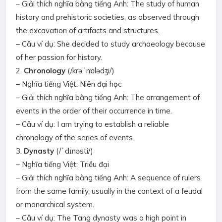
– Giải thích nghĩa bằng tiếng Anh: The study of human
history and prehistoric societies, as observed through
the excavation of artifacts and structures.
– Câu ví dụ: She decided to study archaeology because
of her passion for history.
2.
Chronology
(/krəˈnɒlədʒi/)
– Nghĩa tiếng Việt: Niên đại học
– Giải thích nghĩa bằng tiếng Anh: The arrangement of
events in the order of their occurrence in time.
– Câu ví dụ: I am trying to establish a reliable
chronology of the series of events.
3.
Dynasty
(/ˈdɪnəsti/)
– Nghĩa tiếng Việt: Triều đại
– Giải thích nghĩa bằng tiếng Anh: A sequence of rulers
from the same family, usually in the context of a feudal
or monarchical system.
– Câu ví dụ: The Tang dynasty was a high point in