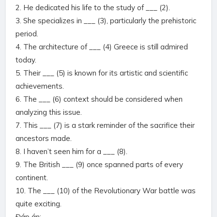
2. He dedicated his life to the study of ___ (2).
3. She specializes in ___ (3), particularly the prehistoric
period.
4. The architecture of ___ (4) Greece is still admired
today.
5. Their ___ (5) is known for its artistic and scientific
achievements.
6. The ___ (6) context should be considered when
analyzing this issue.
7. This ___ (7) is a stark reminder of the sacrifice their
ancestors made.
8. I haven’t seen him for a ___ (8).
9. The British ___ (9) once spanned parts of every
continent.
10. The ___ (10) of the Revolutionary War battle was
quite exciting.
Đáp án: