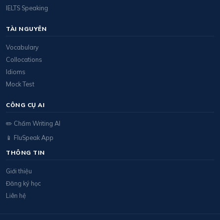
IELTS Speaking
TÀI NGUYÊN
Vocabulary
Collocations
Idioms
Mock Test
CÔNG CỤ AI
✏️ Chấm Writing AI
📱 FluSpeak App
THÔNG TIN
Giới thiệu
Đăng ký học
Liên hệ