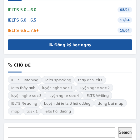
IELTS 5.0→6.0
08/04
IELTS 6.0→6.5
12/04
IELTS 6.5→7.5+
15/04
📝 Đăng ký học ngay
🏷 CHỦ ĐỀ
IELTS Listening
ielts speaking
thay anh ielts
ielts thầy anh
luyện nghe sec 1
luyện nghe sec 2
luyện nghe sec 3
luyện nghe sec 4
IELTS Writing
IELTS Reading
Luyện thi ielts ở hải dương
dang bai map
map
task 1
ielts hải dương
Search
Search