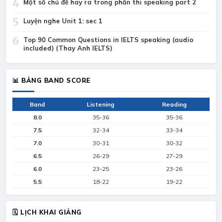
4
Một số chủ đề hay ra trong phần thi speaking part 2
5
Luyện nghe Unit 1: sec 1
6
Top 90 Common Questions in IELTS speaking (audio
included) (Thay Anh IELTS)
📊 BẢNG BAND SCORE
Band
Listening
Reading
8.0
35-36
35-36
7.5
32-34
33-34
7.0
30-31
30-32
6.5
26-29
27-29
6.0
23-25
23-26
5.5
18-22
19-22
🗓 LỊCH KHAI GIẢNG