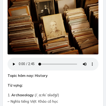
Topic hôm nay: History
Từ vựng:
1.
Archaeology
(/ˌɑːrkiˈɒlədʒi/)
– Nghĩa tiếng Việt: Khảo cổ học