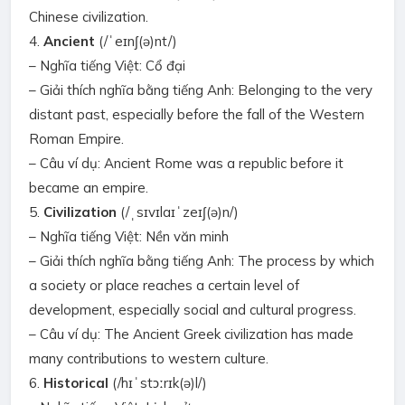
Chinese civilization.
4.
Ancient
(/ˈeɪnʃ(ə)nt/)
– Nghĩa tiếng Việt: Cổ đại
– Giải thích nghĩa bằng tiếng Anh: Belonging to the very
distant past, especially before the fall of the Western
Roman Empire.
– Câu ví dụ: Ancient Rome was a republic before it
became an empire.
5.
Civilization
(/ˌsɪvɪlaɪˈzeɪʃ(ə)n/)
– Nghĩa tiếng Việt: Nền văn minh
– Giải thích nghĩa bằng tiếng Anh: The process by which
a society or place reaches a certain level of
development, especially social and cultural progress.
– Câu ví dụ: The Ancient Greek civilization has made
many contributions to western culture.
6.
Historical
(/hɪˈstɔːrɪk(ə)l/)