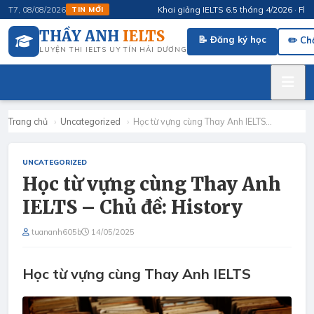
Khai giảng IELTS 6.5 tháng 4/2026 · FluSpea
T7, 08/08/2026
TIN MỚI
THẦY ANH
IELTS
📝 Đăng ký học
✏️ Ch
LUYỆN THI IELTS UY TÍN HẢI DƯƠNG
Trang chủ
›
Uncategorized
›
Học từ vựng cùng Thay Anh IELTS…
UNCATEGORIZED
Học từ vựng cùng Thay Anh
IELTS – Chủ đề: History
tuananh605b
14/05/2025
Học từ vựng cùng Thay Anh IELTS