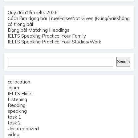
Quy đổi điểm ielts 2026
Cách làm dạng bài True/False/Not Given (Đúng/Sai/Không
có trong bài
Dạng bài Matching Headings
IELTS Speaking Practice: Your Family
IELTS Speaking Practice: Your Studies/Work
Search
Search
collocation
idiom
IELTS Hints
Listening
Reading
speaking
task 1
task 2
Uncategorized
video