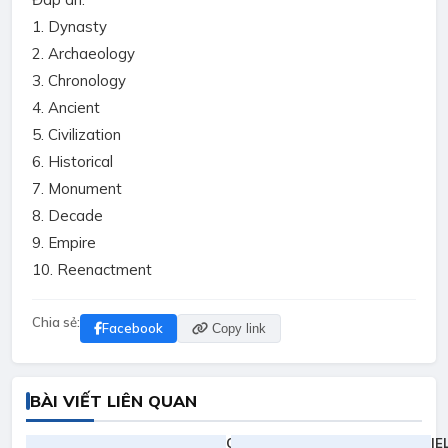
1. Dynasty
2. Archaeology
3. Chronology
4. Ancient
5. Civilization
6. Historical
7. Monument
8. Decade
9. Empire
10. Reenactment
Chia sẻ:
Facebook
Copy link
BÀI VIẾT LIÊN QUAN
Quy đổi
IE