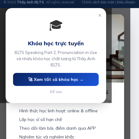
© 2026
Thầy Anh IELTS
. All rights reserved.
Chính sách bảo mật
|
Điều khoản
×
🎓
Khóa học trực tuyến
IELTS Speaking Part 2, Pronunciation in Use
và nhiều khóa học chất lượng từ Thầy Anh
IELTS.
🚀 Xem tất cả khóa học →
Luyện thi IELTS cùng Thầy Anh IELTS
Để sau
Giáo viên hơn 10 năm kinh nghiệm tại Hải Phòng.
Hình thức học linh hoạt: online & offline
Lớp học sĩ số hạn chế
Theo dõi làm bài, điểm danh qua APP
Nghiêm túc và nghiêm khắc