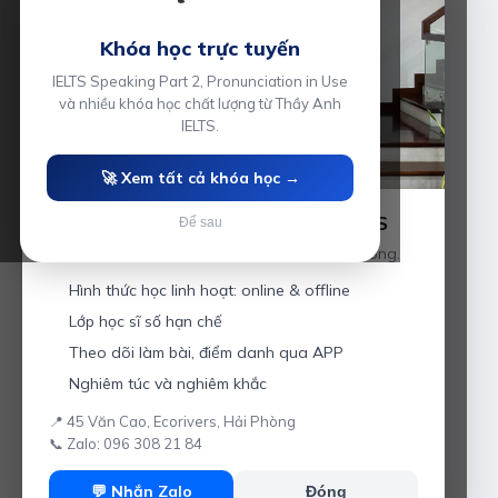
Khóa học trực tuyến
IELTS Speaking Part 2, Pronunciation in Use
và nhiều khóa học chất lượng từ Thầy Anh
IELTS.
🚀 Xem tất cả khóa học →
Luyện thi IELTS cùng Thầy Anh IELTS
Để sau
Giáo viên hơn 10 năm kinh nghiệm tại Hải Phòng.
Hình thức học linh hoạt: online & offline
Lớp học sĩ số hạn chế
Theo dõi làm bài, điểm danh qua APP
Nghiêm túc và nghiêm khắc
📍 45 Văn Cao, Ecorivers, Hải Phòng
📞 Zalo: 096 308 21 84
💬 Nhắn Zalo
Đóng