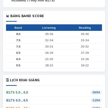
included) (Thay Anh IELTS)
📊 BẢNG BAND SCORE
Band
Listening
Reading
8.0
35-36
35-36
7.5
32-34
33-34
7.0
30-31
30-32
6.5
26-29
27-29
6.0
23-25
23-26
5.5
18-22
19-22
🗓 LỊCH KHAI GIẢNG
IELTS 5.0→6.0
08/04
IELTS 6.0→6.5
12/04