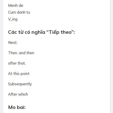
Menh de
Cum danh tu
V_ing
Các từ có nghĩa “Tiếp theo”:
Next,
Then, and then
after that,
At this point
Subsequently
After which
Mo bai: