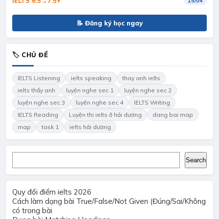
IELTS 6.5→7.5+
15/04
📝 Đăng ký học ngay
🏷 CHỦ ĐỀ
IELTS Listening
ielts speaking
thay anh ielts
ielts thầy anh
luyện nghe sec 1
luyện nghe sec 2
luyện nghe sec 3
luyện nghe sec 4
IELTS Writing
IELTS Reading
Luyện thi ielts ở hải dương
dang bai map
map
task 1
ielts hải dương
Search
Search
Quy đổi điểm ielts 2026
Cách làm dạng bài True/False/Not Given (Đúng/Sai/Không
có trong bài