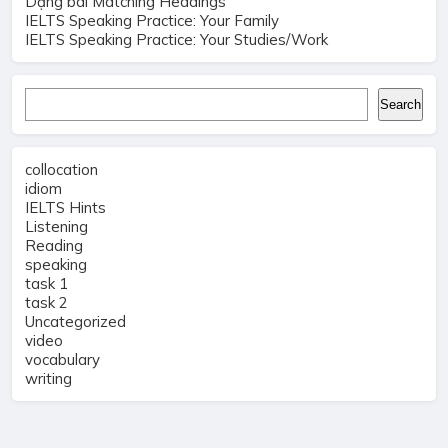
Dạng bài Matching Headings
IELTS Speaking Practice: Your Family
IELTS Speaking Practice: Your Studies/Work
Search
Search
collocation
idiom
IELTS Hints
Listening
Reading
speaking
task 1
task 2
Uncategorized
video
vocabulary
writing