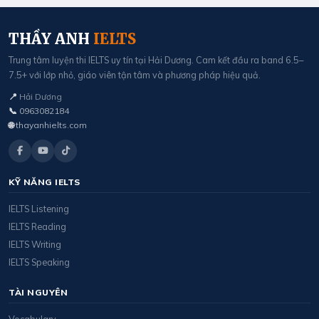
THẦY ANH
IELTS
Trung tâm luyện thi IELTS uy tín tại Hải Dương. Cam kết đầu ra band 6.5–
7.5+ với lớp nhỏ, giáo viên tận tâm và phương pháp hiệu quả.
📍
Hải Dương
📞
0963082184
🌐
thayanhielts.com
KỸ NĂNG IELTS
IELTS Listening
IELTS Reading
IELTS Writing
IELTS Speaking
TÀI NGUYÊN
Vocabulary