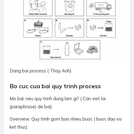
Dang bai process ( Thay Anh)
Bo cuc cua bai quy trinh process
Mo bai: neu quy trinh dung lam gi? ( Can viet lai
(paraphrase) de bai)
Overview: Quy trinh gom bao nhieu buoc ( buoc dau va
ket thuc)