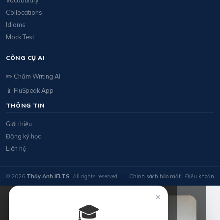
Collocations
Idioms
Mock Test
CÔNG CỤ AI
✏️ Chấm Writing AI
📱 FluSpeak App
THÔNG TIN
Giới thiệu
Đăng ký học
Liên hệ
© 2026
Thầy Anh IELTS
. All rights reserved.
Chính sách bảo mật
|
Điều khoản
×
🎓