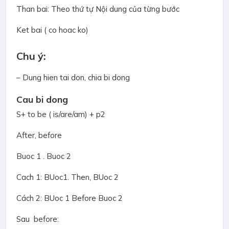
Than bai: Theo thứ tự Nội dung của từng bước
Ket bai ( co hoac ko)
Chu ý:
– Dung hien tai don, chia bi dong
Cau bi dong
S+ to be ( is/are/am) + p2
After, before
Buoc 1 . Buoc 2
Cach 1: BUoc1. Then, BUoc 2
Cách 2: BUoc 1 Before Buoc 2
Sau before: