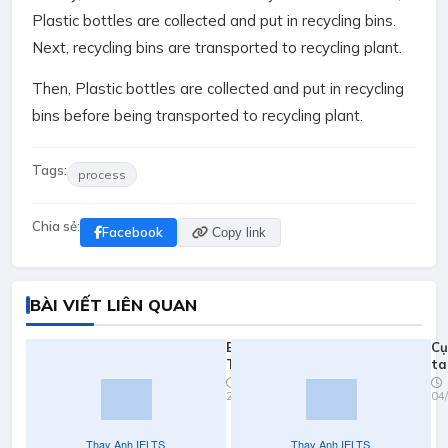
Plastic bottles are collected and put in recycling bins.
Next, recycling bins are transported to recycling plant.
Then, Plastic bottles are collected and put in recycling
bins before being transported to recycling plant.
Tags:
process
Chia sẻ:
Facebook
Copy link
BÀI VIẾT LIÊN QUAN
Essay:
Cụ
Testing
ta
on
22/03/2024
04
animals