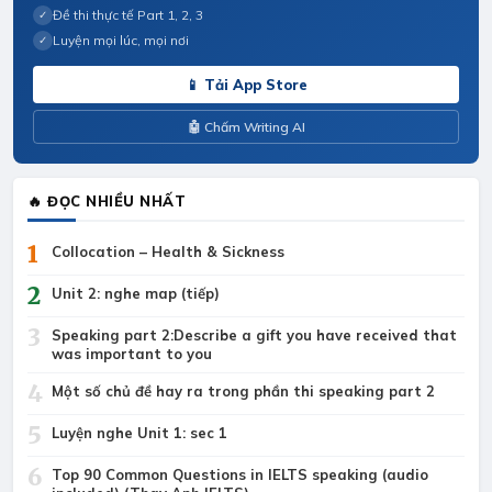
Đề thi thực tế Part 1, 2, 3
✓
Luyện mọi lúc, mọi nơi
✓
📱 Tải App Store
🤖 Chấm Writing AI
🔥 ĐỌC NHIỀU NHẤT
1
Collocation – Health & Sickness
2
Unit 2: nghe map (tiếp)
3
Speaking part 2:Describe a gift you have received that
was important to you
4
Một số chủ đề hay ra trong phần thi speaking part 2
5
Luyện nghe Unit 1: sec 1
6
Top 90 Common Questions in IELTS speaking (audio