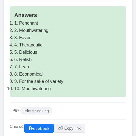
Answers
1. Penchant
2. Mouthwatering
3. Favor
4. Therapeutic
5. Delicious
6. Relish
7. Lean
8. Economical
9. For the sake of variety
10. Mouthwatering
Tags:
ielts speaking
Chia sẻ:
Facebook
Copy link