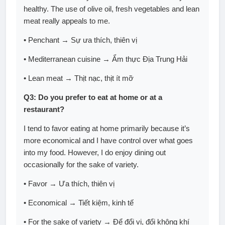
healthy. The use of olive oil, fresh vegetables and lean
meat really appeals to me.
• Penchant → Sự ưa thích, thiên vị
• Mediterranean cuisine → Ẩm thực Địa Trung Hải
• Lean meat → Thịt nạc, thịt ít mỡ
Q3: Do you prefer to eat at home or at a
restaurant?
I tend to favor eating at home primarily because it’s
more economical and I have control over what goes
into my food. However, I do enjoy dining out
occasionally for the sake of variety.
• Favor → Ưa thích, thiên vị
• Economical → Tiết kiệm, kinh tế
• For the sake of variety → Để đổi vị, đổi không khí