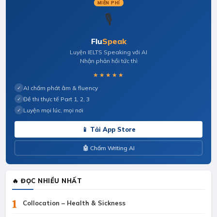
MIỄN PHÍ
🎙️
Flu
Speak
Luyện IELTS Speaking với AI
Nhận phản hồi tức thì
★★★★★
AI chấm phát âm & fluency
✓
Đề thi thực tế Part 1, 2, 3
✓
Luyện mọi lúc, mọi nơi
✓
📱 Tải App Store
🤖 Chấm Writing AI
🔥 ĐỌC NHIỀU NHẤT
1
Collocation – Health & Sickness