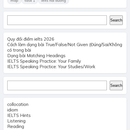
map
task 1
ielts hải dương
Search
Search
Quy đổi điểm ielts 2026
Cách làm dạng bài True/False/Not Given (Đúng/Sai/Không
có trong bài
Dạng bài Matching Headings
IELTS Speaking Practice: Your Family
IELTS Speaking Practice: Your Studies/Work
Search
Search
collocation
idiom
IELTS Hints
Listening
Reading