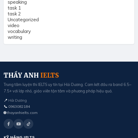
speaking
task 1
task 2
Uncategorized
video
vocabulary
writing
THẦY ANH
IELTS
Trung tâm luyện thi IELTS uy tín tại Hải Dương. Cam kết đầu ra band 6.5–
7.5+ với lớp nhỏ, giáo viên tận tâm và phương pháp hiệu quả.
📍
Hải Dương
📞
0963082184
🌐
thayanhielts.com
KỸ NĂNG IELTS