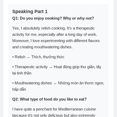
Speaking Part 1
Q1: Do you enjoy cooking? Why or why not?
Yes, I absolutely relish cooking. It’s a therapeutic
activity for me, especially after a long day of work.
Moreover, I love experimenting with different flavors
and creating mouthwatering dishes.
• Relish → Thích, thưởng thức
• Therapeutic activity → Hoạt động giúp thư giãn, lấy
lại tinh thần
• Mouthwatering dishes → Những món ăn thơm ngon,
hấp dẫn
Q2: What type of food do you like to eat?
I have quite a penchant for Mediterranean cuisine
because it’s not only delicious but also extremely