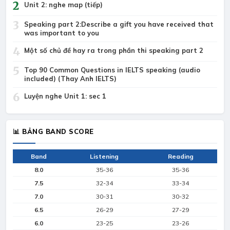
2
Unit 2: nghe map (tiếp)
3
Speaking part 2:Describe a gift you have received that
was important to you
4
Một số chủ đề hay ra trong phần thi speaking part 2
5
Top 90 Common Questions in IELTS speaking (audio
included) (Thay Anh IELTS)
6
Luyện nghe Unit 1: sec 1
📊 BẢNG BAND SCORE
Band
Listening
Reading
8.0
35-36
35-36
7.5
32-34
33-34
7.0
30-31
30-32
6.5
26-29
27-29
6.0
23-25
23-26