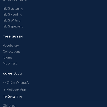
IELTS Listening
IELTS Reading
IELTS Writing
IELTS Speaking
TÀI NGUYÊN
Vocabulary
Collocations
Idioms
Mock Test
CÔNG CỤ AI
✏️ Chấm Writing AI
📱 FluSpeak App
THÔNG TIN
Giới thiệu