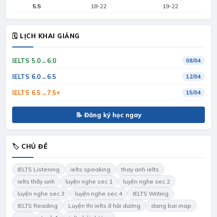
5.5
18-22
19-22
🗓 LỊCH KHAI GIẢNG
IELTS 5.0→6.0
08/04
IELTS 6.0→6.5
12/04
IELTS 6.5→7.5+
15/04
📝 Đăng ký học ngay
🏷 CHỦ ĐỀ
IELTS Listening
ielts speaking
thay anh ielts
ielts thầy anh
luyện nghe sec 1
luyện nghe sec 2
luyện nghe sec 3
luyện nghe sec 4
IELTS Writing
IELTS Reading
Luyện thi ielts ở hải dương
dang bai map