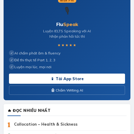
MIỄN PHÍ
🎙️
Flu
Speak
Luyện IELTS Speaking với AI
Nhận phản hồi tức thì
★★★★★
AI chấm phát âm & fluency
✓
Đề thi thực tế Part 1, 2, 3
✓
Luyện mọi lúc, mọi nơi
✓
📱 Tải App Store
🤖 Chấm Writing AI
🔥 ĐỌC NHIỀU NHẤT
1
Collocation – Health & Sickness