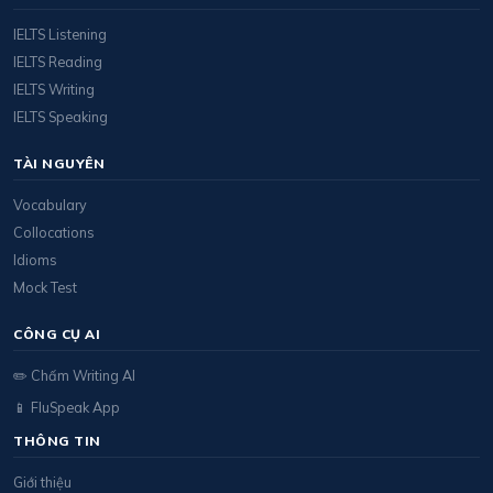
IELTS Listening
IELTS Reading
IELTS Writing
IELTS Speaking
TÀI NGUYÊN
Vocabulary
Collocations
Idioms
Mock Test
CÔNG CỤ AI
✏️ Chấm Writing AI
📱 FluSpeak App
THÔNG TIN
Giới thiệu