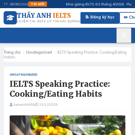
Khai giảng IELTS 6.5 tháng 4/2026 · FluSpeak
T7, 08/08/2026
TIN MỚI
THẦY ANH
IELTS
📝 Đăng ký học
✏️ Ch
LUYỆN THI IELTS UY TÍN HẢI DƯƠNG
Trang chủ
›
Uncategorized
›
IELTS Speaking Practice: Cooking/Eating
Habits
UNCATEGORIZED
IELTS Speaking Practice:
Cooking/Eating Habits
tuananh605b
15/12/2025