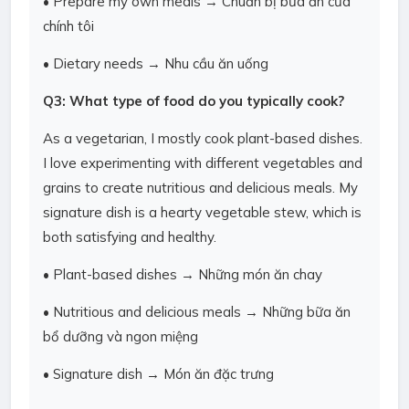
• Prepare my own meals → Chuẩn bị bữa ăn của
chính tôi
• Dietary needs → Nhu cầu ăn uống
Q3: What type of food do you typically cook?
As a vegetarian, I mostly cook plant-based dishes.
I love experimenting with different vegetables and
grains to create nutritious and delicious meals. My
signature dish is a hearty vegetable stew, which is
both satisfying and healthy.
• Plant-based dishes → Những món ăn chay
• Nutritious and delicious meals → Những bữa ăn
bổ dưỡng và ngon miệng
• Signature dish → Món ăn đặc trưng