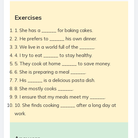
Exercises
1. She has a ______ for baking cakes.
2. He prefers to ______ his own dinner.
3. We live in a world full of the ______.
4. I try to eat ______ to stay healthy.
5. They cook at home ______ to save money.
6. She is preparing a meal ______.
7. His ______ is a delicious pasta dish.
8. She mostly cooks ______.
9. I ensure that my meals meet my ______.
10. She finds cooking ______ after a long day at
work.