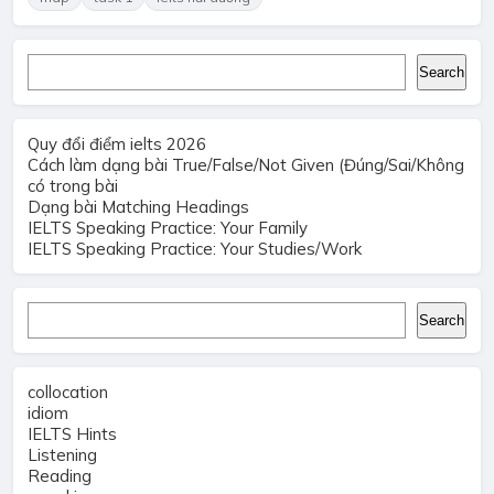
Search
Search
Quy đổi điểm ielts 2026
Cách làm dạng bài True/False/Not Given (Đúng/Sai/Không
có trong bài
Dạng bài Matching Headings
IELTS Speaking Practice: Your Family
IELTS Speaking Practice: Your Studies/Work
Search
Search
collocation
idiom
IELTS Hints
Listening
Reading