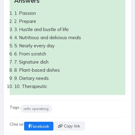
Answers
1. Passion
2. Prepare
3. Hustle and bustle of life
4. Nutritious and delicious meals
5. Nearly every day
6. From scratch
7. Signature dish
8. Plant-based dishes
9. Dietary needs
10. Therapeutic
Tags:
ielts speaking
Chia sẻ:
Facebook
Copy link