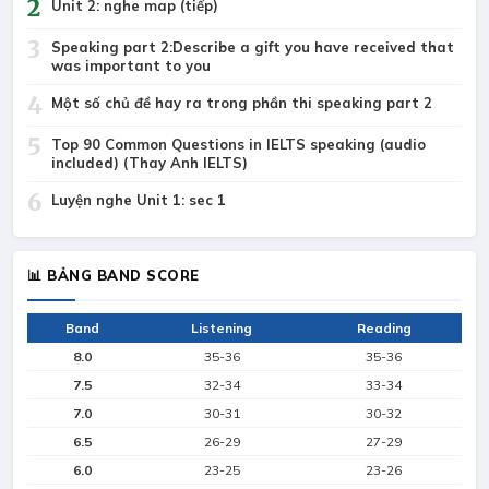
2
Unit 2: nghe map (tiếp)
3
Speaking part 2:Describe a gift you have received that
was important to you
4
Một số chủ đề hay ra trong phần thi speaking part 2
5
Top 90 Common Questions in IELTS speaking (audio
included) (Thay Anh IELTS)
6
Luyện nghe Unit 1: sec 1
📊 BẢNG BAND SCORE
Band
Listening
Reading
8.0
35-36
35-36
7.5
32-34
33-34
7.0
30-31
30-32
6.5
26-29
27-29
6.0
23-25
23-26