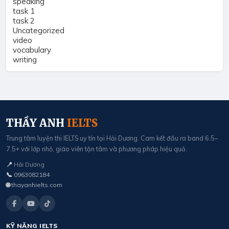
speaking
task 1
task 2
Uncategorized
video
vocabulary
writing
THẦY ANH
IELTS
Trung tâm luyện thi IELTS uy tín tại Hải Dương. Cam kết đầu ra band 6.5–
7.5+ với lớp nhỏ, giáo viên tận tâm và phương pháp hiệu quả.
📍
Hải Dương
📞
0963082184
🌐
thayanhielts.com
KỸ NĂNG IELTS