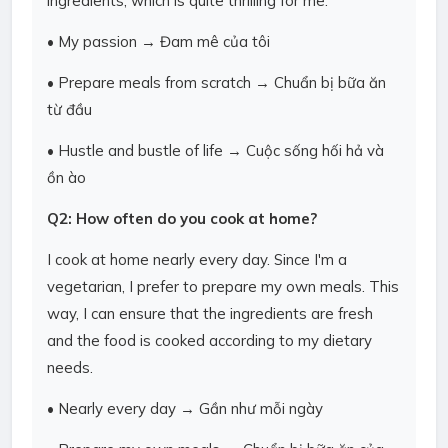
ingredients, which is quite thrilling for me.
• My passion → Đam mê của tôi
• Prepare meals from scratch → Chuẩn bị bữa ăn
từ đầu
• Hustle and bustle of life → Cuộc sống hối hả và
ồn ào
Q2: How often do you cook at home?
I cook at home nearly every day. Since I'm a
vegetarian, I prefer to prepare my own meals. This
way, I can ensure that the ingredients are fresh
and the food is cooked according to my dietary
needs.
• Nearly every day → Gần như mỗi ngày