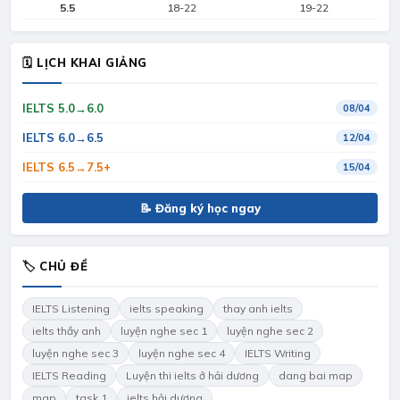
5.5
18-22
19-22
🗓 LỊCH KHAI GIẢNG
IELTS 5.0→6.0
08/04
IELTS 6.0→6.5
12/04
IELTS 6.5→7.5+
15/04
📝 Đăng ký học ngay
🏷 CHỦ ĐỀ
IELTS Listening
ielts speaking
thay anh ielts
ielts thầy anh
luyện nghe sec 1
luyện nghe sec 2
luyện nghe sec 3
luyện nghe sec 4
IELTS Writing
IELTS Reading
Luyện thi ielts ở hải dương
dang bai map
map
task 1
ielts hải dương