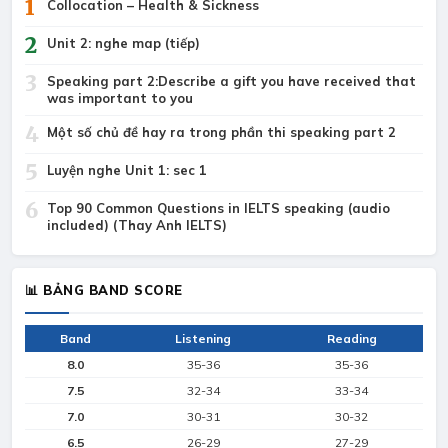
1
Collocation – Health & Sickness
2
Unit 2: nghe map (tiếp)
3
Speaking part 2:Describe a gift you have received that
was important to you
4
Một số chủ đề hay ra trong phần thi speaking part 2
5
Luyện nghe Unit 1: sec 1
6
Top 90 Common Questions in IELTS speaking (audio
included) (Thay Anh IELTS)
📊 BẢNG BAND SCORE
Band
Listening
Reading
8.0
35-36
35-36
7.5
32-34
33-34
7.0
30-31
30-32
6.5
26-29
27-29