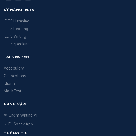
KỸ NĂNG IELTS
IELTS Listening
IELTS Reading
IELTS Writing
IELTS Speaking
TÀI NGUYÊN
Vocabulary
Collocations
Idioms
Mock Test
CÔNG CỤ AI
✏️ Chấm Writing AI
📱 FluSpeak App
THÔNG TIN