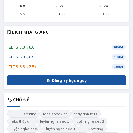
6.0
23-25
23-26
5.5
18-22
19-22
🗓 LỊCH KHAI GIẢNG
IELTS 5.0→6.0
08/04
IELTS 6.0→6.5
12/04
IELTS 6.5→7.5+
15/04
📝 Đăng ký học ngay
🏷 CHỦ ĐỀ
IELTS Listening
ielts speaking
thay anh ielts
ielts thầy anh
luyện nghe sec 1
luyện nghe sec 2
luyện nghe sec 3
luyện nghe sec 4
IELTS Writing