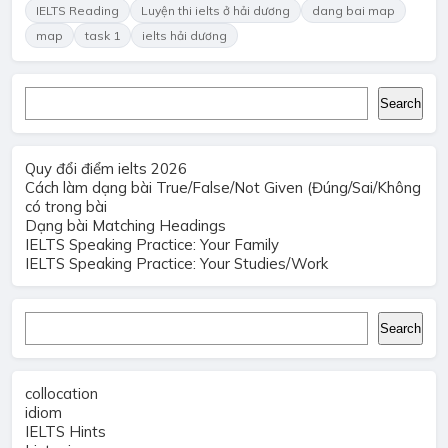
IELTS Reading
Luyện thi ielts ở hải dương
dang bai map
map
task 1
ielts hải dương
Search
Search
Quy đổi điểm ielts 2026
Cách làm dạng bài True/False/Not Given (Đúng/Sai/Không
có trong bài
Dạng bài Matching Headings
IELTS Speaking Practice: Your Family
IELTS Speaking Practice: Your Studies/Work
Search
Search
collocation
idiom
IELTS Hints