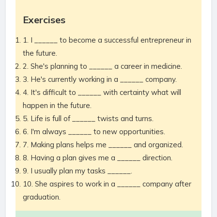
Exercises
1. I ______ to become a successful entrepreneur in
the future.
2. She's planning to ______ a career in medicine.
3. He's currently working in a ______ company.
4. It's difficult to ______ with certainty what will
happen in the future.
5. Life is full of ______ twists and turns.
6. I'm always ______ to new opportunities.
7. Making plans helps me ______ and organized.
8. Having a plan gives me a ______ direction.
9. I usually plan my tasks ______.
10. She aspires to work in a ______ company after
graduation.