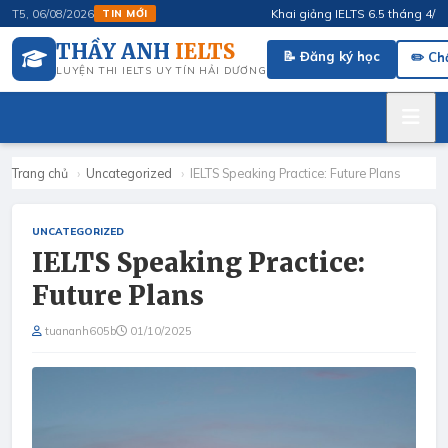
Khai giảng IELTS 6.5 tháng 4/2026 ·
T5, 06/08/2026
TIN MỚI
THẦY ANH
IELTS
📝 Đăng ký học
✏️ Ch
LUYỆN THI IELTS UY TÍN HẢI DƯƠNG
Trang chủ
›
Uncategorized
›
IELTS Speaking Practice: Future Plans
UNCATEGORIZED
IELTS Speaking Practice:
Future Plans
tuananh605b
01/10/2025