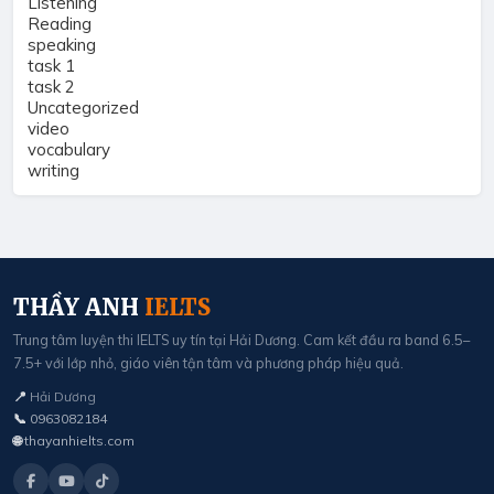
Listening
Reading
speaking
task 1
task 2
Uncategorized
video
vocabulary
writing
THẦY ANH
IELTS
Trung tâm luyện thi IELTS uy tín tại Hải Dương. Cam kết đầu ra band 6.5–
7.5+ với lớp nhỏ, giáo viên tận tâm và phương pháp hiệu quả.
📍
Hải Dương
📞
0963082184
🌐
thayanhielts.com