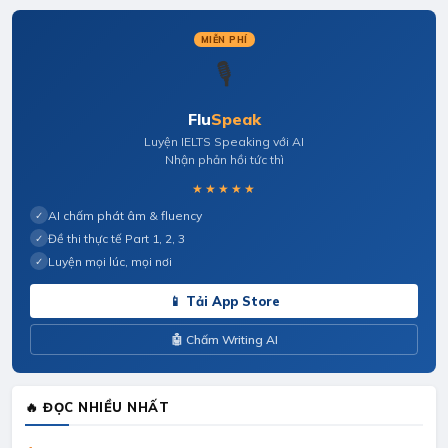
MIỄN PHÍ
🎙️
Flu
Speak
Luyện IELTS Speaking với AI
Nhận phản hồi tức thì
★★★★★
AI chấm phát âm & fluency
✓
Đề thi thực tế Part 1, 2, 3
✓
Luyện mọi lúc, mọi nơi
✓
📱 Tải App Store
🤖 Chấm Writing AI
🔥 ĐỌC NHIỀU NHẤT