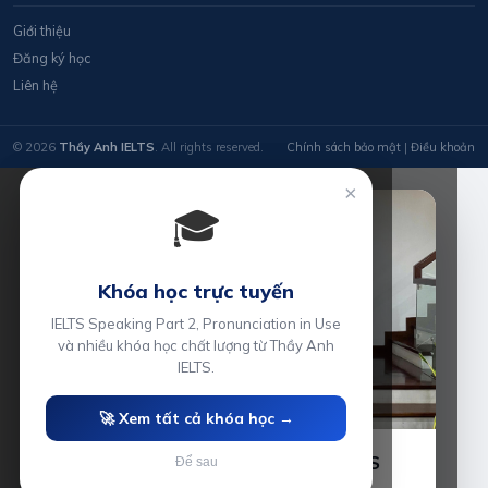
Giới thiệu
Đăng ký học
Liên hệ
© 2026
Thầy Anh IELTS
. All rights reserved.
Chính sách bảo mật
|
Điều khoản
×
🎓
Khóa học trực tuyến
IELTS Speaking Part 2, Pronunciation in Use
và nhiều khóa học chất lượng từ Thầy Anh
IELTS.
🚀 Xem tất cả khóa học →
Luyện thi IELTS cùng Thầy Anh IELTS
Để sau