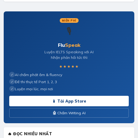
MIỄN PHÍ
🎙️
Flu
Speak
Luyện IELTS Speaking với AI
Nhận phản hồi tức thì
★★★★★
AI chấm phát âm & fluency
✓
Đề thi thực tế Part 1, 2, 3
✓
Luyện mọi lúc, mọi nơi
✓
📱 Tải App Store
🤖 Chấm Writing AI
🔥 ĐỌC NHIỀU NHẤT