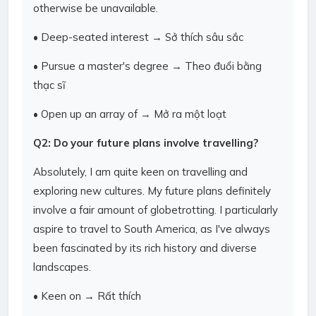
otherwise be unavailable.
• Deep-seated interest → Sở thích sâu sắc
• Pursue a master's degree → Theo đuổi bằng
thạc sĩ
• Open up an array of → Mở ra một loạt
Q2: Do your future plans involve travelling?
Absolutely, I am quite keen on travelling and
exploring new cultures. My future plans definitely
involve a fair amount of globetrotting. I particularly
aspire to travel to South America, as I've always
been fascinated by its rich history and diverse
landscapes.
• Keen on → Rất thích