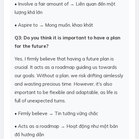
• Involve a fair amount of → Liên quan đến một
lượng khá lớn
• Aspire to → Mong muốn, khao khát
Q3: Do you think it is important to have a plan
for the future?
Yes, I firmly believe that having a future plan is
crucial. It acts as a roadmap guiding us towards
our goals. Without a plan, we risk drifting aimlessly
and wasting precious time. However, it's also
important to be flexible and adaptable, as life is
full of unexpected turns.
• Firmly believe → Tin tưởng vững chắc
• Acts as a roadmap → Hoạt động như một bản
đồ hướng dẫn