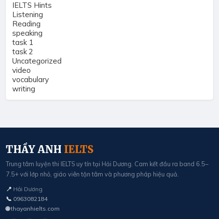
IELTS Hints
Listening
Reading
speaking
task 1
task 2
Uncategorized
video
vocabulary
writing
THẦY ANH
IELTS
Trung tâm luyện thi IELTS uy tín tại Hải Dương. Cam kết đầu ra band 6.5–
7.5+ với lớp nhỏ, giáo viên tận tâm và phương pháp hiệu quả.
📍
Hải Dương
📞
0963082184
🌐
thayanhielts.com