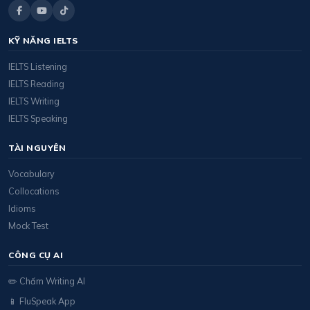
KỸ NĂNG IELTS
IELTS Listening
IELTS Reading
IELTS Writing
IELTS Speaking
TÀI NGUYÊN
Vocabulary
Collocations
Idioms
Mock Test
CÔNG CỤ AI
✏️ Chấm Writing AI
📱 FluSpeak App