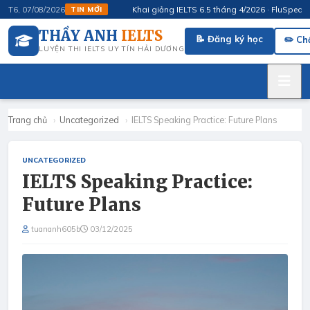
Khai giảng IELTS 6.5 tháng 4/2026 · FluSpeak – Lu
T6, 07/08/2026
TIN MỚI
THẦY ANH
IELTS
📝 Đăng ký học
✏️ Ch
LUYỆN THI IELTS UY TÍN HẢI DƯƠNG
Trang chủ
›
Uncategorized
›
IELTS Speaking Practice: Future Plans
UNCATEGORIZED
IELTS Speaking Practice:
Future Plans
tuananh605b
03/12/2025