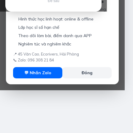
Luyện thi IELTS cùng Thầy Anh IELTS
Để sau
Giáo viên hơn 10 năm kinh nghiệm tại Hải Phòng.
Hình thức học linh hoạt: online & offline
Lớp học sĩ số hạn chế
Theo dõi làm bài, điểm danh qua APP
Nghiêm túc và nghiêm khắc
📍 45 Văn Cao, Ecorivers, Hải Phòng
📞 Zalo: 096 308 21 84
💬 Nhắn Zalo
Đóng