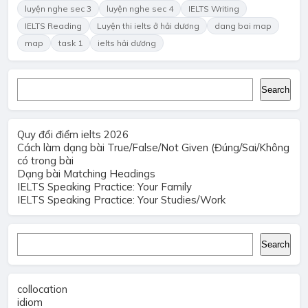
luyện nghe sec 3
luyện nghe sec 4
IELTS Writing
IELTS Reading
Luyện thi ielts ở hải dương
dang bai map
map
task 1
ielts hải dương
Search
Search
Quy đổi điểm ielts 2026
Cách làm dạng bài True/False/Not Given (Đúng/Sai/Không
có trong bài
Dạng bài Matching Headings
IELTS Speaking Practice: Your Family
IELTS Speaking Practice: Your Studies/Work
Search
Search
collocation
idiom