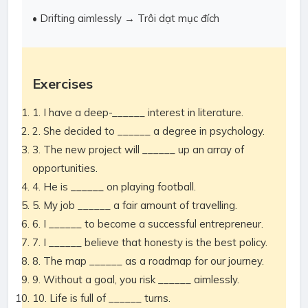
• Drifting aimlessly → Trôi dạt mục đích
Exercises
1. I have a deep-______ interest in literature.
2. She decided to ______ a degree in psychology.
3. The new project will ______ up an array of
opportunities.
4. He is ______ on playing football.
5. My job ______ a fair amount of travelling.
6. I ______ to become a successful entrepreneur.
7. I ______ believe that honesty is the best policy.
8. The map ______ as a roadmap for our journey.
9. Without a goal, you risk ______ aimlessly.
10. Life is full of ______ turns.