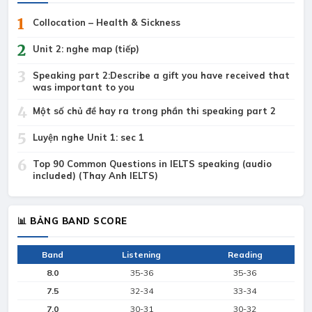
1
Collocation – Health & Sickness
2
Unit 2: nghe map (tiếp)
3
Speaking part 2:Describe a gift you have received that
was important to you
4
Một số chủ đề hay ra trong phần thi speaking part 2
5
Luyện nghe Unit 1: sec 1
6
Top 90 Common Questions in IELTS speaking (audio
included) (Thay Anh IELTS)
📊 BẢNG BAND SCORE
Band
Listening
Reading
8.0
35-36
35-36
7.5
32-34
33-34
7.0
30-31
30-32