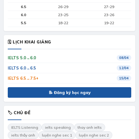
6.5
26-29
27-29
6.0
23-25
23-26
5.5
18-22
19-22
🗓 LỊCH KHAI GIẢNG
IELTS 5.0→6.0
08/04
IELTS 6.0→6.5
12/04
IELTS 6.5→7.5+
15/04
📝 Đăng ký học ngay
🏷 CHỦ ĐỀ
IELTS Listening
ielts speaking
thay anh ielts
ielts thầy anh
luyện nghe sec 1
luyện nghe sec 2