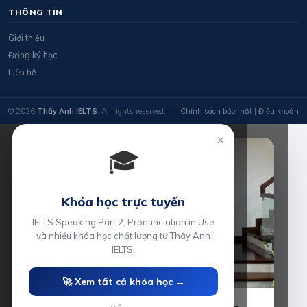
THÔNG TIN
Giới thiệu
Đăng ký học
Liên hệ
© 2026
Thầy Anh IELTS
. All rights reserved.
Chính sách bảo mật
|
Điều khoản
×
🎓
Khóa học trực tuyến
IELTS Speaking Part 2, Pronunciation in Use
và nhiều khóa học chất lượng từ Thầy Anh
IELTS.
🚀 Xem tất cả khóa học →