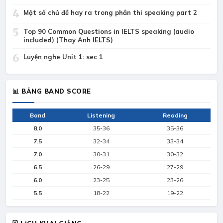
4
Một số chủ đề hay ra trong phần thi speaking part 2
5
Top 90 Common Questions in IELTS speaking (audio
included) (Thay Anh IELTS)
6
Luyện nghe Unit 1: sec 1
📊 BẢNG BAND SCORE
Band
Listening
Reading
8.0
35-36
35-36
7.5
32-34
33-34
7.0
30-31
30-32
6.5
26-29
27-29
6.0
23-25
23-26
5.5
18-22
19-22