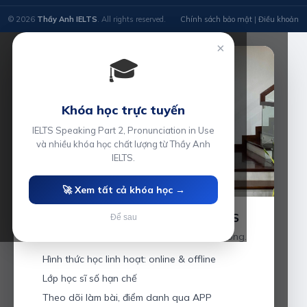
© 2026
Thầy Anh IELTS
. All rights reserved.
Chính sách bảo mật
|
Điều khoản
×
🎓
Khóa học trực tuyến
IELTS Speaking Part 2, Pronunciation in Use
và nhiều khóa học chất lượng từ Thầy Anh
IELTS.
🚀 Xem tất cả khóa học →
Luyện thi IELTS cùng Thầy Anh IELTS
Để sau
Giáo viên hơn 10 năm kinh nghiệm tại Hải Phòng.
Hình thức học linh hoạt: online & offline
Lớp học sĩ số hạn chế
Theo dõi làm bài, điểm danh qua APP