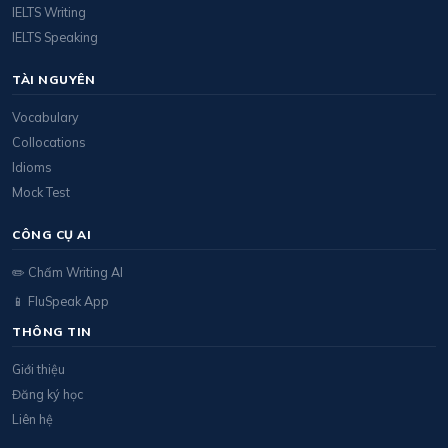
IELTS Writing
IELTS Speaking
TÀI NGUYÊN
Vocabulary
Collocations
Idioms
Mock Test
CÔNG CỤ AI
✏️ Chấm Writing AI
📱 FluSpeak App
THÔNG TIN
Giới thiệu
Đăng ký học
Liên hệ