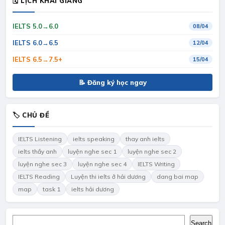
🗓 LỊCH KHAI GIẢNG
IELTS 5.0→6.0
08/04
IELTS 6.0→6.5
12/04
IELTS 6.5→7.5+
15/04
📝 Đăng ký học ngay
🏷 CHỦ ĐỀ
IELTS Listening
ielts speaking
thay anh ielts
ielts thầy anh
luyện nghe sec 1
luyện nghe sec 2
luyện nghe sec 3
luyện nghe sec 4
IELTS Writing
IELTS Reading
Luyện thi ielts ở hải dương
dang bai map
map
task 1
ielts hải dương
Search
Search