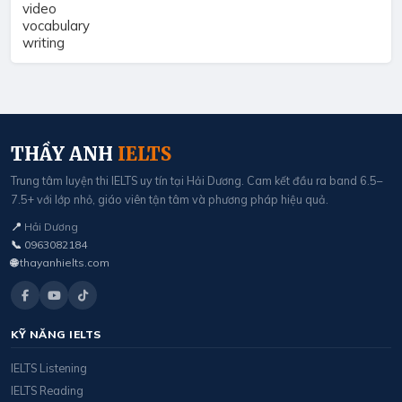
video
vocabulary
writing
THẦY ANH
IELTS
Trung tâm luyện thi IELTS uy tín tại Hải Dương. Cam kết đầu ra band 6.5–
7.5+ với lớp nhỏ, giáo viên tận tâm và phương pháp hiệu quả.
📍
Hải Dương
📞
0963082184
🌐
thayanhielts.com
KỸ NĂNG IELTS
IELTS Listening
IELTS Reading