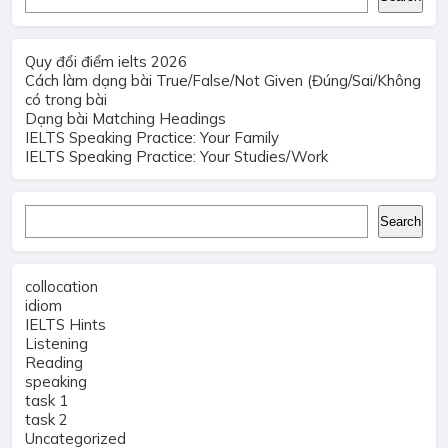
Quy đổi điểm ielts 2026
Cách làm dạng bài True/False/Not Given (Đúng/Sai/Không
có trong bài
Dạng bài Matching Headings
IELTS Speaking Practice: Your Family
IELTS Speaking Practice: Your Studies/Work
Search
Search
collocation
idiom
IELTS Hints
Listening
Reading
speaking
task 1
task 2
Uncategorized