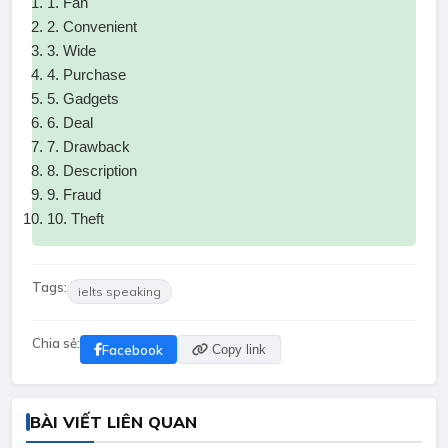
1. Fan
2. Convenient
3. Wide
4. Purchase
5. Gadgets
6. Deal
7. Drawback
8. Description
9. Fraud
10. Theft
Tags:
ielts speaking
Chia sẻ:
Facebook
Copy link
BÀI VIẾT LIÊN QUAN