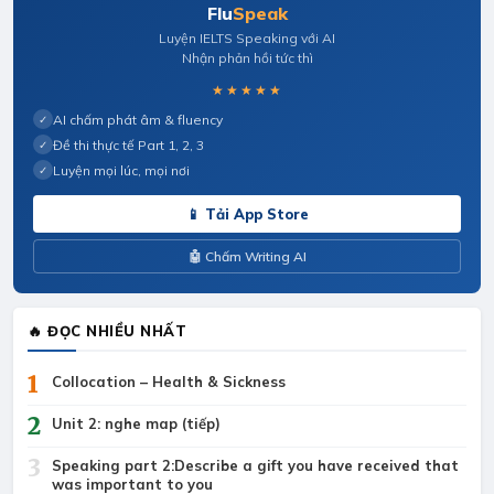
Flu
Speak
Luyện IELTS Speaking với AI
Nhận phản hồi tức thì
★★★★★
AI chấm phát âm & fluency
✓
Đề thi thực tế Part 1, 2, 3
✓
Luyện mọi lúc, mọi nơi
✓
📱 Tải App Store
🤖 Chấm Writing AI
🔥 ĐỌC NHIỀU NHẤT
1
Collocation – Health & Sickness
2
Unit 2: nghe map (tiếp)
3
Speaking part 2:Describe a gift you have received that
was important to you