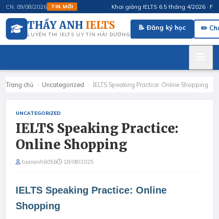
Khai giảng IELTS 6.5 tháng 4/2026 · FluSpe
CN, 09/08/2026
TIN MỚI
THẦY ANH
IELTS
📝 Đăng ký học
✏️ Ch
LUYỆN THI IELTS UY TÍN HẢI DƯƠNG
Trang chủ
›
Uncategorized
›
IELTS Speaking Practice: Online Shopping
UNCATEGORIZED
IELTS Speaking Practice:
Online Shopping
tuananh605b
18/08/2025
IELTS Speaking Practice: Online
Shopping