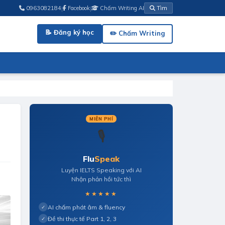
|
|
0963082184
Facebook
Chấm Writing AI
Tìm
📝 Đăng ký học
✏️ Chấm Writing
MIỄN PHÍ
🎙️
Flu
Speak
Luyện IELTS Speaking với AI
Nhận phản hồi tức thì
★★★★★
AI chấm phát âm & fluency
✓
Đề thi thực tế Part 1, 2, 3
✓