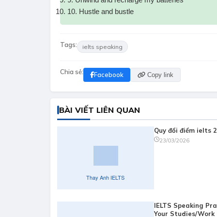
10. Hustle and bustle
Tags:
ielts speaking
Chia sẻ:
Facebook
Copy link
BÀI VIẾT LIÊN QUAN
Quy đổi điểm ielts 
23/03/2026
IELTS Speaking Pra
Your Studies/Work