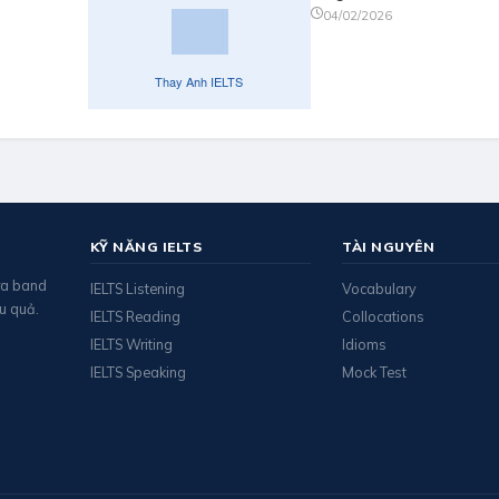
04/02/2026
KỸ NĂNG IELTS
TÀI NGUYÊN
 ra band
IELTS Listening
Vocabulary
u quả.
IELTS Reading
Collocations
IELTS Writing
Idioms
IELTS Speaking
Mock Test