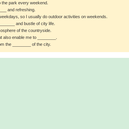
to the park every weekend.
____ and refreshing.
weekdays, so I usually do outdoor activities on weekends.
______ and bustle of city life.
mosphere of the countryside.
but also enable me to ________.
om the ________ of the city.