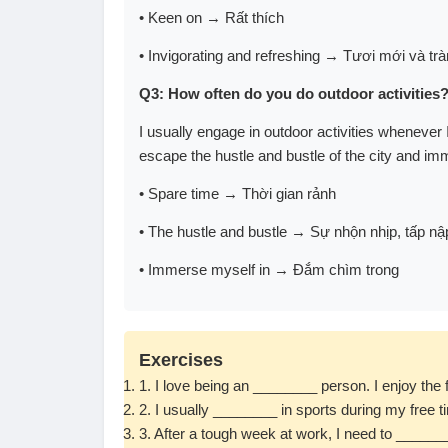
• Keen on → Rất thích
• Invigorating and refreshing → Tươi mới và tr
Q3: How often do you do outdoor activities
I usually engage in outdoor activities whenever
escape the hustle and bustle of the city and im
• Spare time → Thời gian rảnh
• The hustle and bustle → Sự nhộn nhịp, tấp nậ
• Immerse myself in → Đắm chìm trong
Exercises
1. I love being an ________ person. I enjoy the f
2. I usually ________ in sports during my free t
3. After a tough week at work, I need to _____