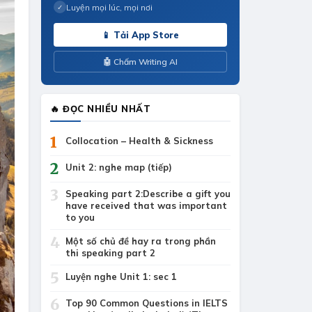
Luyện mọi lúc, mọi nơi
✓
📱 Tải App Store
🤖 Chấm Writing AI
🔥 ĐỌC NHIỀU NHẤT
1
Collocation – Health & Sickness
2
Unit 2: nghe map (tiếp)
3
Speaking part 2:Describe a gift you
have received that was important
to you
4
Một số chủ đề hay ra trong phần
thi speaking part 2
5
Luyện nghe Unit 1: sec 1
6
Top 90 Common Questions in IELTS