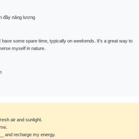
àn đầy năng lượng
?
 I have some spare time, typically on weekends. It’s a great way to
merse myself in nature.
p
resh air and sunlight.
ime.
___ and recharge my energy.