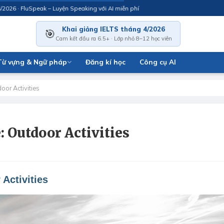
 FluSpeak – Luyện Speaking với AI miễn phí
Khai giảng IELTS tháng 4/2026
🎯
Cam kết đầu ra 6.5+ · Lớp nhỏ 8–12 học viên
Từ vựng & Ngữ pháp
Đăng kí học
Công cụ AI
oor Activities
: Outdoor Activities
Activities