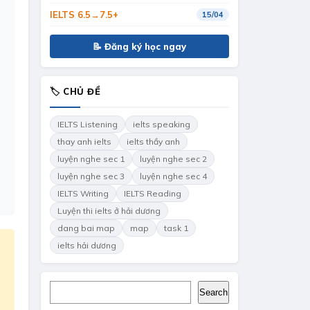
IELTS 6.5→7.5+
15/04
📝 Đăng ký học ngay
🏷 CHỦ ĐỀ
IELTS Listening
ielts speaking
thay anh ielts
ielts thầy anh
luyện nghe sec 1
luyện nghe sec 2
luyện nghe sec 3
luyện nghe sec 4
IELTS Writing
IELTS Reading
Luyện thi ielts ở hải dương
dang bai map
map
task 1
ielts hải dương
Search
Search