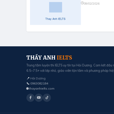
09/02/2026
THẦY ANH
IELTS
Trung tâm luyện thi IELTS uy tín tại Hải Dương. Cam kết đầu
6.5–7.5+ với lớp nhỏ, giáo viên tận tâm và phương pháp hiệ
📍
Hải Dương
📞
0963082184
🌐
thayanhielts.com