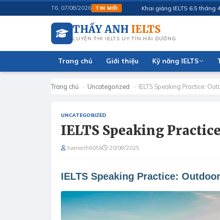
Khai giảng IELTS 6.5 tháng 4/2026 ·
T6, 07/08/2026
TIN MỚI
THẦY ANH
IELTS
LUYỆN THI IELTS UY TÍN HẢI DƯƠNG
Trang chủ
Giới thiệu
Kỹ năng IELTS
Trang chủ
›
Uncategorized
›
IELTS Speaking Practice: Outd
UNCATEGORIZED
IELTS Speaking Practice
tuananh605b
20/08/2025
IELTS Speaking Practice: Outdoor 