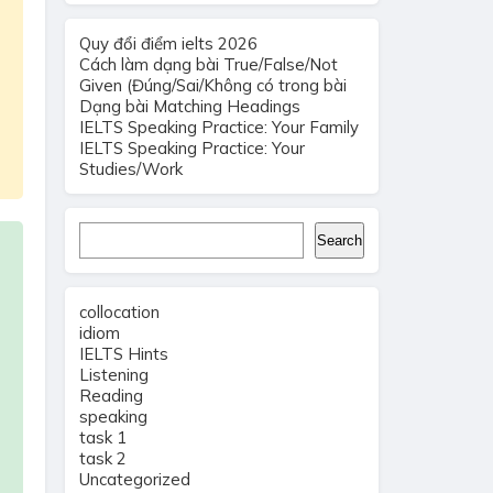
Quy đổi điểm ielts 2026
Cách làm dạng bài True/False/Not
Given (Đúng/Sai/Không có trong bài
Dạng bài Matching Headings
IELTS Speaking Practice: Your Family
IELTS Speaking Practice: Your
Studies/Work
Search
Search
collocation
idiom
IELTS Hints
Listening
Reading
speaking
task 1
task 2
Uncategorized