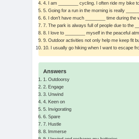
4. I am ________ cycling. I often ride my bike 
5. Going for a run in the morning is really ____
6. I don’t have much ________ time during the 
7. The park is always full of people due to the __
8. I love to ________ myself in the peaceful at
9. Outdoor activities not only help me keep fit 
10. I usually go hiking when I want to escape fr
Answers
1. Outdoorsy
2. Engage
3. Unwind
4. Keen on
5. Invigorating
6. Spare
7. Hustle
8. Immerse
9. Unwind and recharge my batteries