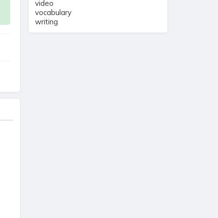
video
vocabulary
writing