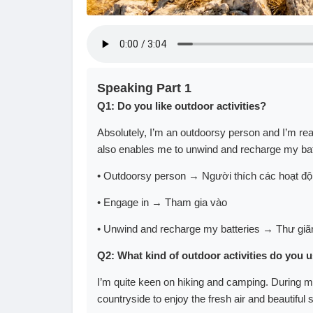
Speaking Part 1
Q1: Do you like outdoor activities?
Absolutely, I’m an outdoorsy person and I’m reall
also enables me to unwind and recharge my batt
• Outdoorsy person → Người thích các hoạt độn
• Engage in → Tham gia vào
• Unwind and recharge my batteries → Thư giãn
Q2: What kind of outdoor activities do you 
I’m quite keen on hiking and camping. During my 
countryside to enjoy the fresh air and beautiful 