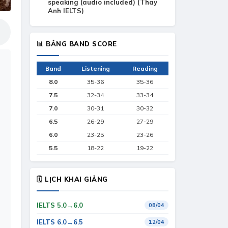
speaking (audio included) (Thay
Anh IELTS)
📊 BẢNG BAND SCORE
Band
Listening
Reading
8.0
35-36
35-36
7.5
32-34
33-34
7.0
30-31
30-32
6.5
26-29
27-29
6.0
23-25
23-26
5.5
18-22
19-22
🗓 LỊCH KHAI GIẢNG
IELTS 5.0→6.0
08/04
IELTS 6.0→6.5
12/04