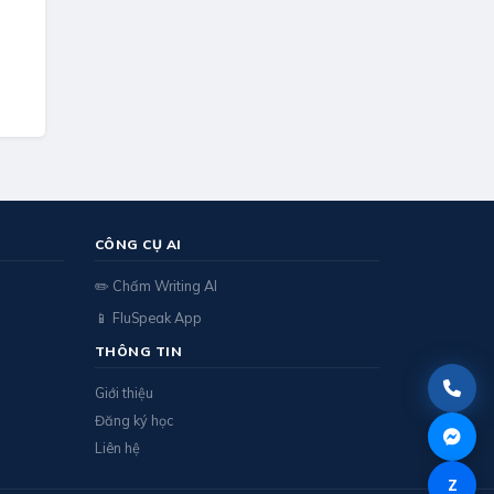
CÔNG CỤ AI
✏️ Chấm Writing AI
📱 FluSpeak App
THÔNG TIN
Giới thiệu
Đăng ký học
Liên hệ
Z