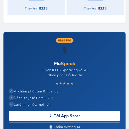
MIỄN PHÍ
🎙️
Flu
Speak
Luyện IELTS Speaking với AI
Nhận phản hồi tức thì
★★★★★
AI chấm phát âm & fluency
✓
Đề thi thực tế Part 1, 2, 3
✓
Luyện mọi lúc, mọi nơi
✓
📱 Tải App Store
🤖 Chấm Writing AI