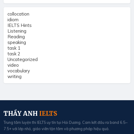
collocation
idiom
IELTS Hints
Listening
Reading
speaking
task 1
task 2
Uncategorized
video
vocabulary
writing
THẦY ANH
IELTS
Trung tâm luyện thi IELTS uy tín tại Hải Dương. Cam kết đầu ra band 6.5–
7.5+ với lớp nhỏ, giáo viên tận tâm và phương pháp hiệu quả.