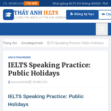
Khai giảng IELTS 6.5 tháng 4/2026 · FluSpeak 
CN, 09/08/2026
TIN MỚI
THẦY ANH
IELTS
📝 Đăng ký học
✏️ Ch
LUYỆN THI IELTS UY TÍN HẢI DƯƠNG
Trang chủ
›
Uncategorized
›
IELTS Speaking Practice: Public Holidays
UNCATEGORIZED
IELTS Speaking Practice:
Public Holidays
tuananh605b
18/08/2025
IELTS Speaking Practice: Public
Holidays