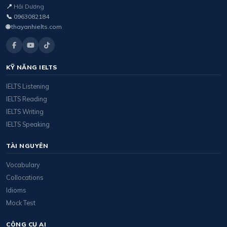
📍
Hải Dương
📞
0963082184
🌐
thayanhielts.com
KỸ NĂNG IELTS
IELTS Listening
IELTS Reading
IELTS Writing
IELTS Speaking
TÀI NGUYÊN
Vocabulary
Collocations
Idioms
Mock Test
CÔNG CỤ AI