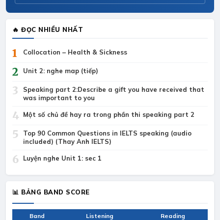
🔥 ĐỌC NHIỀU NHẤT
1
Collocation – Health & Sickness
2
Unit 2: nghe map (tiếp)
3
Speaking part 2:Describe a gift you have received that
was important to you
4
Một số chủ đề hay ra trong phần thi speaking part 2
5
Top 90 Common Questions in IELTS speaking (audio
included) (Thay Anh IELTS)
6
Luyện nghe Unit 1: sec 1
📊 BẢNG BAND SCORE
Band
Listening
Reading