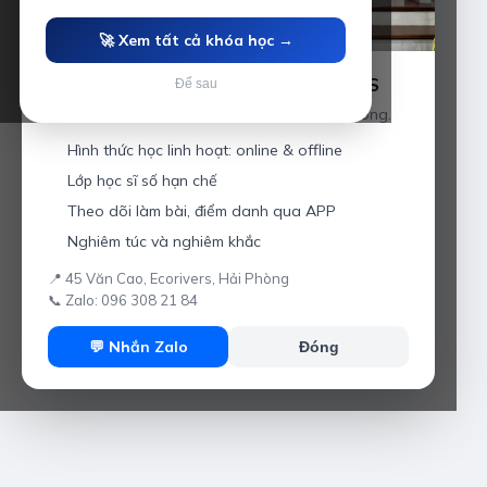
🚀 Xem tất cả khóa học →
Luyện thi IELTS cùng Thầy Anh IELTS
Để sau
Giáo viên hơn 10 năm kinh nghiệm tại Hải Phòng.
Hình thức học linh hoạt: online & offline
Lớp học sĩ số hạn chế
Theo dõi làm bài, điểm danh qua APP
Nghiêm túc và nghiêm khắc
📍 45 Văn Cao, Ecorivers, Hải Phòng
📞 Zalo: 096 308 21 84
💬 Nhắn Zalo
Đóng