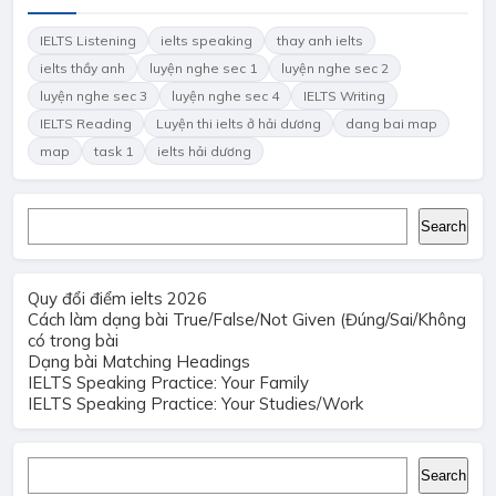
IELTS Listening
ielts speaking
thay anh ielts
ielts thầy anh
luyện nghe sec 1
luyện nghe sec 2
luyện nghe sec 3
luyện nghe sec 4
IELTS Writing
IELTS Reading
Luyện thi ielts ở hải dương
dang bai map
map
task 1
ielts hải dương
Search
Search
Quy đổi điểm ielts 2026
Cách làm dạng bài True/False/Not Given (Đúng/Sai/Không
có trong bài
Dạng bài Matching Headings
IELTS Speaking Practice: Your Family
IELTS Speaking Practice: Your Studies/Work
Search
Search