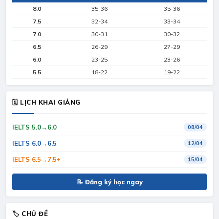
8.0
35-36
35-36
7.5
32-34
33-34
7.0
30-31
30-32
6.5
26-29
27-29
6.0
23-25
23-26
5.5
18-22
19-22
🗓 LỊCH KHAI GIẢNG
IELTS 5.0→6.0
08/04
IELTS 6.0→6.5
12/04
IELTS 6.5→7.5+
15/04
📝 Đăng ký học ngay
🏷 CHỦ ĐỀ