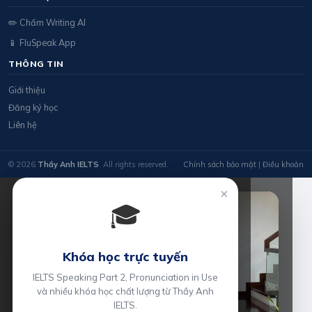
✏️ Chấm Writing AI
📱 FluSpeak App
THÔNG TIN
Giới thiệu
Đăng ký học
Liên hệ
© 2026
Thầy Anh IELTS
. All rights reserved.
Chính sách bảo mật
|
Điều khoản
×
🎓
Khóa học trực tuyến
IELTS Speaking Part 2, Pronunciation in Use
và nhiều khóa học chất lượng từ Thầy Anh
IELTS.