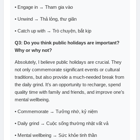
• Engage in → Tham gia vào
• Unwind → Thả lỏng, thư giãn
• Catch up with → Trò chuyện, bắt kịp
Q3: Do you think public holidays are important?
Why or why not?
Absolutely, I believe public holidays are crucial. They
not only commemorate significant events or cultural
traditions, but also provide a much-needed break from
the daily grind. It’s an opportunity to recharge, spend
quality time with family and friends, and improve one’s
mental wellbeing.
• Commemorate → Tưởng nhớ, kỷ niệm
• Daily grind → Cuộc sống thường nhật vất vả
• Mental wellbeing → Sức khỏe tinh thần