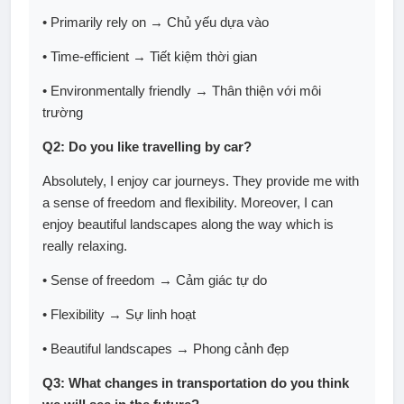
• Primarily rely on → Chủ yếu dựa vào
• Time-efficient → Tiết kiệm thời gian
• Environmentally friendly → Thân thiện với môi
trường
Q2: Do you like travelling by car?
Absolutely, I enjoy car journeys. They provide me with
a sense of freedom and flexibility. Moreover, I can
enjoy beautiful landscapes along the way which is
really relaxing.
• Sense of freedom → Cảm giác tự do
• Flexibility → Sự linh hoạt
• Beautiful landscapes → Phong cảnh đẹp
Q3: What changes in transportation do you think