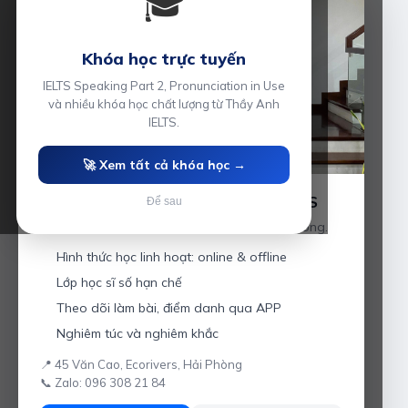
🎓
Khóa học trực tuyến
IELTS Speaking Part 2, Pronunciation in Use
và nhiều khóa học chất lượng từ Thầy Anh
IELTS.
🚀 Xem tất cả khóa học →
Luyện thi IELTS cùng Thầy Anh IELTS
Để sau
Giáo viên hơn 10 năm kinh nghiệm tại Hải Phòng.
Hình thức học linh hoạt: online & offline
Lớp học sĩ số hạn chế
Theo dõi làm bài, điểm danh qua APP
Nghiêm túc và nghiêm khắc
📍 45 Văn Cao, Ecorivers, Hải Phòng
📞 Zalo: 096 308 21 84