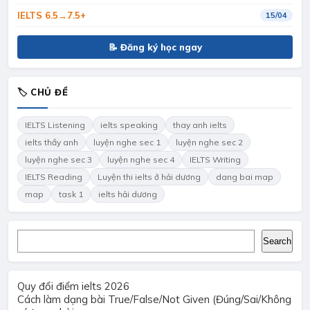
IELTS 6.5→7.5+
15/04
📝 Đăng ký học ngay
🏷 CHỦ ĐỀ
IELTS Listening
ielts speaking
thay anh ielts
ielts thầy anh
luyện nghe sec 1
luyện nghe sec 2
luyện nghe sec 3
luyện nghe sec 4
IELTS Writing
IELTS Reading
Luyện thi ielts ở hải dương
dang bai map
map
task 1
ielts hải dương
Search
Search
Quy đổi điểm ielts 2026
Cách làm dạng bài True/False/Not Given (Đúng/Sai/Không