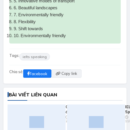
5. Innovative modes of transport
6. Beautiful landscapes
7. Environmentally friendly
8. Flexibility
9. Shift towards
10. Environmentally friendly
Tags:
ielts speaking
Chia sẻ:
Facebook
Copy link
BÀI VIẾT LIÊN QUAN
Quy đổi
IE
điểm
Sp
ielts
Pr
23/03/2026
11
2026
Yo
Fa