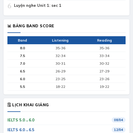
6
Luyện nghe Unit 1: sec 1
📊 BẢNG BAND SCORE
Band
Listening
Reading
8.0
35-36
35-36
7.5
32-34
33-34
7.0
30-31
30-32
6.5
26-29
27-29
6.0
23-25
23-26
5.5
18-22
19-22
🗓 LỊCH KHAI GIẢNG
IELTS 5.0→6.0
08/04
IELTS 6.0→6.5
12/04