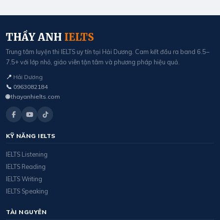
THẦY ANH
IELTS
Trung tâm luyện thi IELTS uy tín tại Hải Dương. Cam kết đầu ra band 6.5–
7.5+ với lớp nhỏ, giáo viên tận tâm và phương pháp hiệu quả.
📍
Hải Dương
📞
0963082184
🌐
thayanhielts.com
KỸ NĂNG IELTS
IELTS Listening
IELTS Reading
IELTS Writing
IELTS Speaking
TÀI NGUYÊN