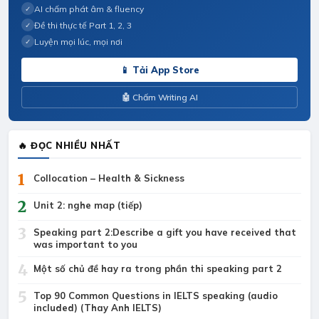
AI chấm phát âm & fluency
✓
Đề thi thực tế Part 1, 2, 3
✓
Luyện mọi lúc, mọi nơi
✓
📱 Tải App Store
🤖 Chấm Writing AI
🔥 ĐỌC NHIỀU NHẤT
1
Collocation – Health & Sickness
2
Unit 2: nghe map (tiếp)
3
Speaking part 2:Describe a gift you have received that
was important to you
4
Một số chủ đề hay ra trong phần thi speaking part 2
5
Top 90 Common Questions in IELTS speaking (audio
included) (Thay Anh IELTS)