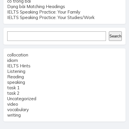
có trong bài
Dạng bài Matching Headings
IELTS Speaking Practice: Your Family
IELTS Speaking Practice: Your Studies/Work
Search
Search
collocation
idiom
IELTS Hints
Listening
Reading
speaking
task 1
task 2
Uncategorized
video
vocabulary
writing