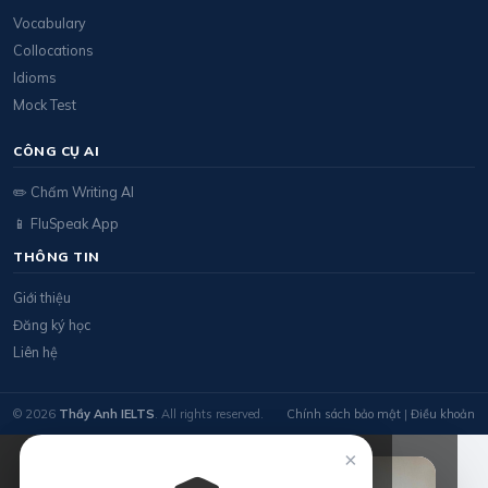
Vocabulary
Collocations
Idioms
Mock Test
CÔNG CỤ AI
✏️ Chấm Writing AI
📱 FluSpeak App
THÔNG TIN
Giới thiệu
Đăng ký học
Liên hệ
© 2026
Thầy Anh IELTS
. All rights reserved.
Chính sách bảo mật
|
Điều khoản
×