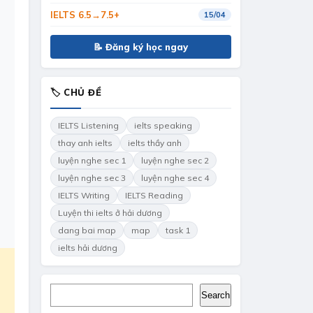
IELTS 6.5→7.5+
15/04
📝 Đăng ký học ngay
🏷 CHỦ ĐỀ
IELTS Listening
ielts speaking
thay anh ielts
ielts thầy anh
luyện nghe sec 1
luyện nghe sec 2
luyện nghe sec 3
luyện nghe sec 4
IELTS Writing
IELTS Reading
Luyện thi ielts ở hải dương
dang bai map
map
task 1
ielts hải dương
Search
Search