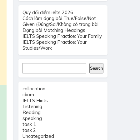
Quy đổi điểm ielts 2026
Cách làm dạng bài True/False/Not
Given (Đúng/Sai/Không có trong bài
Dạng bài Matching Headings
IELTS Speaking Practice: Your Family
IELTS Speaking Practice: Your
Studies/Work
Search
Search
collocation
idiom
IELTS Hints
Listening
Reading
speaking
task 1
task 2
Uncategorized