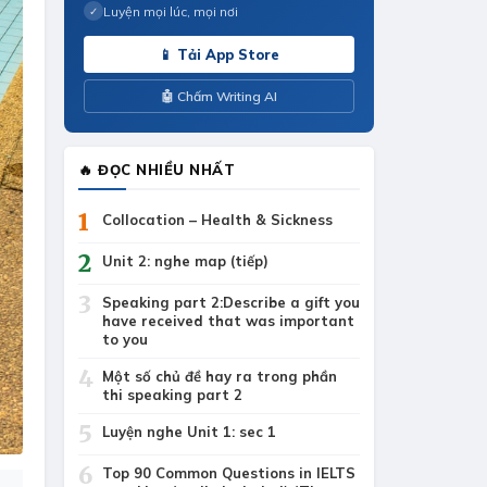
Luyện mọi lúc, mọi nơi
✓
📱 Tải App Store
🤖 Chấm Writing AI
🔥 ĐỌC NHIỀU NHẤT
1
Collocation – Health & Sickness
2
Unit 2: nghe map (tiếp)
3
Speaking part 2:Describe a gift you
have received that was important
to you
4
Một số chủ đề hay ra trong phần
thi speaking part 2
5
Luyện nghe Unit 1: sec 1
6
Top 90 Common Questions in IELTS