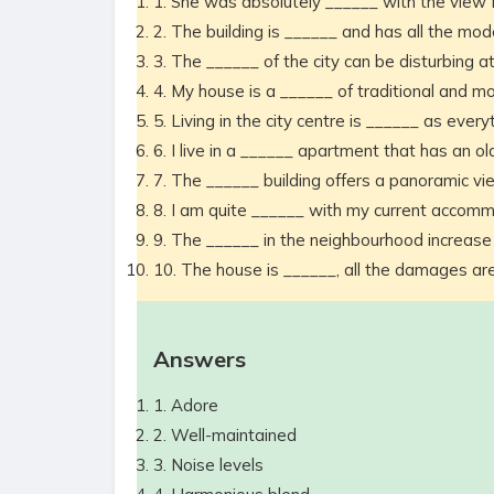
1. She was absolutely ______ with the view 
2. The building is ______ and has all the moder
3. The ______ of the city can be disturbing at
4. My house is a ______ of traditional and m
5. Living in the city centre is ______ as everyt
6. I live in a ______ apartment that has an o
7. The ______ building offers a panoramic vie
8. I am quite ______ with my current accomm
9. The ______ in the neighbourhood increase 
10. The house is ______, all the damages are
Answers
1. Adore
2. Well-maintained
3. Noise levels