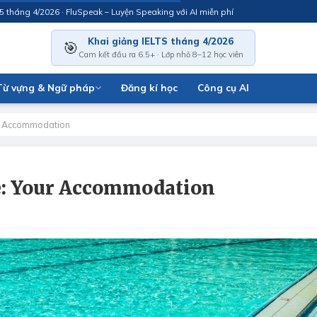
g 4/2026 · FluSpeak – Luyện Speaking với AI miễn phí
Khai giảng IELTS tháng 4/2026
🎯
Cam kết đầu ra 6.5+ · Lớp nhỏ 8–12 học viên
Từ vựng & Ngữ pháp
Đăng kí học
Công cụ AI
our Accommodation
e: Your Accommodation