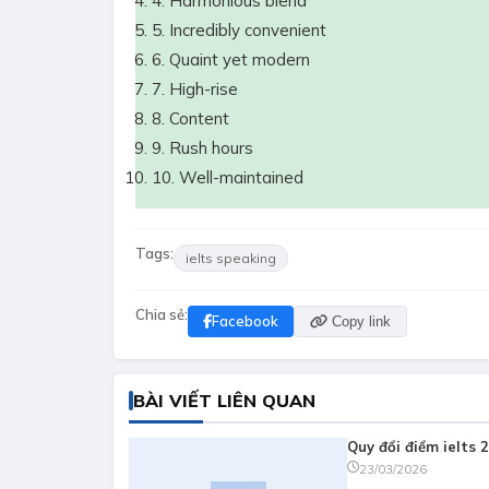
4. Harmonious blend
5. Incredibly convenient
6. Quaint yet modern
7. High-rise
8. Content
9. Rush hours
10. Well-maintained
Tags:
ielts speaking
Chia sẻ:
Facebook
Copy link
BÀI VIẾT LIÊN QUAN
Quy đổi điểm ielts 
23/03/2026