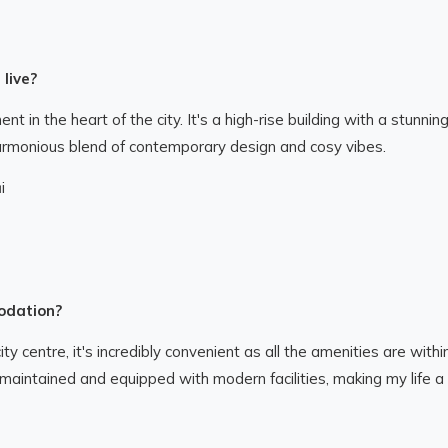
live?
nt in the heart of the city. It's a high-rise building with a stunnin
harmonious blend of contemporary design and cosy vibes.
i
odation?
ity centre, it's incredibly convenient as all the amenities are withi
ll-maintained and equipped with modern facilities, making my life a