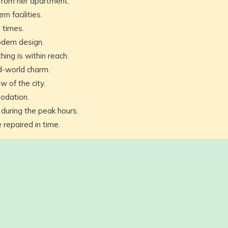
from her apartment.
n facilities.
 times.
odern design.
hing is within reach.
ld-world charm.
w of the city.
odation.
during the peak hours.
 repaired in time.