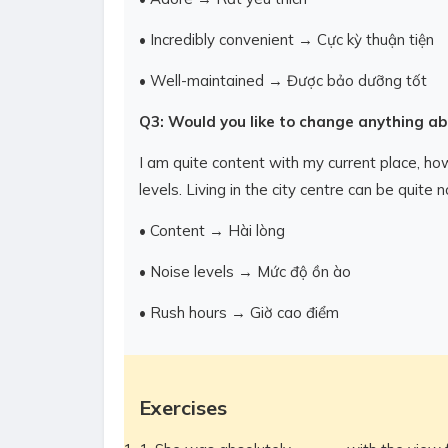
• Incredibly convenient → Cực kỳ thuận tiện
• Well-maintained → Được bảo dưỡng tốt
Q3: Would you like to change anything a
I am quite content with my current place, howe
levels. Living in the city centre can be quite 
• Content → Hài lòng
• Noise levels → Mức độ ồn ào
• Rush hours → Giờ cao điểm
Exercises