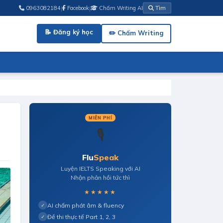
|
|
0963082184
Facebook
Chấm Writing AI
Tìm
📝 Đăng ký học
✏️ Chấm Writing
MIỄN PHÍ
🎙️
Flu
Speak
Luyện IELTS Speaking với AI
Nhận phản hồi tức thì
★★★★★
AI chấm phát âm & fluency
✓
Đề thi thực tế Part 1, 2, 3
✓