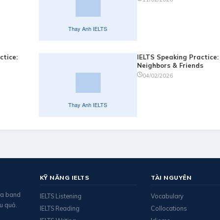
ctice:
IELTS Speaking Practice:
Neighbors & Friends
04/02/2026
KỸ NĂNG IELTS
TÀI NGUYÊN
 ra band
IELTS Listening
Vocabulary
u quả.
IELTS Reading
Collocations