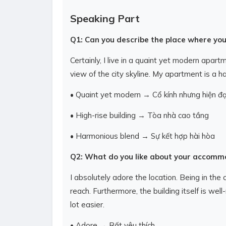
Speaking Part
Q1: Can you describe the place where you 
Certainly, I live in a quaint yet modern apartme
view of the city skyline. My apartment is a 
• Quaint yet modern → Cổ kính nhưng hiện đạ
• High-rise building → Tòa nhà cao tầng
• Harmonious blend → Sự kết hợp hài hòa
Q2: What do you like about your accomm
I absolutely adore the location. Being in the c
reach. Furthermore, the building itself is we
lot easier.
• Adore → Rất yêu thích