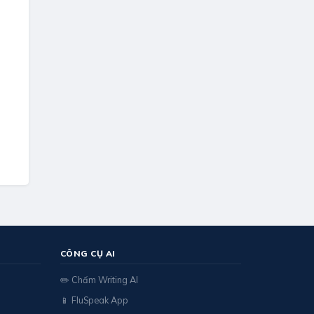
CÔNG CỤ AI
✏️ Chấm Writing AI
📱 FluSpeak App