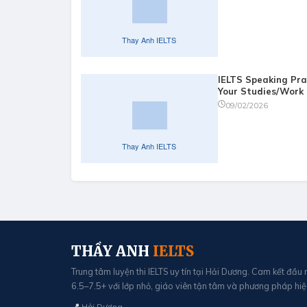
IELTS Speaking Pra
Your Studies/Work
09/02/2026
THẦY ANH
IELTS
Trung tâm luyện thi IELTS uy tín tại Hải Dương. Cam kết đầu
6.5–7.5+ với lớp nhỏ, giáo viên tận tâm và phương pháp hiệ
📍
Hải Dương