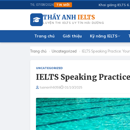
Khai giảng IELTS 6.5 thán
T6, 07/08/2026
TIN MỚI
THẦY ANH
IELTS
LUYỆN THI IELTS UY TÍN HẢI DƯƠNG
Trang chủ
Giới thiệu
Kỹ năng IELTS
Trang chủ
›
Uncategorized
›
IELTS Speaking Practice: Y
UNCATEGORIZED
IELTS Speaking Practic
tuananh605b
01/10/2025