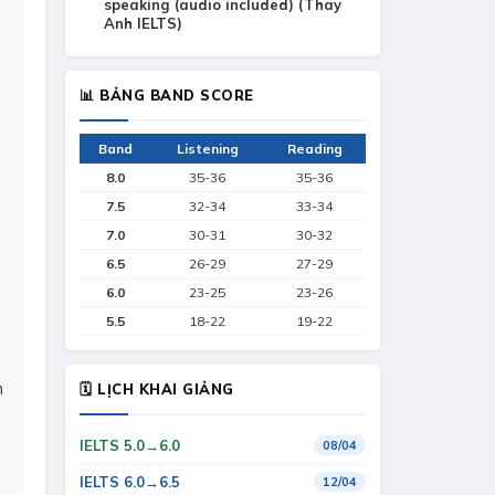
speaking (audio included) (Thay
Anh IELTS)
📊 BẢNG BAND SCORE
g
Band
Listening
Reading
8.0
35-36
35-36
7.5
32-34
33-34
7.0
30-31
30-32
6.5
26-29
27-29
6.0
23-25
23-26
5.5
18-22
19-22
n
🗓 LỊCH KHAI GIẢNG
IELTS 5.0→6.0
08/04
IELTS 6.0→6.5
12/04