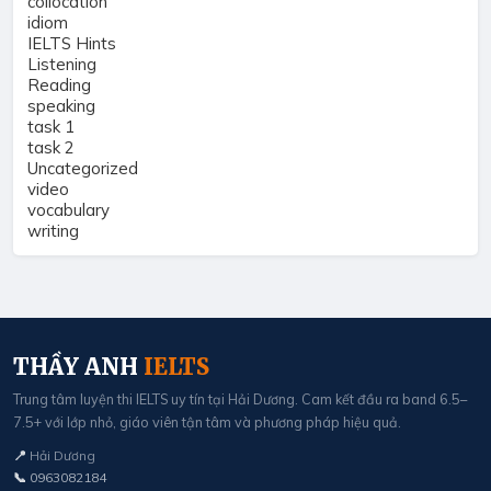
collocation
idiom
IELTS Hints
Listening
Reading
speaking
task 1
task 2
Uncategorized
video
vocabulary
writing
THẦY ANH
IELTS
Trung tâm luyện thi IELTS uy tín tại Hải Dương. Cam kết đầu ra band 6.5–
7.5+ với lớp nhỏ, giáo viên tận tâm và phương pháp hiệu quả.
📍
Hải Dương
📞
0963082184