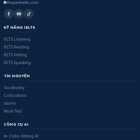
🌐
thayanhielts.com
KỸ NĂNG IELTS
IELTS Listening
IELTS Reading
IELTS Writing
IELTS Speaking
TÀI NGUYÊN
Vocabulary
Collocations
Idioms
Mock Test
CÔNG CỤ AI
✏️ Chấm Writing AI