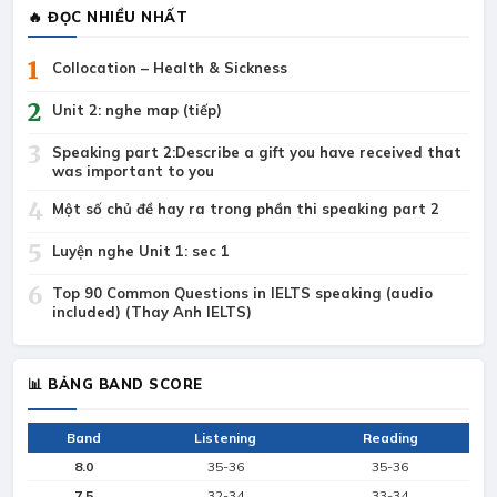
🔥 ĐỌC NHIỀU NHẤT
1
Collocation – Health & Sickness
2
Unit 2: nghe map (tiếp)
3
Speaking part 2:Describe a gift you have received that
was important to you
4
Một số chủ đề hay ra trong phần thi speaking part 2
5
Luyện nghe Unit 1: sec 1
6
Top 90 Common Questions in IELTS speaking (audio
included) (Thay Anh IELTS)
📊 BẢNG BAND SCORE
Band
Listening
Reading
8.0
35-36
35-36
7.5
32-34
33-34