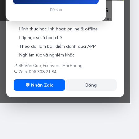
Luyện thi IELTS cùng Thầy Anh IELTS
Để sau
Giáo viên hơn 10 năm kinh nghiệm tại Hải Phòng.
Hình thức học linh hoạt: online & offline
Lớp học sĩ số hạn chế
Theo dõi làm bài, điểm danh qua APP
Nghiêm túc và nghiêm khắc
📍 45 Văn Cao, Ecorivers, Hải Phòng
📞 Zalo: 096 308 21 84
💬 Nhắn Zalo
Đóng