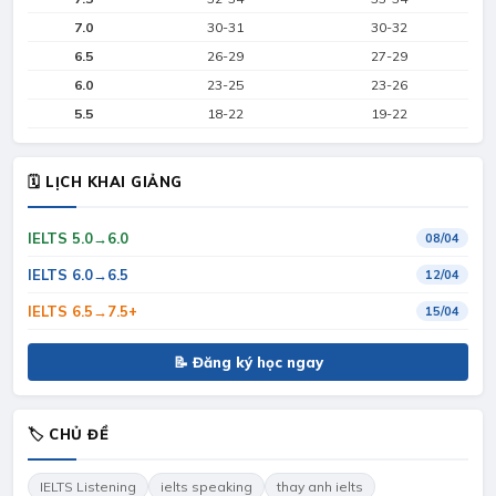
7.0
30-31
30-32
6.5
26-29
27-29
6.0
23-25
23-26
5.5
18-22
19-22
🗓 LỊCH KHAI GIẢNG
IELTS 5.0→6.0
08/04
IELTS 6.0→6.5
12/04
IELTS 6.5→7.5+
15/04
📝 Đăng ký học ngay
🏷 CHỦ ĐỀ
IELTS Listening
ielts speaking
thay anh ielts