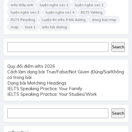
ielts thầy anh
luyện nghe sec 1
luyện nghe sec 2
luyện nghe sec 3
luyện nghe sec 4
IELTS Writing
IELTS Reading
Luyện thi ielts ở hải dương
dang bai map
map
task 1
ielts hải dương
Search
Search
Quy đổi điểm ielts 2026
Cách làm dạng bài True/False/Not Given (Đúng/Sai/Không
có trong bài
Dạng bài Matching Headings
IELTS Speaking Practice: Your Family
IELTS Speaking Practice: Your Studies/Work
Search
Search