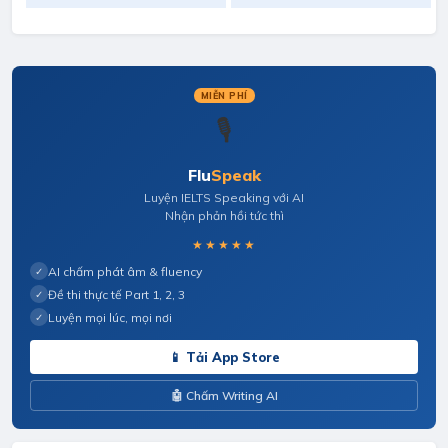
MIỄN PHÍ
🎙️
Flu
Speak
Luyện IELTS Speaking với AI
Nhận phản hồi tức thì
★★★★★
AI chấm phát âm & fluency
✓
Đề thi thực tế Part 1, 2, 3
✓
Luyện mọi lúc, mọi nơi
✓
📱 Tải App Store
🤖 Chấm Writing AI