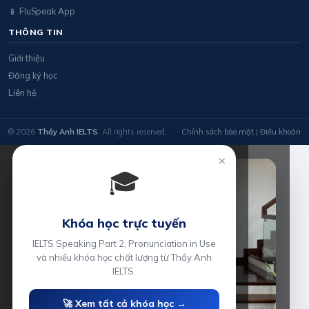
📱 FluSpeak App
THÔNG TIN
Giới thiệu
Đăng ký học
Liên hệ
© 2026
Thầy Anh IELTS
. All rights reserved.
Chính sách bảo mật
|
Điều khoản
×
🎓
Khóa học trực tuyến
IELTS Speaking Part 2, Pronunciation in Use
và nhiều khóa học chất lượng từ Thầy Anh
IELTS.
🚀 Xem tất cả khóa học →