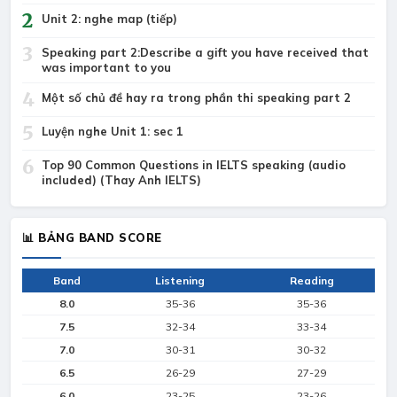
2
Unit 2: nghe map (tiếp)
3
Speaking part 2:Describe a gift you have received that
was important to you
4
Một số chủ đề hay ra trong phần thi speaking part 2
5
Luyện nghe Unit 1: sec 1
6
Top 90 Common Questions in IELTS speaking (audio
included) (Thay Anh IELTS)
📊 BẢNG BAND SCORE
Band
Listening
Reading
8.0
35-36
35-36
7.5
32-34
33-34
7.0
30-31
30-32
6.5
26-29
27-29
6.0
23-25
23-26