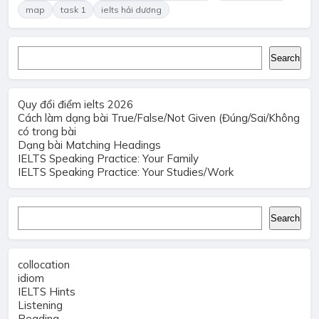
map
task 1
ielts hải dương
Search
Search
Quy đổi điểm ielts 2026
Cách làm dạng bài True/False/Not Given (Đúng/Sai/Không
có trong bài
Dạng bài Matching Headings
IELTS Speaking Practice: Your Family
IELTS Speaking Practice: Your Studies/Work
Search
Search
collocation
idiom
IELTS Hints
Listening
Reading