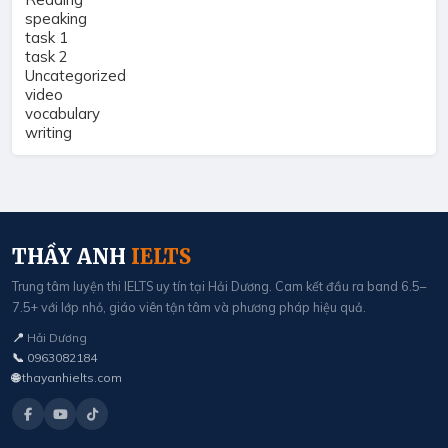
speaking
task 1
task 2
Uncategorized
video
vocabulary
writing
THẦY ANH
IELTS
Trung tâm luyện thi IELTS uy tín tại Hải Dương. Cam kết đầu ra band 6.5–
7.5+ với lớp nhỏ, giáo viên tận tâm và phương pháp hiệu quả.
📍
Hải Dương
📞
0963082184
🌐
thayanhielts.com