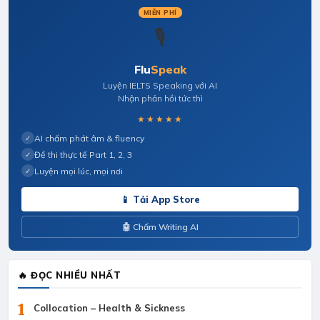
MIỄN PHÍ
🎙️
Flu
Speak
Luyện IELTS Speaking với AI
Nhận phản hồi tức thì
★★★★★
AI chấm phát âm & fluency
✓
Đề thi thực tế Part 1, 2, 3
✓
Luyện mọi lúc, mọi nơi
✓
📱 Tải App Store
🤖 Chấm Writing AI
🔥 ĐỌC NHIỀU NHẤT
1
Collocation – Health & Sickness