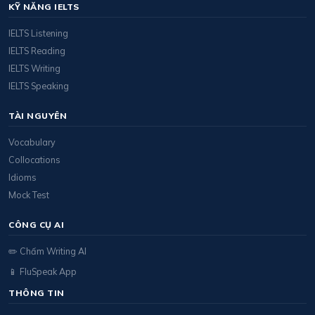
KỸ NĂNG IELTS
IELTS Listening
IELTS Reading
IELTS Writing
IELTS Speaking
TÀI NGUYÊN
Vocabulary
Collocations
Idioms
Mock Test
CÔNG CỤ AI
✏️ Chấm Writing AI
📱 FluSpeak App
THÔNG TIN