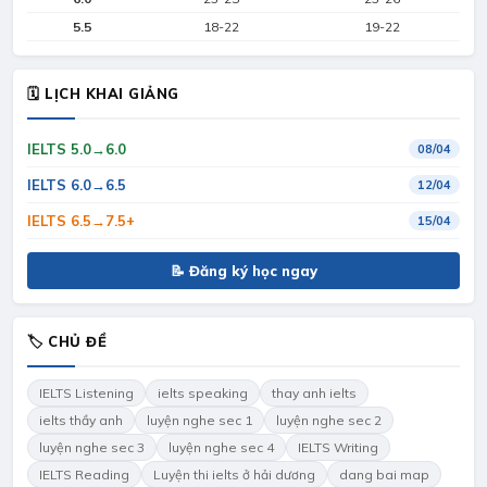
5.5
18-22
19-22
🗓 LỊCH KHAI GIẢNG
IELTS 5.0→6.0
08/04
IELTS 6.0→6.5
12/04
IELTS 6.5→7.5+
15/04
📝 Đăng ký học ngay
🏷 CHỦ ĐỀ
IELTS Listening
ielts speaking
thay anh ielts
ielts thầy anh
luyện nghe sec 1
luyện nghe sec 2
luyện nghe sec 3
luyện nghe sec 4
IELTS Writing
IELTS Reading
Luyện thi ielts ở hải dương
dang bai map