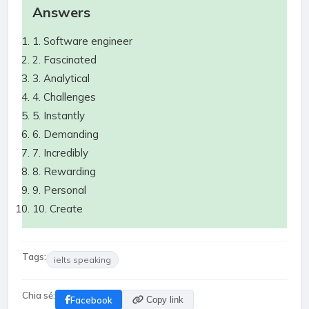
Answers
1. Software engineer
2. Fascinated
3. Analytical
4. Challenges
5. Instantly
6. Demanding
7. Incredibly
8. Rewarding
9. Personal
10. Create
Tags:
ielts speaking
Chia sẻ:
Facebook
Copy link