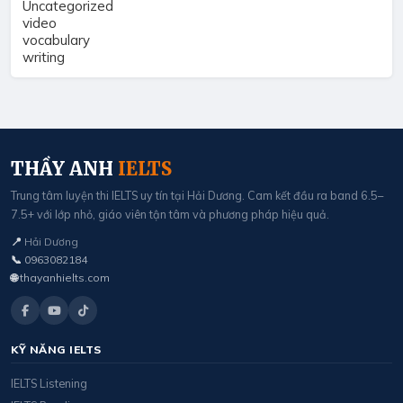
Uncategorized
video
vocabulary
writing
THẦY ANH
IELTS
Trung tâm luyện thi IELTS uy tín tại Hải Dương. Cam kết đầu ra band 6.5–
7.5+ với lớp nhỏ, giáo viên tận tâm và phương pháp hiệu quả.
📍
Hải Dương
📞
0963082184
🌐
thayanhielts.com
KỸ NĂNG IELTS
IELTS Listening