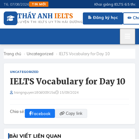
Khai giảng IELTS 6.5 tháng 
T6, 07/08/2026
TIN MỚI
THẦY ANH
IELTS
📝 Đăng ký học
✏️ Ch
LUYỆN THI IELTS UY TÍN HẢI DƯƠNG
Trang chủ
›
Uncategorized
›
IELTS Vocabulary for Day 10
UNCATEGORIZED
IELTS Vocabulary for Day 10
trangnguyen180d00915a
15/09/2024
Chia sẻ:
Facebook
Copy link
BÀI VIẾT LIÊN QUAN