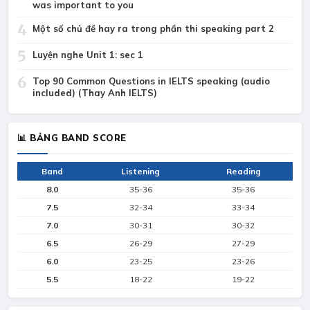
was important to you
4
Một số chủ đề hay ra trong phần thi speaking part 2
5
Luyện nghe Unit 1: sec 1
6
Top 90 Common Questions in IELTS speaking (audio
included) (Thay Anh IELTS)
📊 BẢNG BAND SCORE
Band
Listening
Reading
8.0
35-36
35-36
7.5
32-34
33-34
7.0
30-31
30-32
6.5
26-29
27-29
6.0
23-25
23-26
5.5
18-22
19-22