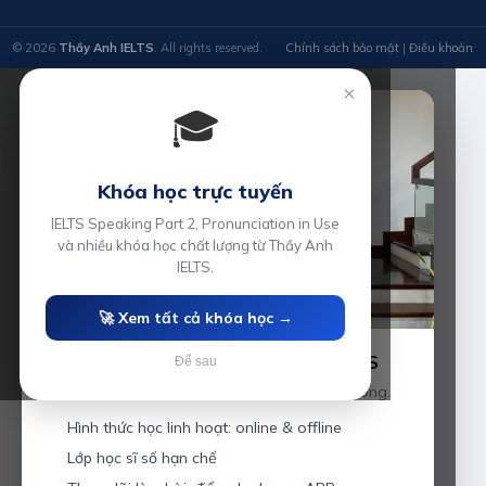
© 2026
Thầy Anh IELTS
. All rights reserved.
Chính sách bảo mật
|
Điều khoản
×
🎓
Khóa học trực tuyến
IELTS Speaking Part 2, Pronunciation in Use
và nhiều khóa học chất lượng từ Thầy Anh
IELTS.
🚀 Xem tất cả khóa học →
Luyện thi IELTS cùng Thầy Anh IELTS
Để sau
Giáo viên hơn 10 năm kinh nghiệm tại Hải Phòng.
Hình thức học linh hoạt: online & offline
Lớp học sĩ số hạn chế