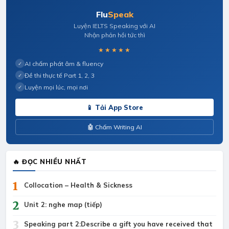
Flu
Speak
Luyện IELTS Speaking với AI
Nhận phản hồi tức thì
★★★★★
AI chấm phát âm & fluency
✓
Đề thi thực tế Part 1, 2, 3
✓
Luyện mọi lúc, mọi nơi
✓
📱 Tải App Store
🤖 Chấm Writing AI
🔥 ĐỌC NHIỀU NHẤT
1
Collocation – Health & Sickness
2
Unit 2: nghe map (tiếp)
3
Speaking part 2:Describe a gift you have received that