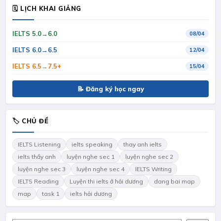
🗓 LỊCH KHAI GIẢNG
IELTS 5.0→6.0
08/04
IELTS 6.0→6.5
12/04
IELTS 6.5→7.5+
15/04
📝 Đăng ký học ngay
🏷 CHỦ ĐỀ
IELTS Listening
ielts speaking
thay anh ielts
ielts thầy anh
luyện nghe sec 1
luyện nghe sec 2
luyện nghe sec 3
luyện nghe sec 4
IELTS Writing
IELTS Reading
Luyện thi ielts ở hải dương
dang bai map
map
task 1
ielts hải dương