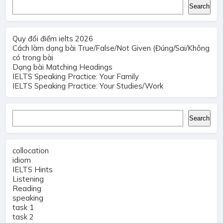
Search
Search
Quy đổi điểm ielts 2026
Cách làm dạng bài True/False/Not Given (Đúng/Sai/Không
có trong bài
Dạng bài Matching Headings
IELTS Speaking Practice: Your Family
IELTS Speaking Practice: Your Studies/Work
Search
Search
collocation
idiom
IELTS Hints
Listening
Reading
speaking
task 1
task 2