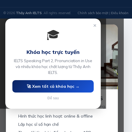
© 2026
Thầy Anh IELTS
. All rights reserved.
Chính sách bảo mật
|
Điều khoản
×
🎓
Khóa học trực tuyến
IELTS Speaking Part 2, Pronunciation in Use
và nhiều khóa học chất lượng từ Thầy Anh
IELTS.
🚀 Xem tất cả khóa học →
Luyện thi IELTS cùng Thầy Anh IELTS
Để sau
Giáo viên hơn 10 năm kinh nghiệm tại Hải Phòng.
Hình thức học linh hoạt: online & offline
Lớp học sĩ số hạn chế