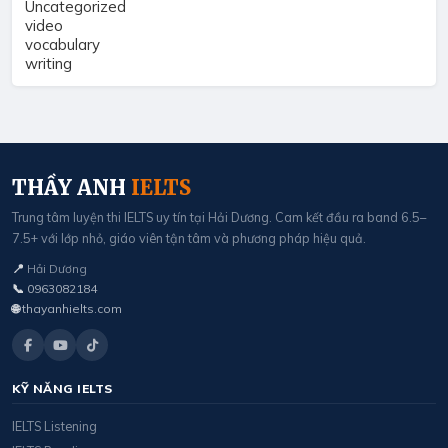
Uncategorized
video
vocabulary
writing
THẦY ANH
IELTS
Trung tâm luyện thi IELTS uy tín tại Hải Dương. Cam kết đầu ra band 6.5–
7.5+ với lớp nhỏ, giáo viên tận tâm và phương pháp hiệu quả.
📍
Hải Dương
📞
0963082184
🌐
thayanhielts.com
KỸ NĂNG IELTS
IELTS Listening