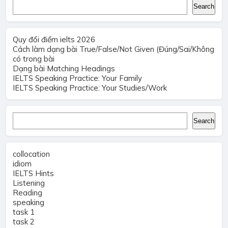
Search
Search
Quy đổi điểm ielts 2026
Cách làm dạng bài True/False/Not Given (Đúng/Sai/Không
có trong bài
Dạng bài Matching Headings
IELTS Speaking Practice: Your Family
IELTS Speaking Practice: Your Studies/Work
Search
Search
collocation
idiom
IELTS Hints
Listening
Reading
speaking
task 1
task 2