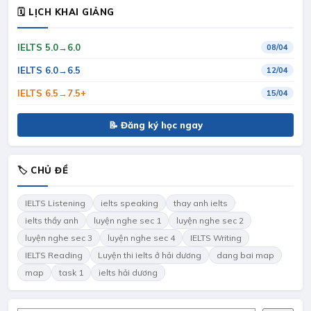
🗓 LỊCH KHAI GIẢNG
IELTS 5.0→6.0
08/04
IELTS 6.0→6.5
12/04
IELTS 6.5→7.5+
15/04
📝 Đăng ký học ngay
🏷 CHỦ ĐỀ
IELTS Listening
ielts speaking
thay anh ielts
ielts thầy anh
luyện nghe sec 1
luyện nghe sec 2
luyện nghe sec 3
luyện nghe sec 4
IELTS Writing
IELTS Reading
Luyện thi ielts ở hải dương
dang bai map
map
task 1
ielts hải dương