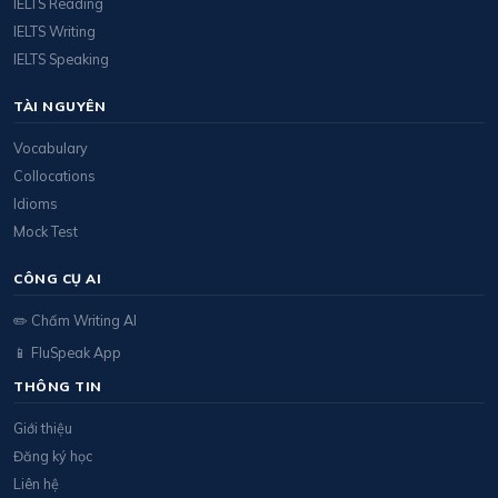
IELTS Reading
IELTS Writing
IELTS Speaking
TÀI NGUYÊN
Vocabulary
Collocations
Idioms
Mock Test
CÔNG CỤ AI
✏️ Chấm Writing AI
📱 FluSpeak App
THÔNG TIN
Giới thiệu
Đăng ký học
Liên hệ