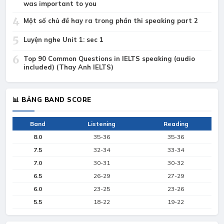
was important to you
4
Một số chủ đề hay ra trong phần thi speaking part 2
5
Luyện nghe Unit 1: sec 1
6
Top 90 Common Questions in IELTS speaking (audio
included) (Thay Anh IELTS)
📊 BẢNG BAND SCORE
Band
Listening
Reading
8.0
35-36
35-36
7.5
32-34
33-34
7.0
30-31
30-32
6.5
26-29
27-29
6.0
23-25
23-26
5.5
18-22
19-22