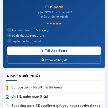
Flu
Speak
Luyện IELTS Speaking với AI
Nhận phản hồi tức thì
★★★★★
AI chấm phát âm & fluency
✓
Đề thi thực tế Part 1, 2, 3
✓
Luyện mọi lúc, mọi nơi
✓
📱 Tải App Store
🤖 Chấm Writing AI
🔥 ĐỌC NHIỀU NHẤT
1
Collocation – Health & Sickness
2
Unit 2: nghe map (tiếp)
3
Speaking part 2:Describe a gift you have received that