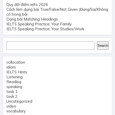
Quy đổi điểm ielts 2026
Cách làm dạng bài True/False/Not Given (Đúng/Sai/Không
có trong bài
Dạng bài Matching Headings
IELTS Speaking Practice: Your Family
IELTS Speaking Practice: Your Studies/Work
Search
Search
collocation
idiom
IELTS Hints
Listening
Reading
speaking
task 1
task 2
Uncategorized
video
vocabulary