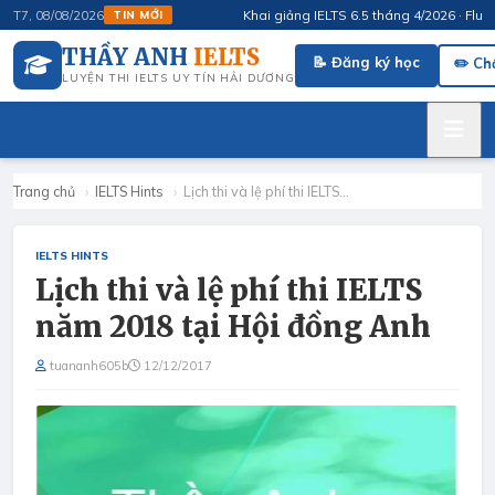
Khai giảng IELTS 6.5 tháng 4/2026 · FluSpeak
T7, 08/08/2026
TIN MỚI
THẦY ANH
IELTS
📝 Đăng ký học
✏️ Ch
LUYỆN THI IELTS UY TÍN HẢI DƯƠNG
Trang chủ
›
IELTS Hints
›
Lịch thi và lệ phí thi IELTS…
IELTS HINTS
Lịch thi và lệ phí thi IELTS
năm 2018 tại Hội đồng Anh
tuananh605b
12/12/2017