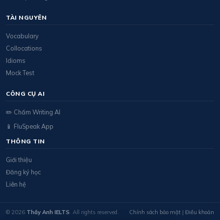
TÀI NGUYÊN
Vocabulary
Collocations
Idioms
Mock Test
CÔNG CỤ AI
✏️ Chấm Writing AI
📱 FluSpeak App
THÔNG TIN
Giới thiệu
Đăng ký học
Liên hệ
© 2026
Thầy Anh IELTS
. All rights reserved.
Chính sách bảo mật
|
Điều khoản