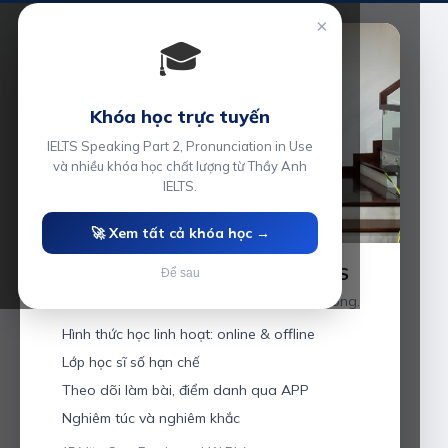
×
🎓
Khóa học trực tuyến
IELTS Speaking Part 2, Pronunciation in Use
và nhiều khóa học chất lượng từ Thầy Anh
IELTS.
🚀 Xem tất cả khóa học →
Luyện thi IELTS cùng Thầy Anh IELTS
Để sau
Giáo viên hơn 10 năm kinh nghiệm tại Hải Phòng.
Hình thức học linh hoạt: online & offline
Lớp học sĩ số hạn chế
Theo dõi làm bài, điểm danh qua APP
Nghiêm túc và nghiêm khắc