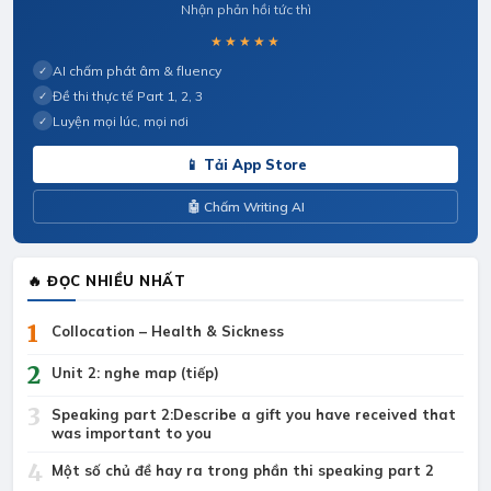
Nhận phản hồi tức thì
★★★★★
AI chấm phát âm & fluency
✓
Đề thi thực tế Part 1, 2, 3
✓
Luyện mọi lúc, mọi nơi
✓
📱 Tải App Store
🤖 Chấm Writing AI
🔥 ĐỌC NHIỀU NHẤT
1
Collocation – Health & Sickness
2
Unit 2: nghe map (tiếp)
3
Speaking part 2:Describe a gift you have received that
was important to you
4
Một số chủ đề hay ra trong phần thi speaking part 2