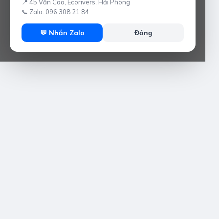
📍 45 Văn Cao, Ecorivers, Hải Phòng
📞 Zalo: 096 308 21 84
💬 Nhắn Zalo
Đóng