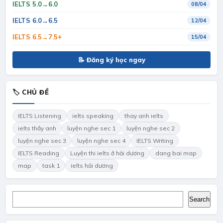
IELTS 5.0→6.0
08/04
IELTS 6.0→6.5
12/04
IELTS 6.5→7.5+
15/04
📝 Đăng ký học ngay
🏷 CHỦ ĐỀ
IELTS Listening
ielts speaking
thay anh ielts
ielts thầy anh
luyện nghe sec 1
luyện nghe sec 2
luyện nghe sec 3
luyện nghe sec 4
IELTS Writing
IELTS Reading
Luyện thi ielts ở hải dương
dang bai map
map
task 1
ielts hải dương
Search
Search