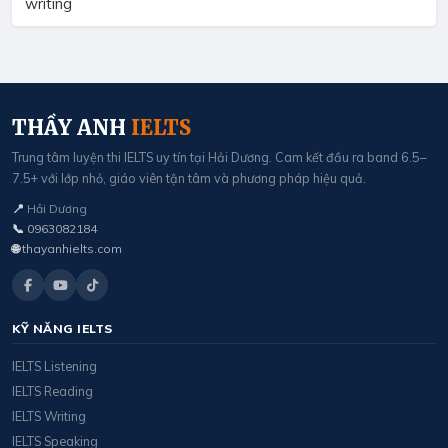
writing
THẦY ANH
IELTS
Trung tâm luyện thi IELTS uy tín tại Hải Dương. Cam kết đầu ra band 6.5–
7.5+ với lớp nhỏ, giáo viên tận tâm và phương pháp hiệu quả.
📍
Hải Dương
📞
0963082184
🌐
thayanhielts.com
KỸ NĂNG IELTS
IELTS Listening
IELTS Reading
IELTS Writing
IELTS Speaking