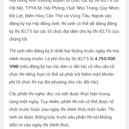
Hội đồng Anh thường xuyên tổ chức các kỳ thi IELTS tại
Hà Nội, TPHCM, Hải Phòng, Huế, Nha Trang, Quy Nhơn,
Đà Lạt, Biên Hòa, Cần Thơ và Vũng Tàu. Ngoài việc
đăng ký tại Hội đồng Anh, thí sinh có thể dễ dàng đăng
ký thi IELTS tại
các tổ chức đại diện cho kỳ thi IELTS
của
chúng tôi.
Thí sinh nên đăng ký ít nhất hai tháng trước ngày thi mà
mình mong muốn. Lệ phí cho kỳ thi IELTS là
4.750.000
VNĐ
(nếu đăng ký tại các đơn vị đối tác có nhu cầu tổ
chức thi riêng, bạn có thể sẽ phải trả thêm một khoản
phí tổ chức thi tại địa phương cho các đối tác).
Các phần thi nghe, đọc và viết được thực hiện trong
cùng một ngày. Tuy nhiên, phần thi nói có thể được tổ
chức trước hoặc sau ngày thi chính thức một tuần. Thí
sinh sẽ được thông báo trước nếu phần thi nói không
diễn ra vào ngày thi chính thức.