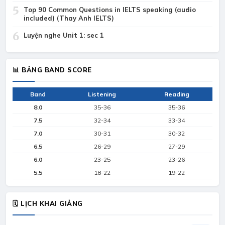
5
Top 90 Common Questions in IELTS speaking (audio
included) (Thay Anh IELTS)
6
Luyện nghe Unit 1: sec 1
📊 BẢNG BAND SCORE
Band
Listening
Reading
8.0
35-36
35-36
7.5
32-34
33-34
7.0
30-31
30-32
6.5
26-29
27-29
6.0
23-25
23-26
5.5
18-22
19-22
🗓 LỊCH KHAI GIẢNG