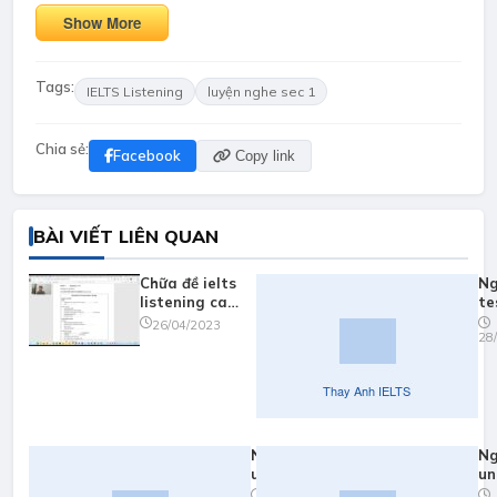
Show More
Tags:
IELTS Listening
luyện nghe sec 1
Chia sẻ:
Facebook
Copy link
BÀI VIẾT LIÊN QUAN
Chữa đề ielts
Ng
listening cam
te
17 test 1
ca
26/04/2023
28
part 1
Nghe
Ng
unit 3:
un
nghe