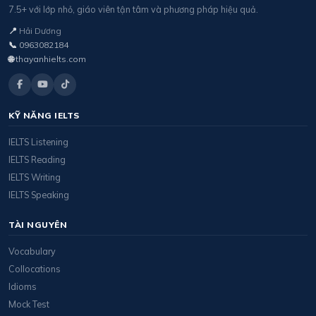
7.5+ với lớp nhỏ, giáo viên tận tâm và phương pháp hiệu quả.
📍
Hải Dương
📞
0963082184
🌐
thayanhielts.com
KỸ NĂNG IELTS
IELTS Listening
IELTS Reading
IELTS Writing
IELTS Speaking
TÀI NGUYÊN
Vocabulary
Collocations
Idioms
Mock Test