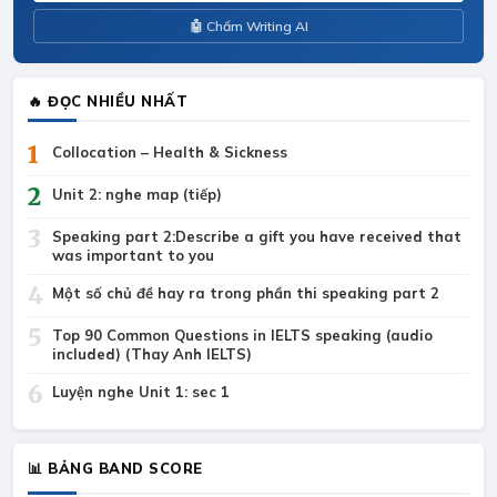
🤖 Chấm Writing AI
🔥 ĐỌC NHIỀU NHẤT
1
Collocation – Health & Sickness
2
Unit 2: nghe map (tiếp)
3
Speaking part 2:Describe a gift you have received that
was important to you
4
Một số chủ đề hay ra trong phần thi speaking part 2
5
Top 90 Common Questions in IELTS speaking (audio
included) (Thay Anh IELTS)
6
Luyện nghe Unit 1: sec 1
📊 BẢNG BAND SCORE