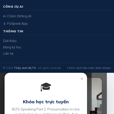
CÔNG CỤ AI
✏️ Chấm Writing AI
📱 FluSpeak App
THÔNG TIN
Giới thiệu
Đăng ký học
Liên hệ
© 2026
Thầy Anh IELTS
. All rights reserved.
Chính sách bảo mật
|
Điều khoản
×
🎓
Khóa học trực tuyến
IELTS Speaking Part 2, Pronunciation in Use