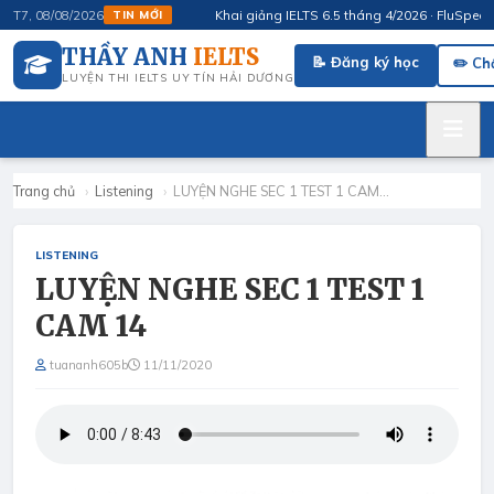
Khai giảng IELTS 6.5 tháng 4/2026 · FluSpeak – 
T7, 08/08/2026
TIN MỚI
THẦY ANH
IELTS
📝 Đăng ký học
✏️ Ch
LUYỆN THI IELTS UY TÍN HẢI DƯƠNG
Trang chủ
›
Listening
›
LUYỆN NGHE SEC 1 TEST 1 CAM…
LISTENING
LUYỆN NGHE SEC 1 TEST 1
CAM 14
tuananh605b
11/11/2020