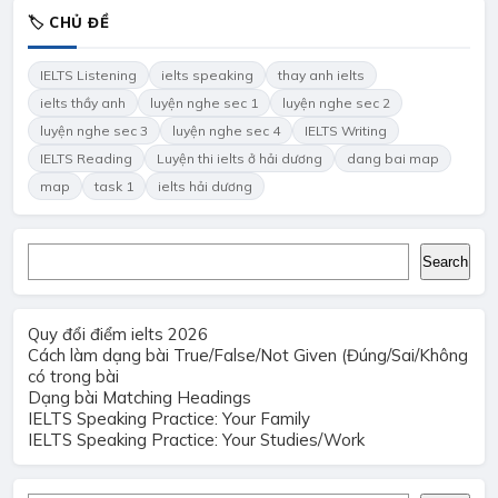
🏷 CHỦ ĐỀ
IELTS Listening
ielts speaking
thay anh ielts
ielts thầy anh
luyện nghe sec 1
luyện nghe sec 2
luyện nghe sec 3
luyện nghe sec 4
IELTS Writing
IELTS Reading
Luyện thi ielts ở hải dương
dang bai map
map
task 1
ielts hải dương
Search
Search
Quy đổi điểm ielts 2026
Cách làm dạng bài True/False/Not Given (Đúng/Sai/Không
có trong bài
Dạng bài Matching Headings
IELTS Speaking Practice: Your Family
IELTS Speaking Practice: Your Studies/Work