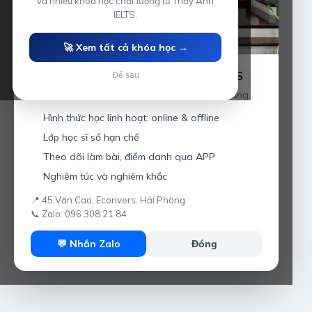
và nhiều khóa học chất lượng từ Thầy Anh
IELTS.
🚀 Xem tất cả khóa học →
Luyện thi IELTS cùng Thầy Anh IELTS
Để sau
Giáo viên hơn 10 năm kinh nghiệm tại Hải Phòng.
Hình thức học linh hoạt: online & offline
Lớp học sĩ số hạn chế
Theo dõi làm bài, điểm danh qua APP
Nghiêm túc và nghiêm khắc
📍 45 Văn Cao, Ecorivers, Hải Phòng
📞 Zalo: 096 308 21 84
💬 Nhắn Zalo
Đóng