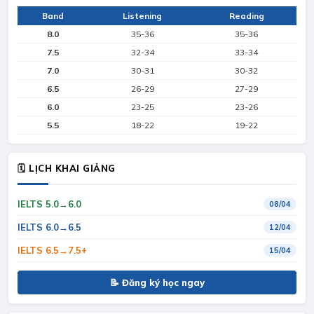
Band
Listening
Reading
8.0
35-36
35-36
7.5
32-34
33-34
7.0
30-31
30-32
6.5
26-29
27-29
6.0
23-25
23-26
5.5
18-22
19-22
🗓 LỊCH KHAI GIẢNG
IELTS 5.0→6.0
08/04
IELTS 6.0→6.5
12/04
IELTS 6.5→7.5+
15/04
📝 Đăng ký học ngay