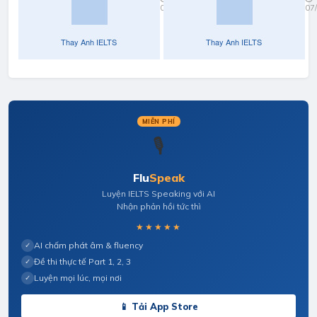
07/04/2022
07
part 3
full
MIỄN PHÍ
🎙️
Flu
Speak
Luyện IELTS Speaking với AI
Nhận phản hồi tức thì
★★★★★
AI chấm phát âm & fluency
✓
Đề thi thực tế Part 1, 2, 3
✓
Luyện mọi lúc, mọi nơi
✓
📱 Tải App Store