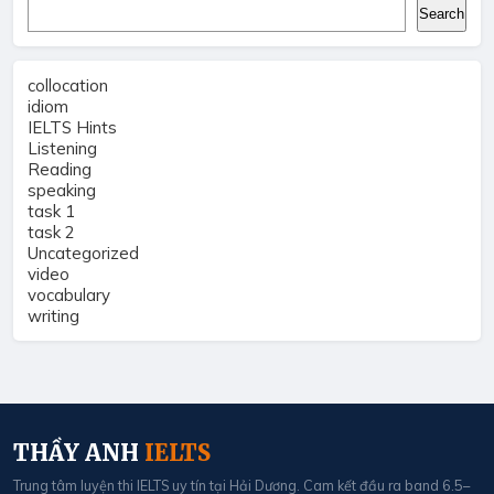
Search
Search
collocation
idiom
IELTS Hints
Listening
Reading
speaking
task 1
task 2
Uncategorized
video
vocabulary
writing
THẦY ANH
IELTS
Trung tâm luyện thi IELTS uy tín tại Hải Dương. Cam kết đầu ra band 6.5–