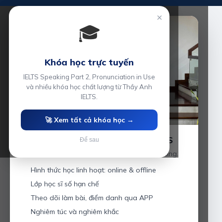
×
🎓
Khóa học trực tuyến
IELTS Speaking Part 2, Pronunciation in Use
và nhiều khóa học chất lượng từ Thầy Anh
IELTS.
🚀 Xem tất cả khóa học →
Luyện thi IELTS cùng Thầy Anh IELTS
Để sau
Giáo viên hơn 10 năm kinh nghiệm tại Hải Phòng.
Hình thức học linh hoạt: online & offline
Lớp học sĩ số hạn chế
Theo dõi làm bài, điểm danh qua APP
Nghiêm túc và nghiêm khắc