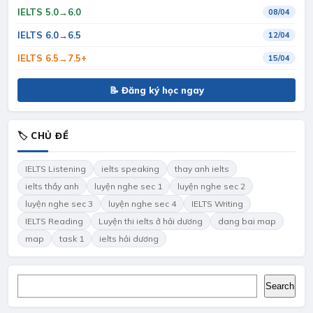
IELTS 5.0→6.0
08/04
IELTS 6.0→6.5
12/04
IELTS 6.5→7.5+
15/04
📝 Đăng ký học ngay
🏷 CHỦ ĐỀ
IELTS Listening
ielts speaking
thay anh ielts
ielts thầy anh
luyện nghe sec 1
luyện nghe sec 2
luyện nghe sec 3
luyện nghe sec 4
IELTS Writing
IELTS Reading
Luyện thi ielts ở hải dương
dang bai map
map
task 1
ielts hải dương
Search
Search