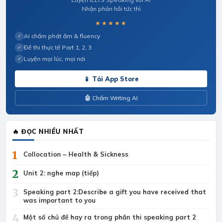
Nhận phản hồi tức thì
★★★★★
AI chấm phát âm & fluency
✓
Đề thi thực tế Part 1, 2, 3
✓
Luyện mọi lúc, mọi nơi
✓
📱 Tải App Store
🤖 Chấm Writing AI
🔥 ĐỌC NHIỀU NHẤT
1
Collocation – Health & Sickness
2
Unit 2: nghe map (tiếp)
3
Speaking part 2:Describe a gift you have received that
was important to you
4
Một số chủ đề hay ra trong phần thi speaking part 2