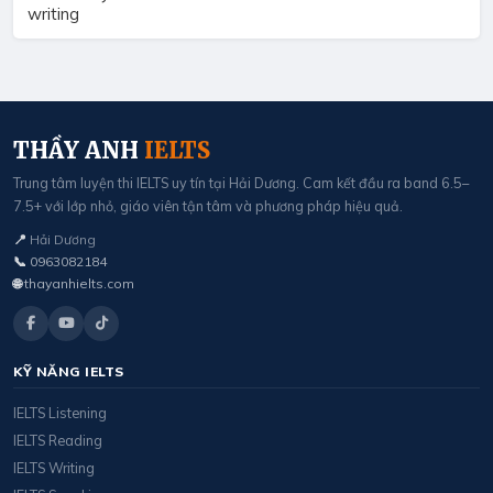
writing
THẦY ANH
IELTS
Trung tâm luyện thi IELTS uy tín tại Hải Dương. Cam kết đầu ra band 6.5–
7.5+ với lớp nhỏ, giáo viên tận tâm và phương pháp hiệu quả.
📍
Hải Dương
📞
0963082184
🌐
thayanhielts.com
KỸ NĂNG IELTS
IELTS Listening
IELTS Reading
IELTS Writing