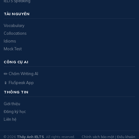
IELTS Speaking
TÀI NGUYÊN
Vocabulary
Collocations
Idioms
Mock Test
CÔNG CỤ AI
✏️ Chấm Writing AI
📱 FluSpeak App
THÔNG TIN
Giới thiệu
Đăng ký học
Liên hệ
© 2026
Thầy Anh IELTS
. All rights reserved.
Chính sách bảo mật
|
Điều khoản