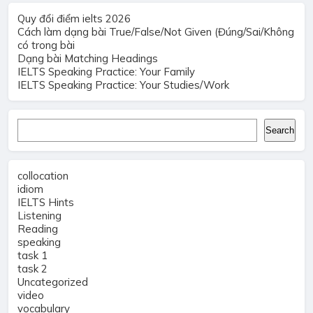
Quy đổi điểm ielts 2026
Cách làm dạng bài True/False/Not Given (Đúng/Sai/Không
có trong bài
Dạng bài Matching Headings
IELTS Speaking Practice: Your Family
IELTS Speaking Practice: Your Studies/Work
Search
Search
collocation
idiom
IELTS Hints
Listening
Reading
speaking
task 1
task 2
Uncategorized
video
vocabulary